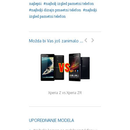
najlepši
najbolj izgled pametni telefon
najbolji dizajn pmaetni telefon
najbolji
izgled pametni telefon
Možda bi Vas još zanimalo ...
Xperia Z vs Xperia ZR
LG G3 vs HTC 
UPOREĐIVANJE MODELA