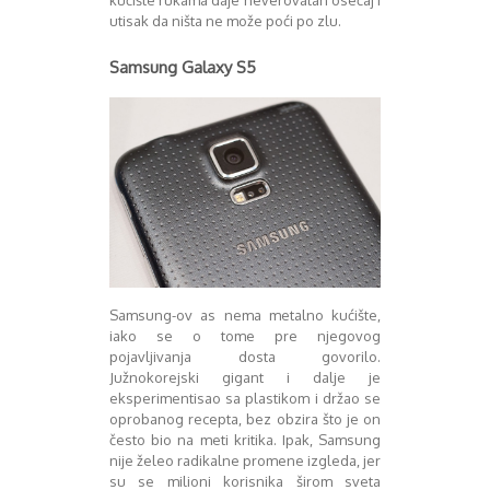
August 2016
utisak da ništa ne može poći po zlu.
Septembar 2016
Oktobar 2016
Samsung Galaxy S5
Novembar 2016
Decembar 2016
Januar 2017
Februar 2017
Mart 2017
April 2017
Maj 2017
Juni 2017
Juli 2017
August 2017
Samsung-ov as nema metalno kućište,
Oktobar 2017
iako se o tome pre njegovog
Novembar 2017
pojavljivanja dosta govorilo.
Decembar 2017
Južnokorejski gigant i dalje je
Februar 2018
eksperimentisao sa plastikom i držao se
oprobanog recepta, bez obzira što je on
Maj 2018
često bio na meti kritika. Ipak, Samsung
Juni 2018
nije želeo radikalne promene izgleda, jer
Juli 2018
su se milioni korisnika širom sveta