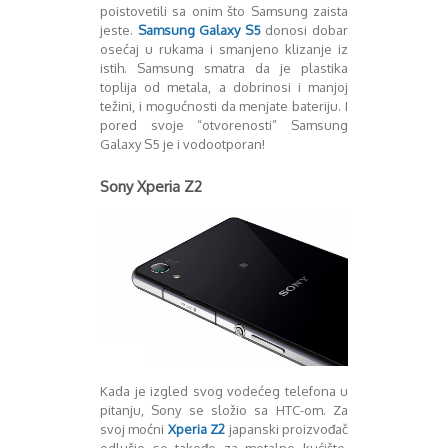
August 2018
poistovetili sa onim što Samsung zaista
Oktobar 2018
jeste.
Samsung Galaxy S5
donosi dobar
Novembar 2018
osećaj u rukama i smanjeno klizanje iz
istih. Samsung smatra da je plastika
Decembar 2018
toplija od metala, a dobrinosi i manjoj
Februar 2019
težini, i mogućnosti da menjate bateriju. I
Juni 2019
pored svoje “otvorenosti” Samsung
Juli 2019
Galaxy S5 je i vodootporan!
August 2019
Februar 2020
Sony Xperia Z2
April 2020
Kada je izgled svog vodećeg telefona u
pitanju, Sony se složio sa HTC-om. Za
svoj moćni
Xperia Z2
japanski proizvođač