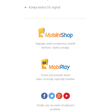
Koreja testira 5G signal
Najbolja online prodavnica mobilih
telefona i tablet uredaja.
Poseti naš youtube kanal
video recenzije najnovijih modela.
Pratite nas na našim društvenim
profilima.