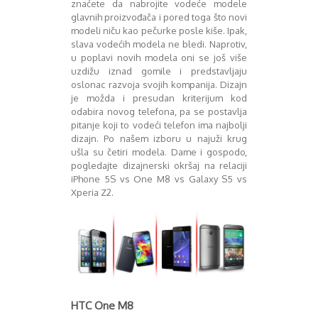
znaćete da nabrojite vodeće modele
Mart 2013
Sony
glavnih proizvođača i pored toga što novi
Testovi modela
April 2013
modeli niču kao pečurke posle kiše. Ipak,
Upoređivanje modela
Maj 2013
slava vodećih modela ne bledi. Naprotiv,
Windows Phone
Juni 2013
u poplavi novih modela oni se još više
Zanimljivosti
Juli 2013
uzdižu iznad gomile i predstavljaju
August 2013
oslonac razvoja svojih kompanija. Dizajn
Septembar 2013
je možda i presudan kriterijum kod
odabira novog telefona, pa se postavlja
Oktobar 2013
pitanje koji to vodeći telefon ima najbolji
Novembar 2013
dizajn. Po našem izboru u najuži krug
Decembar 2013
ušla su četiri modela. Dame i gospodo,
Januar 2014
pogledajte dizajnerski okršaj na relaciji
Februar 2014
iPhone 5S vs One M8 vs Galaxy S5 vs
Mart 2014
Xperia Z2.
April 2014
Maj 2014
Juni 2014
Juli 2014
August 2014
Septembar 2014
Oktobar 2014
HTC One M8
Novembar 2014