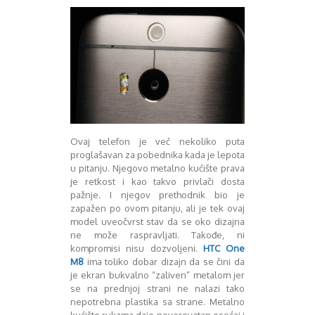
Decembar 2014
Januar 2015
Februar 2015
Mart 2015
April 2015
Maj 2015
Juni 2015
Juli 2015
August 2015
Ovaj telefon je već nekoliko puta
Septembar 2015
proglašavan za pobednika kada je lepota
u pitanju. Njegovo metalno kućište prava
Oktobar 2015
je retkost i kao takvo privlači dosta
Novembar 2015
pažnje. I njegov prethodnik bio je
Decembar 2015
zapažen po ovom pitanju, ali je tek ovaj
Januar 2016
model uveočvrst stav da se oko dizajna
Februar 2016
ne može raspravljati. Takođe, ni
Mart 2016
kompromisi nisu dozvoljeni.
HTC One
M8
ima toliko dobar dizajn da se čini da
April 2016
je ekran bukvalno “zaliven” metalom jer
Maj 2016
se na prednjoj strani ne nalazi tako
Juni 2016
nepotrebna plastika sa strane. Metalno
Juli 2016
kućište rukama daje neverovatan osećaj i