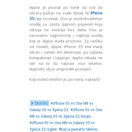
Apple je poznat po tome da voli da
obraća pažnju na svaki detalj. Ni
iPhone
5S
nije izuzetak. Ovo je visokokvalitetan
uređaj sa zaista sjajnom pojavom koja
nikoga ne ostavlja bez daha. Ovo je
verovatno najprecizniji i najbolji uređaj
koji je Apple ikada proizveo. Za razliku
od ostalih, Apple iPhone 5S ima manji
ekran i samim tim dimenzije, pa izgleda
kompaktnije i laganije. Apple nikada ne
ide na to da napravi novi telefon.
Naprotiv, cilj je unaprediti postojeći.
Koji vodeći telefon je, po vama, najlepši?
TAGOVI:
iPhone 5S vs One M8 vs
Galaxy S5 vs Xperia Z2
iPhone 5S vs One
M8 vs Galaxy S5 vs Xperia Z2 dizajn
iPhone 5S vs One M8 vs Galaxy S5 vs
Xperia Z2 izgled
koji je pametni telefon