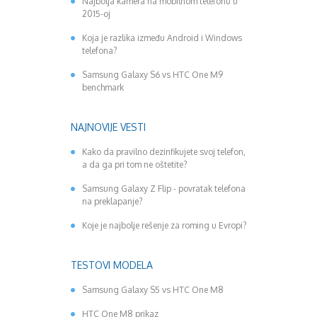
Najbolja kamera na mobilnom telefonu u
2015-oj
Koja je razlika između Android i Windows
telefona?
Samsung Galaxy S6 vs HTC One M9
benchmark
NAJNOVIJE VESTI
Kako da pravilno dezinfikujete svoj telefon,
a da ga pri tom ne oštetite?
Samsung Galaxy Z Flip - povratak telefona
na preklapanje?
Koje je najbolje rešenje za roming u Evropi?
TESTOVI MODELA
Samsung Galaxy S5 vs HTC One M8
HTC One M8 prikaz