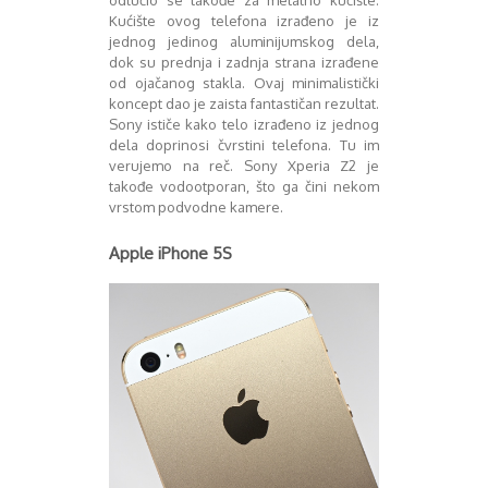
odlučio se takođe za metalno kućište.
Kućište ovog telefona izrađeno je iz
jednog jedinog aluminijumskog dela,
dok su prednja i zadnja strana izrađene
od ojačanog stakla. Ovaj minimalistički
koncept dao je zaista fantastičan rezultat.
Sony ističe kako telo izrađeno iz jednog
dela doprinosi čvrstini telefona. Tu im
verujemo na reč. Sony Xperia Z2 je
takođe vodootporan, što ga čini nekom
vrstom podvodne kamere.
Apple iPhone 5S