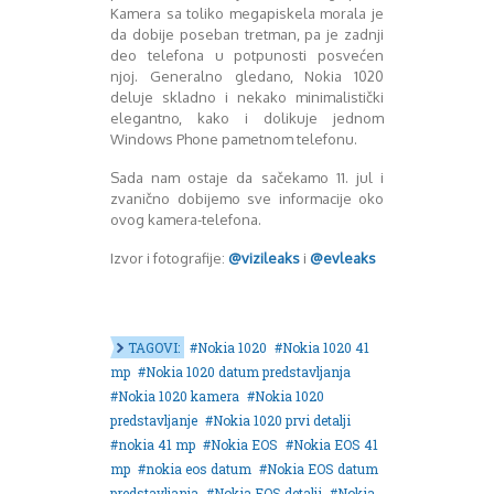
August 2018
Kamera sa toliko megapiskela morala je
Oktobar 2018
da dobije poseban tretman, pa je zadnji
Novembar 2018
deo telefona u potpunosti posvećen
njoj. Generalno gledano, Nokia 1020
Decembar 2018
deluje skladno i nekako minimalistički
Februar 2019
elegantno, kako i dolikuje jednom
Juni 2019
Windows Phone pametnom telefonu.
Juli 2019
August 2019
Sada nam ostaje da sačekamo 11. jul i
zvanično dobijemo sve informacije oko
Februar 2020
ovog kamera-telefona.
April 2020
Izvor i fotografije:
@vizileaks
i
@evleaks
TAGOVI:
Nokia 1020
Nokia 1020 41
mp
Nokia 1020 datum predstavljanja
Nokia 1020 kamera
Nokia 1020
predstavljanje
Nokia 1020 prvi detalji
nokia 41 mp
Nokia EOS
Nokia EOS 41
mp
nokia eos datum
Nokia EOS datum
predstavljanja
Nokia EOS detalji
Nokia