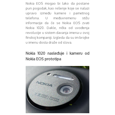
Mart 2013
Sony
Nokia EOS mogao bi lako da postane
Testovi modela
April 2013
pun pogodak, kao rešenje koje se nalazi
Upoređivanje modela
Maj 2013
upravo između kamere i pametnog
telefona. U međuvremenu stižu
Windows Phone
Juni 2013
informacije da će se Nokia EOS zvati
Zanimljivosti
Juli 2013
Nokia 1020. Dakle, ništa od uvođenja
August 2013
revolucije u sistem davanja imena u ovoj
Septembar 2013
finskoj kompaniji. Izgleda da su im brojke
Oktobar 2013
u imenu dosta draže od slova.
Novembar 2013
Decembar 2013
Nokia 1020 nasleđuje i kameru od
Januar 2014
Nokia EOS prototipa
Februar 2014
Mart 2014
April 2014
Maj 2014
Juni 2014
Juli 2014
August 2014
Septembar 2014
Oktobar 2014
Novembar 2014