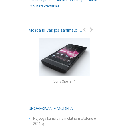
EOS karakteristike
Možda bi Vas još zanimalo ...
Sony Xperia P
Sony dodatne 
UPOREĐIVANJE MODELA
Najbolja kamera na mobilnom telefonu u
2015-oj