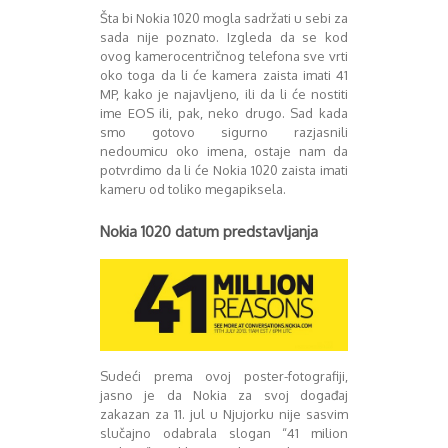
Šta bi Nokia 1020 mogla sadržati u sebi za
Decembar 2014
sada nije poznato. Izgleda da se kod
Januar 2015
ovog kamerocentričnog telefona sve vrti
Februar 2015
oko toga da li će kamera zaista imati 41
Mart 2015
MP, kako je najavljeno, ili da li će nostiti
April 2015
ime EOS ili, pak, neko drugo. Sad kada
Maj 2015
smo gotovo sigurno razjasnili
nedoumicu oko imena, ostaje nam da
Juni 2015
potvrdimo da li će Nokia 1020 zaista imati
Juli 2015
kameru od toliko megapiksela.
August 2015
Septembar 2015
Nokia 1020 datum predstavljanja
Oktobar 2015
Novembar 2015
Decembar 2015
Januar 2016
Februar 2016
Mart 2016
April 2016
Sudeći prema ovoj poster-fotografiji,
Maj 2016
jasno je da Nokia za svoj događaj
zakazan za 11. jul u Njujorku nije sasvim
Juni 2016
slučajno odabrala slogan “41 milion
Juli 2016