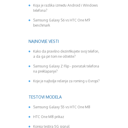
Koja je razlika između Android i Windows
telefona?
Samsung Galaxy S6 vs HTC One M9
benchmark
NAJNOVIJE VESTI
Kako da pravilno dezinfikujete svoj telefon,
a da ga pri tom ne oštetite?
Samsung Galaxy Z Flip - povratak telefona
na preklapanje?
Koje je najbolje rešenje za roming u Evropi?
TESTOVI MODELA
Samsung Galaxy S5 vs HTC One M8
HTC One M8 prikaz
Koreja testira 5G signal