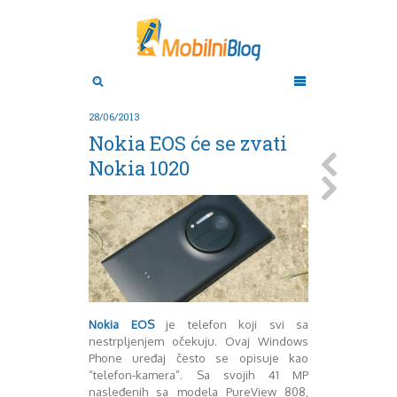
Aktuelno
Oktobar 2011
Novembar 2011
Android
Aplikacije
Decembar 2011
28/06/2013
Januar 2012
Apple
Nokia EOS će se zvati
BlackBerry
Februar 2012
Nokia 1020
Mart 2012
Google
April 2012
HTC
Maj 2012
Huawei
Juni 2012
Igrice
Juli 2012
iOS
August 2012
Lenovo
Septembar 2012
LG
Motorola
Oktobar 2012
Nokia EOS
je telefon koji svi sa
Novembar 2012
Nokia
nestrpljenjem očekuju. Ovaj Windows
Pitamo stručnjake
Decembar 2012
Phone uređaj često se opisuje kao
Prikaz modela
Januar 2013
“telefon-kamera”. Sa svojih 41 MP
Samsung
Februar 2013
nasleđenih sa modela PureView 808,