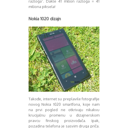
razloga”. Dakle 41 milion razloga = 41
August 2016
miliona piksela!
Septembar 2016
Oktobar 2016
Nokia 1020 dizajn
Novembar 2016
Decembar 2016
Januar 2017
Februar 2017
Mart 2017
April 2017
Maj 2017
Juni 2017
Juli 2017
August 2017
Oktobar 2017
Novembar 2017
Decembar 2017
Takođe, internet su preplavile fotografije
Februar 2018
novog Nokia 1020 smartfona, koje nam
na prvi pogled ne otkrivaju nikakvu
Maj 2018
krucijalnu promenu u dizajnerskom
Juni 2018
pravcu finskog proizvođača. Ipak,
Juli 2018
pozadina telefona je sasvim druga priča.