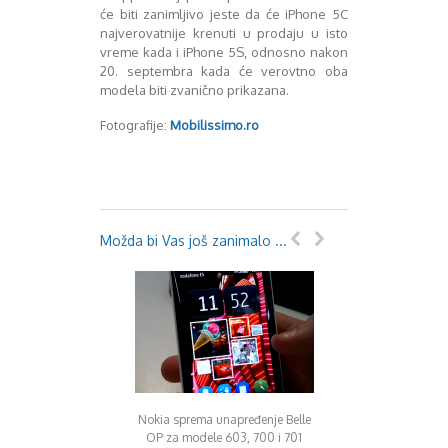
će biti zanimljivo jeste da će iPhone 5C
najverovatnije krenuti u prodaju u isto
vreme kada i iPhone 5S, odnosno nakon
20. septembra kada će verovtno oba
modela biti zvanično prikazana.
Fotografije:
Mobilissimo.ro
Možda bi Vas još zanimalo ...
Nokia sprema unapređenje Belle
amera za fotke sa
Lumia 430 je najj
OP za modele 603, 700 i 701
Android-a
Windows Phone t