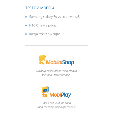
TESTOVI MODELA
Samsung Galaxy S5 vs HTC One M8
HTC One M8 prikaz
Koreja testira 5G signal
Najbolja online prodavnica mobilih
telefona i tablet uredaja.
Poseti naš youtube kanal
video recenzije najnovijih modela.