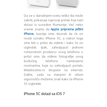
Mart 2013
Sony
Testovi modela
April 2013
Upoređivanje modela
Maj 2013
Da se u današnjem svetu teško šta može
Windows Phone
Juni 2013
sakriti, pokazuje najnoviji primer koji nam
Zanimljivosti
Juli 2013
dolazi iz susedne Rumunije. Već neko
August 2013
vreme znamo da
Apple priprema jeftini
Septembar 2013
iPhone
, kasnije smo doznali da će on
nositi oznaku iPhone 5C, a nakon toga
Oktobar 2013
smo bili u prilici da vidimo i kako će on
Novembar 2013
izgledati. Ipak, zahvaljujući jednom
Decembar 2013
rumunskom prodavcu ovog telefona u
Januar 2014
prilici smo da vidimo fotografije ovog
Februar 2014
budućeg telefona namenjene
Mart 2014
novinarima, koje su zahvaljujući portalu
April 2014
Mobilissimo.ro dospele na internet.
Dakle, sada sa manjom ili višom
Maj 2014
sigurnošću možemo znati kako će iPhone
Juni 2014
5C izgledati.
Juli 2014
August 2014
iPhone 5C dolazi sa iOS 7
Septembar 2014
Oktobar 2014
Novembar 2014