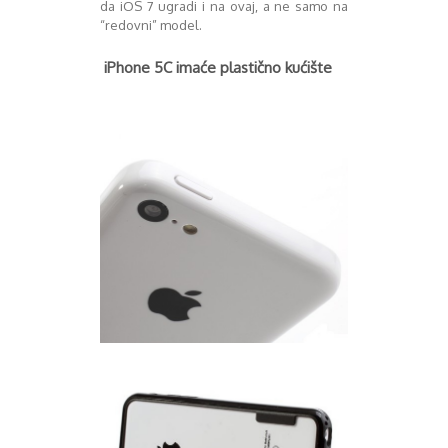
da iOS 7 ugradi i na ovaj, a ne samo na
August 2016
“redovni” model.
Septembar 2016
Oktobar 2016
iPhone 5C imaće plastično kućište
Novembar 2016
Decembar 2016
Januar 2017
Februar 2017
Mart 2017
April 2017
Maj 2017
Juni 2017
Juli 2017
August 2017
Oktobar 2017
Novembar 2017
Decembar 2017
Februar 2018
Maj 2018
Juni 2018
Juli 2018