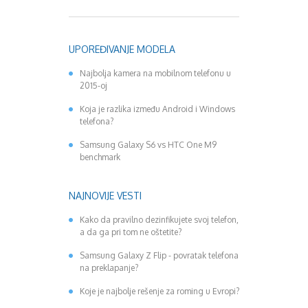
UPOREĐIVANJE MODELA
Najbolja kamera na mobilnom telefonu u
2015-oj
Koja je razlika između Android i Windows
telefona?
Samsung Galaxy S6 vs HTC One M9
benchmark
NAJNOVIJE VESTI
Kako da pravilno dezinfikujete svoj telefon,
a da ga pri tom ne oštetite?
Samsung Galaxy Z Flip - povratak telefona
na preklapanje?
Koje je najbolje rešenje za roming u Evropi?