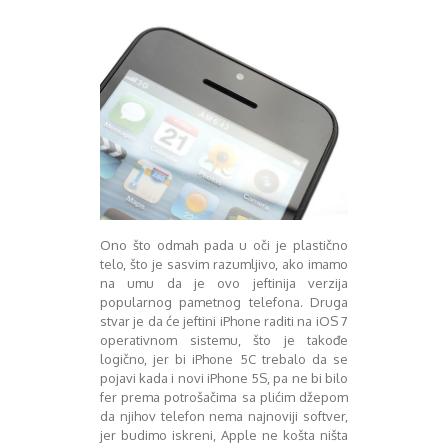
Decembar 2014
Januar 2015
Februar 2015
Mart 2015
April 2015
Maj 2015
Juni 2015
Juli 2015
August 2015
Septembar 2015
Oktobar 2015
Ono što odmah pada u oči je plastično
Novembar 2015
telo, što je sasvim razumljivo, ako imamo
na umu da je ovo jeftinija verzija
Decembar 2015
popularnog pametnog telefona. Druga
Januar 2016
stvar je da će jeftini iPhone raditi na iOS 7
Februar 2016
operativnom sistemu, što je takođe
Mart 2016
logično, jer bi iPhone 5C trebalo da se
April 2016
pojavi kada i novi iPhone 5S, pa ne bi bilo
Maj 2016
fer prema potrošačima sa plićim džepom
da njihov telefon nema najnoviji softver,
Juni 2016
jer budimo iskreni, Apple ne košta ništa
Juli 2016