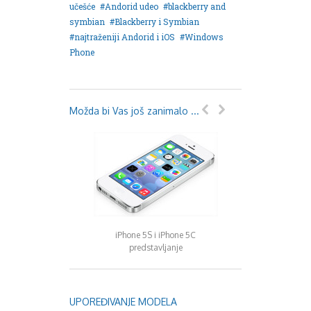
August 2018
učešće
Andorid udeo
blackberry and
Oktobar 2018
symbian
Blackberry i Symbian
Novembar 2018
najtraženiji Andorid i iOS
Windows
Decembar 2018
Phone
Februar 2019
Juni 2019
Juli 2019
August 2019
Možda bi Vas još zanimalo ...
Februar 2020
April 2020
iPhone 5S i iPhone 5C
Apple vredi 600 milij
predstavljanje
UPOREĐIVANJE MODELA