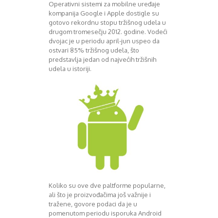
Mart 2013
Sony
Operativni sistemi za mobilne uređaje
kompanija Google i Apple dostigle su
Testovi modela
April 2013
gotovo rekordnu stopu tržišnog udela u
Upoređivanje modela
Maj 2013
drugom tromesečju 2012. godine. Vodeći
Windows Phone
Juni 2013
dvojac je u periodu april-jun uspeo da
Zanimljivosti
Juli 2013
ostvari 85% tržišnog udela, što
August 2013
predstavlja jedan od najvećih tržišnih
Septembar 2013
udela u istoriji.
Oktobar 2013
Novembar 2013
Decembar 2013
Januar 2014
Februar 2014
Mart 2014
April 2014
Maj 2014
Juni 2014
Juli 2014
August 2014
Koliko su ove dve paltforme popularne,
ali što je proizvođačima još važnije i
Septembar 2014
tražene, govore podaci da je u
Oktobar 2014
pomenutom periodu isporuka Android
Novembar 2014