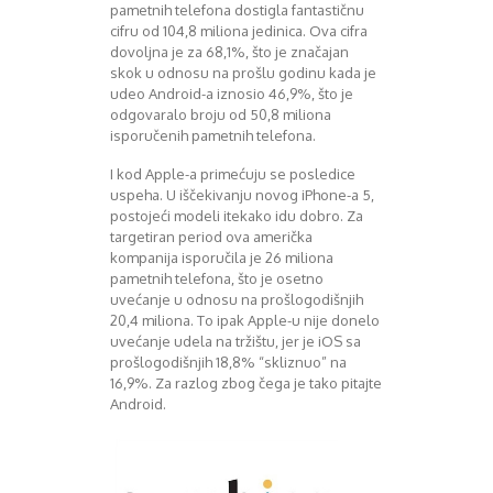
pametnih telefona dostigla fantastičnu
Decembar 2014
cifru od 104,8 miliona jedinica. Ova cifra
Januar 2015
dovoljna je za 68,1%, što je značajan
Februar 2015
skok u odnosu na prošlu godinu kada je
udeo Android-a iznosio 46,9%, što je
Mart 2015
odgovaralo broju od 50,8 miliona
April 2015
isporučenih pametnih telefona.
Maj 2015
Juni 2015
I kod Apple-a primećuju se posledice
Juli 2015
uspeha. U iščekivanju novog iPhone-a 5,
August 2015
postojeći modeli itekako idu dobro. Za
targetiran period ova američka
Septembar 2015
kompanija isporučila je 26 miliona
Oktobar 2015
pametnih telefona, što je osetno
Novembar 2015
uvećanje u odnosu na prošlogodišnjih
Decembar 2015
20,4 miliona. To ipak Apple-u nije donelo
Januar 2016
uvećanje udela na tržištu, jer je iOS sa
Februar 2016
prošlogodišnjih 18,8% “skliznuo” na
16,9%. Za razlog zbog čega je tako pitajte
Mart 2016
Android.
April 2016
Maj 2016
Juni 2016
Juli 2016