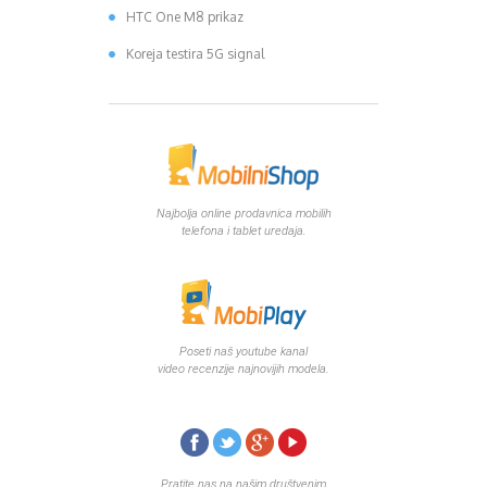
HTC One M8 prikaz
Koreja testira 5G signal
Najbolja online prodavnica mobilih
telefona i tablet uredaja.
Poseti naš youtube kanal
video recenzije najnovijih modela.
Pratite nas na našim društvenim