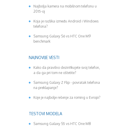
Najbolja kamera na mobilnom telefonu u
2015-oj
Koja je razlika između Android i Windows
telefona?
Samsung Galaxy S6 vs HTC One M9
benchmark
NAJNOVIJE VESTI
Kako da pravilno dezinfikujete svoj telefon,
a da ga pri tom ne oštetite?
Samsung Galaxy Z Flip - povratak telefona
na preklapanje?
Koje je najbolje rešenje za roming u Evropi?
TESTOVI MODELA
Samsung Galaxy S5 vs HTC One M8