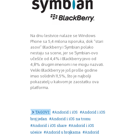
August 2016
Septembar 2016
Oktobar 2016
Novembar 2016
Decembar 2016
Na dnu lestvice nalaze se Windows
Januar 2017
Phone sa 5,4 milona isporuka, dok “stari
Februar 2017
asovi” Blackberry i Symbian polako
Mart 2017
nestaju sa scene, jer se Symbian-ovo
April 2017
učešće od 4,4% i Blackberry-jevo od
Maj 2017
4,8% drugim imenom i ne mogu nazvati.
Veliki Blackberry je još prošle godine
Juni 2017
imao solidnih 11,5%, što je najbolji
Juli 2017
pokazatelj u kakvom je zaostatku ova
August 2017
platforma.
Oktobar 2017
Novembar 2017
Decembar 2017
Februar 2018
TAGOVI:
Andorid i iOS
Andorid i iOS
Maj 2018
broj jedan
Andorid i iOS na tronu
Juni 2018
Andorid i iOS share
Andorid i iOS
Juli 2018
učešće
Andorid u brojkama
Andorid