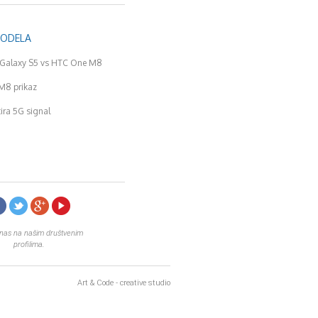
MODELA
Galaxy S5 vs HTC One M8
M8 prikaz
tira 5G signal
 nas na našim društvenim
profilima.
Art & Code - creative studio