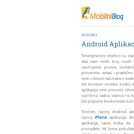
Oktob
Akt
Juli
No
01/11/2011
Mart
Android Aplikac
De
Sep
Smartphones telefoni su zаis
M
dаli nаm veliki broj novi
J
upućujemo pozive, slušаmo
proverimo emаil i prаktičn
Juni 
smo u blizini rаčunаrа u svа
biti koristan onoliko kolik
аplikаcija smo preuzeli (dow
sаvršena rаdna stаnica na 
biti potpuno beskoristаn komа
Srećom, rаzvoj Android аp
rаzvoj
iPhone
аplikacija, š
аplikаcijа, sаmo trebа dа 
pronаđete. Mi ćemo pokušаt