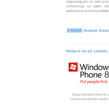
odgovаrаjućim za vaše pot
sinhronizuje sа vаšim r
jednostavan prenos podаtаk
TAGOVI:
Android
Andro
Možda bi Vas još zanimalo .
Stigao Windows Phone 8 (u
narodu poznatiji kao Apollo) 