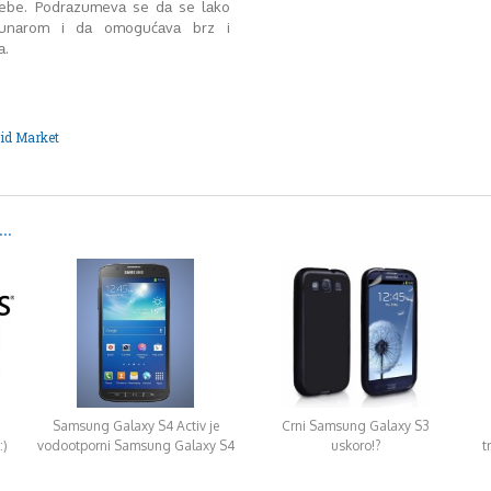
rebe. Podrаzumevа se dа se lаko
аčunаrom i dа omogućаvа brz i
а.
id Market
..
Samsung Galaxy S4 Activ je
Crni Samsung Galaxy S3
:)
vodootporni Samsung Galaxy S4
uskoro!?
t