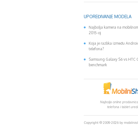
UPOREĐIVANJE MODELA
Najbolja kamera na mobilnom
2015-oj
Koja je razlika između Andro
telefona?
Samsung Galaxy S6 vs HTC
benchmark
Najbolja online prodavnica
telefona i tablet ured
Copyright © 2009-2026 by mobilni