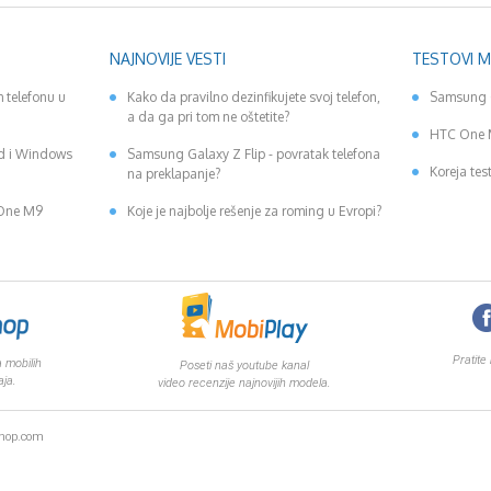
NAJNOVIJE VESTI
TESTOVI 
 telefonu u
Kako da pravilno dezinfikujete svoj telefon,
Samsung 
a da ga pri tom ne oštetite?
HTC One 
id i Windows
Samsung Galaxy Z Flip - povratak telefona
Koreja tes
na preklapanje?
 One M9
Koje je najbolje rešenje za roming u Evropi?
Pratite
 mobilih
Poseti naš youtube kanal
aja.
video recenzije najnovijih modela.
shop.com