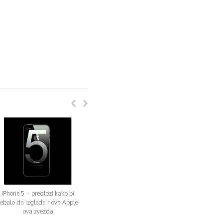
iPhone 5 – predlozi kako bi
rebalo da izgleda nova Apple-
ova zvezda