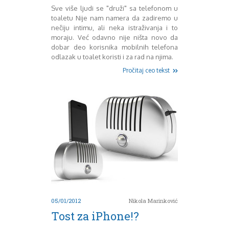
Mart 2013
Sony
Sve više ljudi se "druži" sa telefonom u
Testovi modela
April 2013
toaletu Nije nam namera da zadiremo u
Upoređivanje modela
Maj 2013
nečiju intimu, ali neka istraživanja i to
Windows Phone
Juni 2013
moraju. Već odavno nije ništa novo da
dobar deo korisnika mobilnih telefona
Zanimljivosti
Juli 2013
odlazak u toalet koristi i za rad na njima.
August 2013
Pročitaj ceo tekst
Septembar 2013
Oktobar 2013
Novembar 2013
Decembar 2013
Januar 2014
Februar 2014
Mart 2014
April 2014
Maj 2014
Juni 2014
Juli 2014
August 2014
05/01/2012
Nikola Marinković
Septembar 2014
Tost za iPhone!?
Oktobar 2014
Novembar 2014