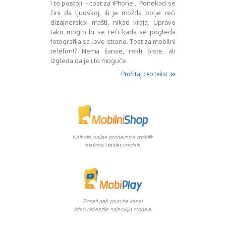
I to postoji – tost za iPhone… Ponekad se
Decembar 2014
čini da ljudskoj, ili je možda bolje reći
Januar 2015
dizajnerskoj mašti, nikad kraja. Upravo
tako moglo bi se reći kada se pogleda
Februar 2015
fotografija sa leve strane. Tost za mobilni
Mart 2015
telefon!? Nema šanse, rekli biste, ali
April 2015
izgleda da je i to moguće.
Maj 2015
Pročitaj ceo tekst
Juni 2015
Juli 2015
August 2015
Septembar 2015
Oktobar 2015
Novembar 2015
Najbolja online prodavnica mobilih
Decembar 2015
telefona i tablet uredaja.
Januar 2016
Februar 2016
Mart 2016
April 2016
Maj 2016
Poseti naš youtube kanal
Juni 2016
video recenzije najnovijih modela.
Juli 2016