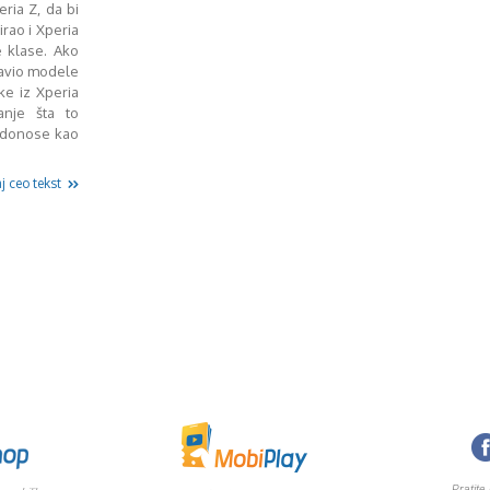
ria Z, da bi
rao i Xperia
e klase. Ako
tavio modele
ke iz Xperia
anje šta to
R donose kao
j ceo tekst
Pratite