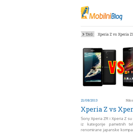
Oktob
Akt
Juli
No
TAG:
Xperia Z vs Xperia Z
Mart
De
Sep
M
J
Juni 
21/08/2013
Niko
Xperia Z vs Xper
Sony Xperia ZR i Xperia Z su
iz kategorije pametnih t
renomirane japanske kompan