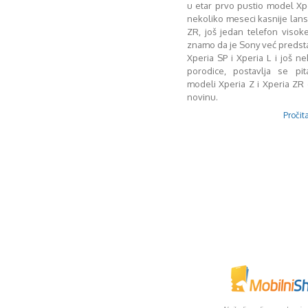
u etar prvo pustio model Xpe
nekoliko meseci kasnije lansi
ZR, još jedan telefon visok
znamo da je Sony već preds
Xperia SP i Xperia L i još ne
porodice, postavlja se pit
modeli Xperia Z i Xperia Z
novinu.
Pročita