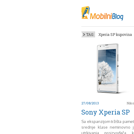
Oktob
Akt
Juli
No
TAG:
Xperia SP kupovina
Mart
De
Sep
M
J
Juni 
27/08/2013
Niko
Sony Xperia SP
Sa ekspanzijom tržišta pamet
srednje klase neminovno 
utrkivanja proizvođača