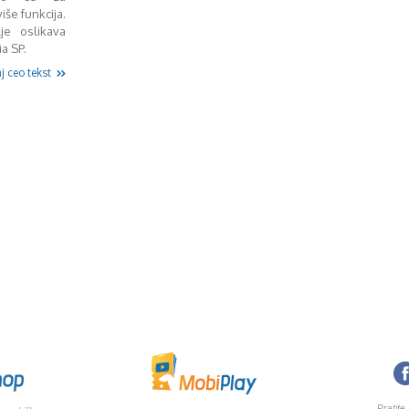
še funkcija.
je oslikava
a SP.
j ceo tekst
Pratite