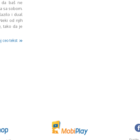
u da baš ne
na sa sobom.
azilo i dual
Neki od njih
, tako da je
j ceo tekst
Pratite