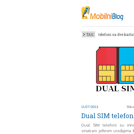
Oktob
Akt
Juli
No
TAG:
telefoni sa dve karti
Mart
De
Sep
M
J
Juni 
11/07/2012
Niko
Dual SIM telefon
Dual SIM telefoni su mn
smatrani jeftinim uređajima 