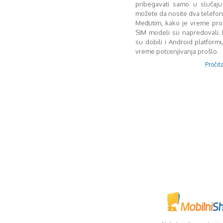
pribegavati samo u slučaj
možete da nosite dva telefo
Međutim, kako je vreme prol
SIM modeli su napredovali. 
su dobili i Android platformu
vreme potcenjivanja prošlo.
Pročita