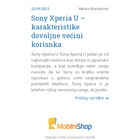
Mart 2013
Sony
21/05/2012
Nikola Marinković
Testovi modela
April 2013
Upoređivanje modela
Maj 2013
Sony Xperia U –
Windows Phone
Juni 2013
karakteristike
Zanimljivosti
Juli 2013
dovoljne većini
August 2013
korisnka
Septembar 2013
Oktobar 2013
Sony Xperia U Sony Xperia U jedan je od
Novembar 2013
najnovijih naslova koji dolazi iz japanske
Decembar 2013
kompanije, a koji potrđuje neke ranije
Januar 2014
navode da se Sony za kratko vreme
Februar 2014
isprobao u gotovo svim segmentima
pametnih telefona. Sony Xperia U je
Mart 2014
telefon nižeg cenovnog ranga, ali pazite.
April 2014
Pročitaj ceo tekst
Maj 2014
Juni 2014
Juli 2014
August 2014
Septembar 2014
Oktobar 2014
Najbolja online prodavnica mobilih
Novembar 2014