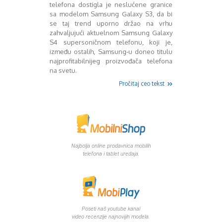
Mart 2013
Sony
telefona dostigla je neslućene granice
sa modelom Samsung Galaxy S3, da bi
Testovi modela
April 2013
se taj trend uporno držao na vrhu
Upoređivanje modela
Maj 2013
zahvaljujući aktuelnom Samsung Galaxy
Windows Phone
Juni 2013
S4 supersoničnom telefonu, koji je,
Zanimljivosti
Juli 2013
između ostalih, Samsung-u doneo titulu
August 2013
najprofitabilnijeg proizvođača telefona
Septembar 2013
na svetu.
Oktobar 2013
Pročitaj ceo tekst
Novembar 2013
Decembar 2013
Januar 2014
Februar 2014
Mart 2014
April 2014
Najbolja online prodavnica mobilih
telefona i tablet uredaja.
Maj 2014
Juni 2014
Juli 2014
August 2014
Septembar 2014
Poseti naš youtube kanal
Oktobar 2014
video recenzije najnovijih modela.
Novembar 2014