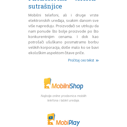
Mart 2013
Sony
sutrašnjice
Testovi modela
April 2013
Upoređivanje modela
Maj 2013
Mobilni telefoni, ali i druge vrste
elektronskih uređaja, svakim danom sve
Windows Phone
Juni 2013
više napreduju. Proizvođači se utrkuju da
Zanimljivosti
Juli 2013
nam ponude što bolje proizvode po što
August 2013
konkurentnijim cenama. I dok kao
Septembar 2013
potrošači ušuškano posmatramo borbu
Oktobar 2013
velikih korporacija, dotle malo ko se bavi
Novembar 2013
ekološkim aspektom čitave priče.
Decembar 2013
Pročitaj ceo tekst
Januar 2014
Februar 2014
Mart 2014
April 2014
Maj 2014
Juni 2014
Najbolja online prodavnica mobilih
telefona i tablet uredaja.
Juli 2014
August 2014
Septembar 2014
Oktobar 2014
Novembar 2014