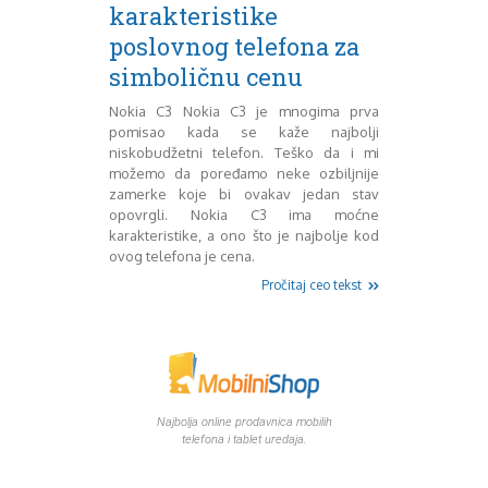
Mart 2013
Sony
karakteristike
Testovi modela
April 2013
poslovnog telefona za
Upoređivanje modela
Maj 2013
simboličnu cenu
Windows Phone
Juni 2013
Zanimljivosti
Juli 2013
Nokia C3 Nokia C3 je mnogima prva
August 2013
pomisao kada se kaže najbolji
Septembar 2013
niskobudžetni telefon. Teško da i mi
možemo da poređamo neke ozbiljnije
Oktobar 2013
zamerke koje bi ovakav jedan stav
Novembar 2013
opovrgli. Nokia C3 ima moćne
Decembar 2013
karakteristike, a ono što je najbolje kod
Januar 2014
ovog telefona je cena.
Februar 2014
Pročitaj ceo tekst
Mart 2014
April 2014
Maj 2014
Juni 2014
Juli 2014
August 2014
Najbolja online prodavnica mobilih
Septembar 2014
telefona i tablet uredaja.
Oktobar 2014
Novembar 2014