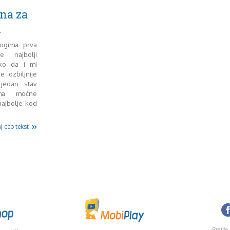
na za
u
ogima prva
 najbolji
ško da i mi
ozbiljnije
jedan stav
ima moćne
najbolje kod
j ceo tekst
Pratite