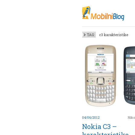
Oktob
Akt
Juli
No
TAG:
c3 karakteristike
Mart
De
Sep
M
J
Juni 
04/06/2012
Niko
Nokia C3 –
karakteristike