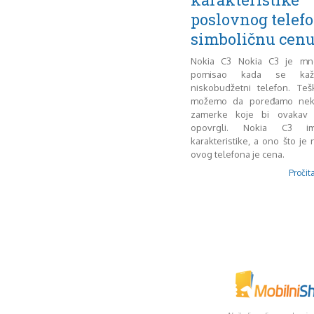
poslovnog telefo
simboličnu cen
Nokia C3 Nokia C3 je mn
pomisao kada se kaže
niskobudžetni telefon. Te
možemo da poređamo neke 
zamerke koje bi ovakav 
opovrgli. Nokia C3 
karakteristike, a ono što je 
ovog telefona je cena.
Pročita