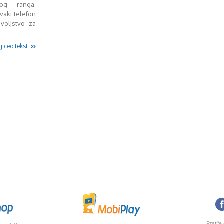
og ranga.
vaki telefon
voljstvo za
j ceo tekst
Pratite