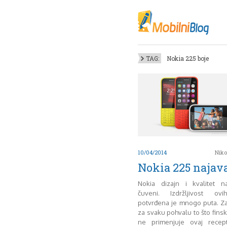
Oktob
Akt
Juli
No
TAG:
Nokia 225 boje
Mart
De
Sep
M
J
Juni 
10/04/2014
Niko
Nokia 225 najav
Nokia dizajn i kvalitet 
čuveni. Izdržljivost ovi
potvrđena je mnogo puta. Zan
za svaku pohvalu to što finsk
ne primenjuje ovaj rece