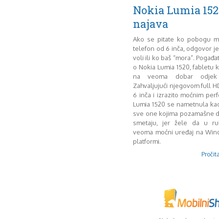
Nokia Lumia 152
najava
Ako se pitate ko pobogu mo
telefon od 6 inča, odgovor je
voli ili ko baš “mora”. Pogađa
o Nokia Lumia 1520, fabletu k
na veoma dobar odjek
Zahvaljujući njegovom full 
6 inča i izrazito moćnim pe
Lumia 1520 se nametnula ka
sve one kojima pozamašne d
smetaju, jer žele da u r
veoma moćni uređaj na Wi
platformi.
Pročita