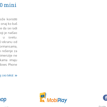
0 mini
že koristiti
 onaj ko baš
te da se radi
oji je naišao
 u svetu.
HD ekranu od
rformansama,
o rešenje za
imenzije ne
ukama imaju
ndows Phone
j ceo tekst
Pratite