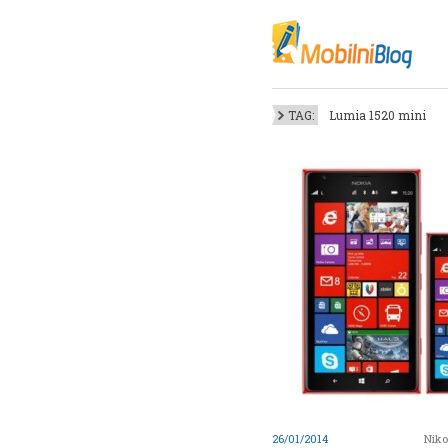
Oktob
Akt
Juli
No
TAG:
Lumia 1520 mini
Mart
De
Sep
M
J
Juni 
26/01/2014
Niko