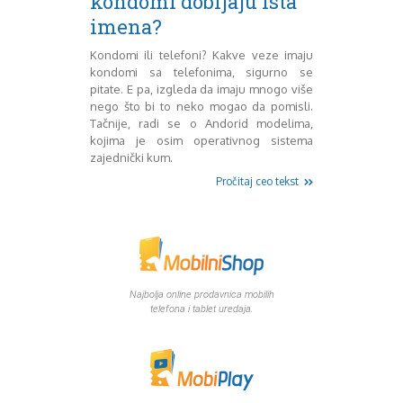
kondomi dobijaju ista
Mart 2013
Sony
imena?
Testovi modela
April 2013
Upoređivanje modela
Maj 2013
Kondomi ili telefoni? Kakve veze imaju
Windows Phone
Juni 2013
kondomi sa telefonima, sigurno se
Zanimljivosti
Juli 2013
pitate. E pa, izgleda da imaju mnogo više
August 2013
nego što bi to neko mogao da pomisli.
Tačnije, radi se o Andorid modelima,
Septembar 2013
kojima je osim operativnog sistema
Oktobar 2013
zajednički kum.
Novembar 2013
Pročitaj ceo tekst
Decembar 2013
Januar 2014
Februar 2014
Mart 2014
April 2014
Maj 2014
Najbolja online prodavnica mobilih
Juni 2014
telefona i tablet uredaja.
Juli 2014
August 2014
Septembar 2014
Oktobar 2014
Novembar 2014