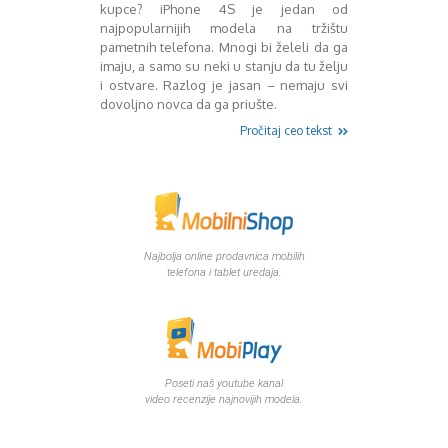
Mart 2013
Sony
kupce? iPhone 4S je jedan od
najpopularnijih modela na tržištu
Testovi modela
April 2013
pametnih telefona. Mnogi bi želeli da ga
Upoređivanje modela
Maj 2013
imaju, a samo su neki u stanju da tu želju
Windows Phone
Juni 2013
i ostvare. Razlog je jasan – nemaju svi
Zanimljivosti
Juli 2013
dovoljno novca da ga priušte.
August 2013
Pročitaj ceo tekst
Septembar 2013
Oktobar 2013
Novembar 2013
Decembar 2013
Januar 2014
Februar 2014
Najbolja online prodavnica mobilih
Mart 2014
telefona i tablet uredaja.
April 2014
Maj 2014
Juni 2014
Juli 2014
August 2014
Poseti naš youtube kanal
video recenzije najnovijih modela.
Septembar 2014
Oktobar 2014
Novembar 2014