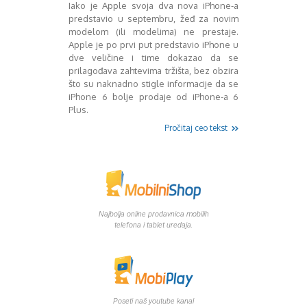
Mart 2013
Sony
Iako je Apple svoja dva nova iPhone-a
predstavio u septembru, žeđ za novim
Testovi modela
April 2013
modelom (ili modelima) ne prestaje.
Upoređivanje modela
Maj 2013
Apple je po prvi put predstavio iPhone u
Windows Phone
Juni 2013
dve veličine i time dokazao da se
Zanimljivosti
Juli 2013
prilagođava zahtevima tržišta, bez obzira
August 2013
što su naknadno stigle informacije da se
Septembar 2013
iPhone 6 bolje prodaje od iPhone-a 6
Plus.
Oktobar 2013
Novembar 2013
Pročitaj ceo tekst
Decembar 2013
Januar 2014
Februar 2014
Mart 2014
April 2014
Najbolja online prodavnica mobilih
Maj 2014
telefona i tablet uredaja.
Juni 2014
Juli 2014
August 2014
Septembar 2014
Oktobar 2014
Poseti naš youtube kanal
Novembar 2014