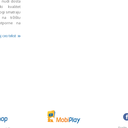
j nudi dosta
i kvalitet
ogi smatraju
 na tržištu
otporne na
j ceo tekst
Pratite