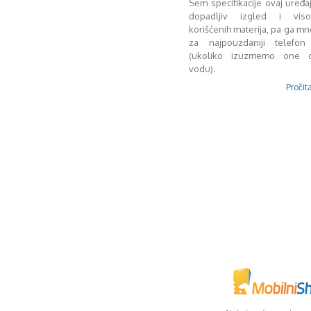
Sem specifikacije ovaj uređa
dopadljiv izgled i visok
korišćenih materija, pa ga mn
za najpouzdaniji telefon
(ukoliko izuzmemo one 
vodu).
Pročita