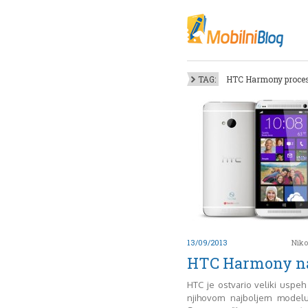
Oktob
Akt
Juli
No
TAG:
HTC Harmony proce
Mart
De
Sep
M
J
Juni 
13/09/2013
Niko
HTC Harmony n
HTC je ostvario veliki uspeh 
njihovom najboljem model