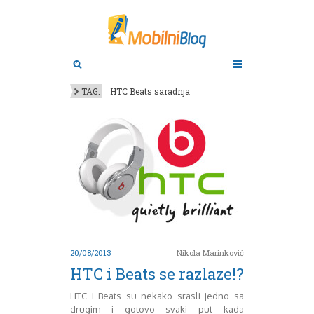
Aktuelno
Oktobar 2011
Novembar 2011
Android
Aplikacije
Decembar 2011
TAG:
HTC Beats saradnja
Januar 2012
Apple
BlackBerry
Februar 2012
Mart 2012
Google
April 2012
HTC
Maj 2012
Huawei
Juni 2012
Igrice
Juli 2012
iOS
August 2012
Lenovo
Septembar 2012
LG
Motorola
Oktobar 2012
20/08/2013
Nikola Marinković
Novembar 2012
Nokia
HTC i Beats se razlaze!?
Pitamo stručnjake
Decembar 2012
Prikaz modela
Januar 2013
HTC i Beats su nekako srasli jedno sa
Samsung
Februar 2013
drugim i gotovo svaki put kada