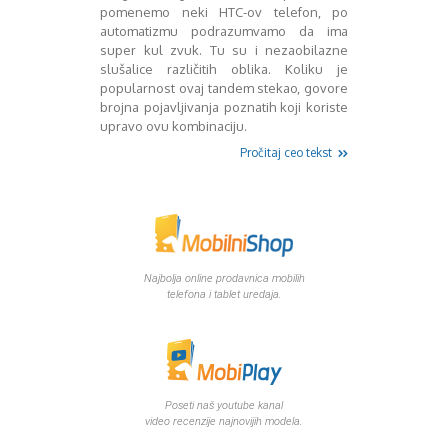
Mart 2013
Sony
pomenemo neki HTC-ov telefon, po
Testovi modela
April 2013
automatizmu podrazumvamo da ima
super kul zvuk. Tu su i nezaobilazne
Upoređivanje modela
Maj 2013
slušalice različitih oblika. Koliku je
Windows Phone
Juni 2013
popularnost ovaj tandem stekao, govore
Zanimljivosti
Juli 2013
brojna pojavljivanja poznatih koji koriste
August 2013
upravo ovu kombinaciju.
Septembar 2013
Pročitaj ceo tekst
Oktobar 2013
Novembar 2013
Decembar 2013
Januar 2014
Februar 2014
Mart 2014
Najbolja online prodavnica mobilih
April 2014
telefona i tablet uredaja.
Maj 2014
Juni 2014
Juli 2014
August 2014
Septembar 2014
Poseti naš youtube kanal
video recenzije najnovijih modela.
Oktobar 2014
Novembar 2014