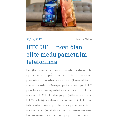
August 2016
Septembar 2016
Oktobar 2016
Novembar 2016
Decembar 2016
Januar 2017
Februar 2017
22/05/2017
Ivana Sabo
Mart 2017
HTC U11 – novi član
April 2017
elite među pametnim
Maj 2017
telefonima
Juni 2017
Juli 2017
Prošle nedelje smo imali prilike da
August 2017
upoznamo još jedan top model
Oktobar 2017
pametnog telefona i novog člana elite u
Novembar 2017
ovom svetu. Ovoga puta nam je HTC
predstavio svog aduta za 2017-tu godinu,
Decembar 2017
model HTC U11. Iako je početkom godine
Februar 2018
HTC na tržište izbacio telefon HTC U Ultra,
Maj 2018
tek sada imamo priliku da upoznamo top
Juni 2018
model koji će stati rame uz rame sa već
Juli 2018
lansiranim favoritima poput Samsung