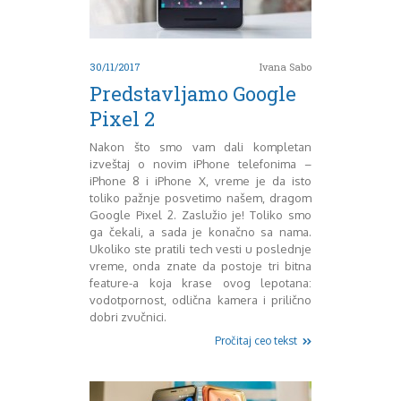
Decembar 2014
Januar 2015
Februar 2015
30/11/2017
Ivana Sabo
Mart 2015
Predstavljamo Google
April 2015
Pixel 2
Maj 2015
Juni 2015
Nakon što smo vam dali kompletan
Juli 2015
izveštaj o novim iPhone telefonima –
August 2015
iPhone 8 i iPhone X, vreme je da isto
Septembar 2015
toliko pažnje posvetimo našem, dragom
Google Pixel 2. Zaslužio je! Toliko smo
Oktobar 2015
ga čekali, a sada je konačno sa nama.
Novembar 2015
Ukoliko ste pratili tech vesti u poslednje
Decembar 2015
vreme, onda znate da postoje tri bitna
Januar 2016
feature-a koja krase ovog lepotana:
Februar 2016
vodotpornost, odlična kamera i prilično
Mart 2016
dobri zvučnici.
April 2016
Pročitaj ceo tekst
Maj 2016
Juni 2016
Juli 2016