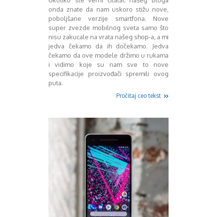
Ukoliko ste verni čitalac našeg bloga
Mart 2013
Sony
onda znate da nam uskoro stižu nove,
Testovi modela
April 2013
poboljšane verzije smartfona. Nove
Upoređivanje modela
Maj 2013
super zvezde mobilnog sveta samo što
Windows Phone
Juni 2013
nisu zakucale na vrata našeg shop-a, a mi
Zanimljivosti
Juli 2013
jedva čekamo da ih dočekamo. Jedva
čekamo da ove modele držimo u rukama
August 2013
i vidimo koje su nam sve to nove
Septembar 2013
specifikacije proizvođači spremili ovog
Oktobar 2013
puta.
Novembar 2013
Pročitaj ceo tekst
Decembar 2013
Januar 2014
Februar 2014
Mart 2014
April 2014
Maj 2014
Juni 2014
Juli 2014
August 2014
Septembar 2014
Oktobar 2014
Novembar 2014