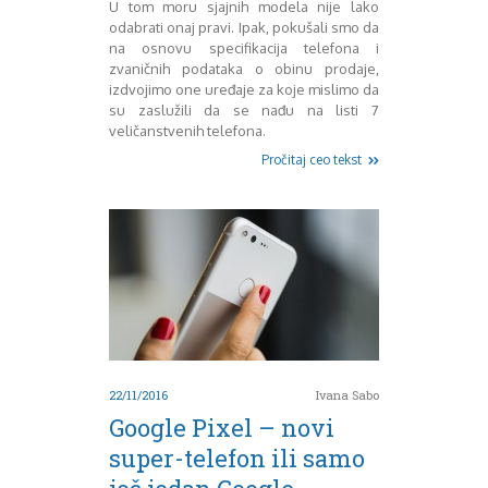
U tom moru sjajnih modela nije lako
odabrati onaj pravi. Ipak, pokušali smo da
na osnovu specifikacija telefona i
zvaničnih podataka o obinu prodaje,
izdvojimo one uređaje za koje mislimo da
su zaslužili da se nađu na listi 7
veličanstvenih telefona.
Pročitaj ceo tekst
22/11/2016
Ivana Sabo
Google Pixel – novi
super-telefon ili samo