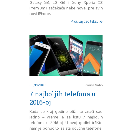
August 2018
Galaxy S8, LG G6 i Sony Xperia XZ
Oktobar 2018
Premium i sačekaće neke nove, pre svih
novi iPhone.
Novembar 2018
Decembar 2018
Pročitaj ceo tekst
Februar 2019
Juni 2019
Juli 2019
August 2019
Februar 2020
April 2020
30/12/2016
Ivana Sabo
7 najboljih telefona u
2016-oj
Kada se kraj godine bliži, to znači sao
jedno – vreme je za listu 7 najboljih
telefona u 2016-oj! U ovoj godini tržište
nam je ponudilo zaista odlične telefone.