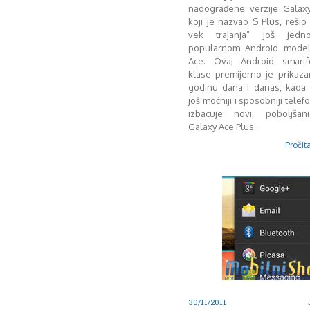
nadograđene verzije Galax
koji je nazvao S Plus, rešio
vek trajanja” još jed
popularnom Android model
Ace. Ovaj Android smartf
klase premijerno je prikaz
godinu dana i danas, kada 
još moćniji i sposobniji tele
izbacuje novi, poboljša
Galaxy Ace Plus.
Pročita
30/11/2011