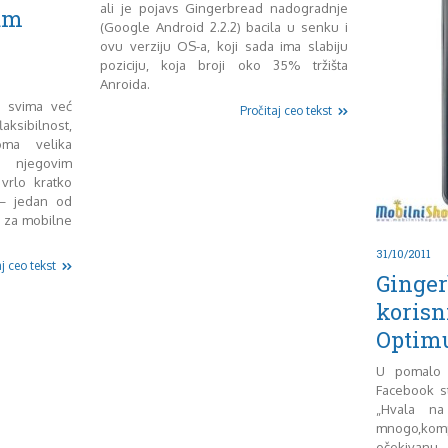
ali je pojavs Gingerbread nadogradnje
am
(Google Android 2.2.2) bacila u senku i
ovu verziju OS-a, koji sada ima slabiju
poziciju, koja broji oko 35% tržišta
Anroida.
e svima već
Pročitaj ceo tekst
ksibilnost,
eoma velika
 i njegovim
 vrlo kratko
– jedan od
a za mobilne
31/10/2011
j ceo tekst
Ginger
korisn
Optim
U pomalo š
Facebook st
„Hvala na
mnogo,komp
očekivanu 