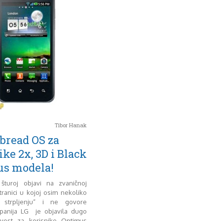
Tibor Hanak
bread OS za
ike 2x, 3D i Black
us modela!
turoj objavi na zvaničnoj
ranici u kojoj osim nekoliko
 strpljenju“ i ne govore
anija LG je objavila dugo
vest za korisnike Optimus