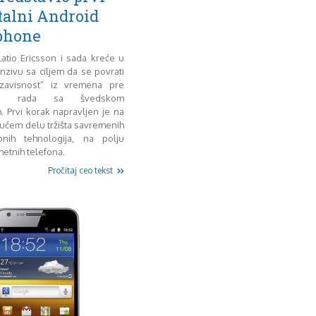
alni Android
phone
latio Ericsson i sada kreće u
nzivu sa ciljem da se povrati
zavisnost” iz vremena pre
kog rada sa švedskom
 Prvi korak napravljen je na
tućem delu tržišta savremenih
onih tehnologija, na polju
etnih telefona.
Pročitaj ceo tekst