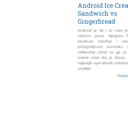
Android Ice Cre
Sandwich vs
Gingerbread
Android je hit i to nam j
odavno jasno. Njegova fla
intuitivan interfejs i v
prilagodljivost korisniku
zahtevima učinili su ga za
vreme ovim što je danas 
najboljih operativnih sistem
uređaje.
Pročita