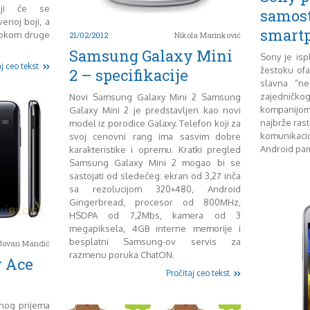
oji će se
samost
venoj boji, a
smart
 tokom druge
21/02/2012
Nikola Marinković
Samsung Galaxy Mini
Sony je isp
j ceo tekst
žestoku ofa
2 – specifikacije
slavna “ne
zajednič
Novi Samsung Galaxy Mini 2 Samsung
kompanijom.
Galaxy Mini 2 je predstavljen kao novi
najbrže ras
model iz porodice Galaxy. Telefon koji za
komunikaci
svoj cenovni rang ima sasvim dobre
Android pam
karakteristike i opremu. Kratki pregled
Samsung Galaxy Mini 2 mogao bi se
sastojati od sledećeg: ekran od 3,27 inča
sa rezolucijom 320×480, Android
Gingerbread, procesor od 800MHz,
HSDPA od 7,2Mbs, kamera od 3
megapiksela, 4GB interne memorije i
besplatni Samsung-ov servis za
Jovan Mandić
razmenu poruka ChatON.
 Ace
Pročitaj ceo tekst
nog prijema