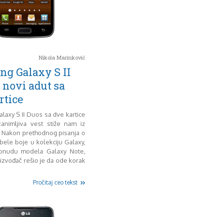
Nikola Marinković
g Galaxy S II
 novi adut sa
rtice
axy S II Duos sa dve kartice
animljiva vest stiže nam iz
 Nakon prethodnog pisanja o
bele boje u kolekciju Galaxy,
ponudu modela Galaxy Note,
oizvođač rešio je da ode korak
Pročitaj ceo tekst