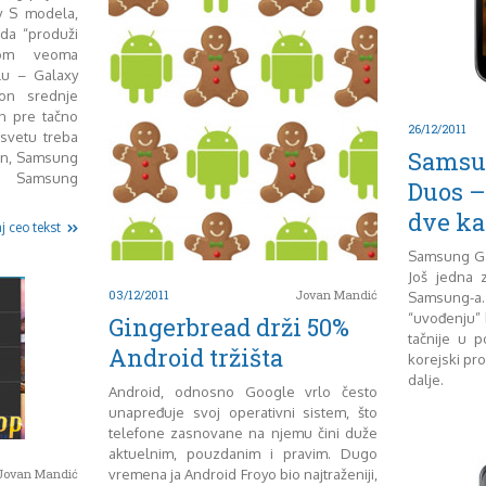
y S modela,
 da “produži
nom veoma
u – Galaxy
on srednje
an pre tačno
26/12/2011
svetu treba
Samsun
fon, Samsung
ni Samsung
Duos –
dve ka
j ceo tekst
Samsung Gal
Još jedna z
03/12/2011
Jovan Mandić
Samsung-a.
“uvođenju” 
Gingerbread drži 50%
tačnije u 
Android tržišta
korejski pr
dalje.
Android, odnosno Google vrlo često
unapređuje svoj operativni sistem, što
telefone zasnovane na njemu čini duže
aktuelnim, pouzdanim i pravim. Dugo
Jovan Mandić
vremena ja Android Froyo bio najtraženiji,