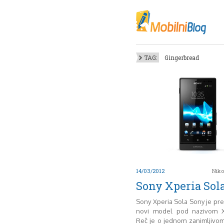
Oktob
Akt
Juli
No
TAG:
Gingerbread
Mart
De
Sep
M
J
Juni 
14/03/2012
Niko
Sony Xperia Sol
Sony Xperia Sola Sony je pre
novi model pod nazivom X
Reč je o jednom zanimljivom