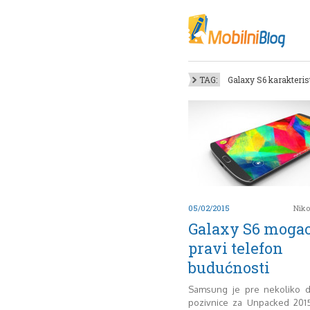
Oktob
Akt
Juli
No
TAG:
Galaxy S6 karakteris
Mart
De
Sep
M
J
Juni 
05/02/2015
Niko
Galaxy S6 mogao 
pravi telefon
budućnosti
Samsung je pre nekoliko 
pozivnice za Unpacked 201