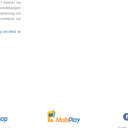
1. marta i na
redstavljen
Samsung-ovi
 promena na
j ceo tekst
Pratite