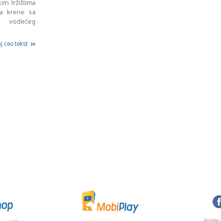
im tržištima
a krene sa
 vodećeg
j ceo tekst
Pratite