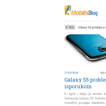
Oktob
Akt
Juli
No
TAG:
Galaxy S5 prodaja u s
Mart
De
Sep
M
J
Juni 
17/03/2014
Niko
Galaxy S5 probl
isporukom
11. april i dalje je termin 
Samsung Galaxy S5 trebalo
zvaničnu prodaju. Međutim,