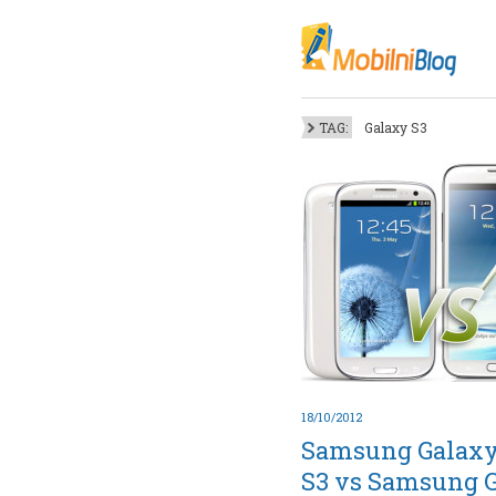
Oktob
Akt
Juli
No
TAG:
Galaxy S3
Mart
De
Sep
M
J
Juni 
18/10/2012
Samsung Galaxy
S3 vs Samsung 