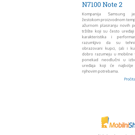
N7100 Note 2
Kompanija Samsung j
žestokom proizvodnom tempu
ažurnom plasiranju novih p
tržište koji su često uređaji
karakteristika i perform
razumljivo da su tehnič
obrazovani kupci, (ali i k
dobro razumeju u mobilne t
ponekad neodlučni u izb
uređaja koji će najbolje
njihovim potrebama.
Pročita