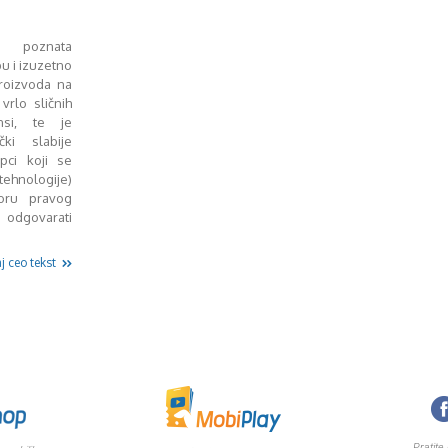
e poznata
 i izuzetno
roizvoda na
 vrlo sličnih
ansi, te je
ki slabije
upci koji se
ehnologije)
oru pravog
 odgovarati
j ceo tekst
Pratite