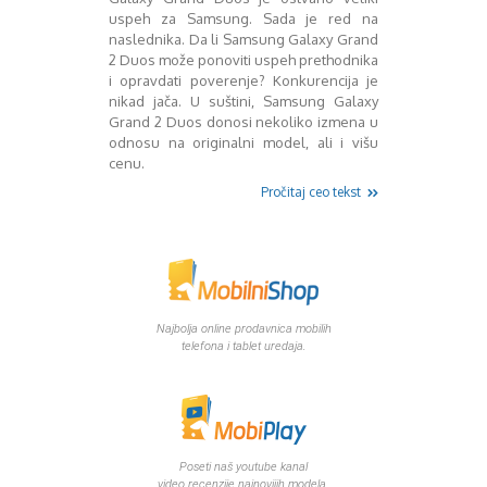
Mart 2013
Sony
uspeh za Samsung. Sada je red na
Testovi modela
April 2013
naslednika. Da li Samsung Galaxy Grand
Upoređivanje modela
Maj 2013
2 Duos može ponoviti uspeh prethodnika
Windows Phone
Juni 2013
i opravdati poverenje? Konkurencija je
nikad jača. U suštini, Samsung Galaxy
Zanimljivosti
Juli 2013
Grand 2 Duos donosi nekoliko izmena u
August 2013
odnosu na originalni model, ali i višu
Septembar 2013
cenu.
Oktobar 2013
Pročitaj ceo tekst
Novembar 2013
Decembar 2013
Januar 2014
Februar 2014
Mart 2014
April 2014
Najbolja online prodavnica mobilih
Maj 2014
telefona i tablet uredaja.
Juni 2014
Juli 2014
August 2014
Septembar 2014
Oktobar 2014
Poseti naš youtube kanal
Novembar 2014
video recenzije najnovijih modela.