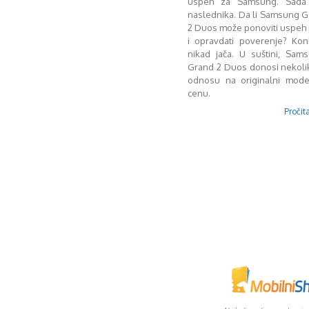
uspeh za Samsung. Sada
naslednika. Da li Samsung 
2 Duos može ponoviti uspeh
i opravdati poverenje? Kon
nikad jača. U suštini, Sam
Grand 2 Duos donosi nekoli
odnosu na originalni model
cenu.
Pročita