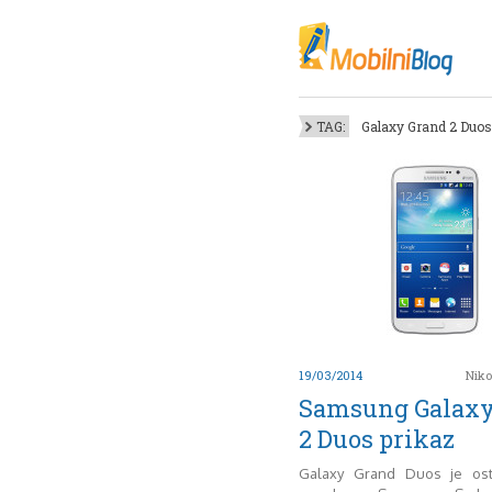
Oktob
Akt
Juli
No
TAG:
Galaxy Grand 2 Duos
Mart
De
Sep
M
J
Juni 
19/03/2014
Niko
Samsung Galaxy
2 Duos prikaz
Galaxy Grand Duos je ostv