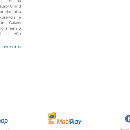
 je red na
Galaxy Grand
 prethodnika
kurencija je
sung Galaxy
ko izmena u
, ali i višu
j ceo tekst
Pratite