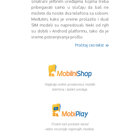
smatrani jeftinim uređajima kojima treba
Mart 2013
Sony
pribegavati samo u slučaju da baš ne
Testovi modela
April 2013
možete da nosite dva telefona sa sobom.
Upoređivanje modela
Maj 2013
Međutim, kako je vreme prolazilo i dual
Windows Phone
Juni 2013
SIM modeli su napredovali. Neki od njih
Zanimljivosti
Juli 2013
su dobili i Android platformu, tako da je
August 2013
vreme potcenjivanja prošlo.
Septembar 2013
Pročitaj ceo tekst
Oktobar 2013
Novembar 2013
Decembar 2013
Januar 2014
Februar 2014
Mart 2014
Najbolja online prodavnica mobilih
telefona i tablet uredaja.
April 2014
Maj 2014
Juni 2014
Juli 2014
August 2014
Poseti naš youtube kanal
Septembar 2014
video recenzije najnovijih modela.
Oktobar 2014
Novembar 2014