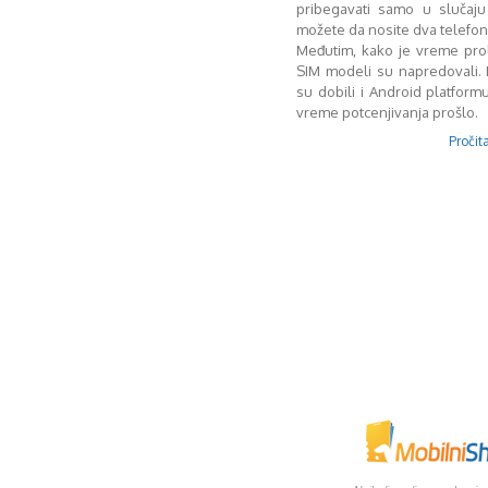
pribegavati samo u slučaj
možete da nosite dva telefo
Međutim, kako je vreme prol
SIM modeli su napredovali. 
su dobili i Android platformu
vreme potcenjivanja prošlo.
Pročita