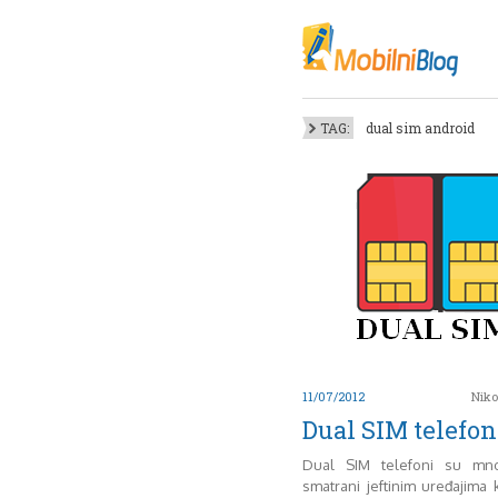
Oktob
Akt
Juli
No
TAG:
dual sim android
Mart
De
Sep
M
J
Juni 
11/07/2012
Niko
Dual SIM telefon
Dual SIM telefoni su mn
smatrani jeftinim uređajima 