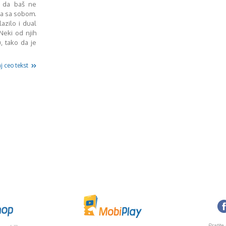
u da baš ne
na sa sobom.
azilo i dual
Neki od njih
, tako da je
j ceo tekst
Pratite