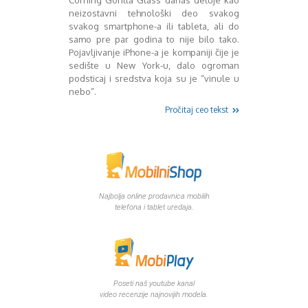
Corning Gorilla Glass danas deluje kao
Mart 2013
Sony
neizostavni tehnološki deo svakog
Testovi modela
April 2013
svakog smartphone-a ili tableta, ali do
Upoređivanje modela
Maj 2013
samo pre par godina to nije bilo tako.
Windows Phone
Juni 2013
Pojavljivanje iPhone-a je kompaniji čije je
Zanimljivosti
Juli 2013
sedište u New York-u, dalo ogroman
podsticaj i sredstva koja su je “vinule u
August 2013
nebo”.
Septembar 2013
Pročitaj ceo tekst
Oktobar 2013
Novembar 2013
Decembar 2013
Januar 2014
Februar 2014
Mart 2014
Najbolja online prodavnica mobilih
April 2014
telefona i tablet uredaja.
Maj 2014
Juni 2014
Juli 2014
August 2014
Septembar 2014
Poseti naš youtube kanal
Oktobar 2014
video recenzije najnovijih modela.
Novembar 2014