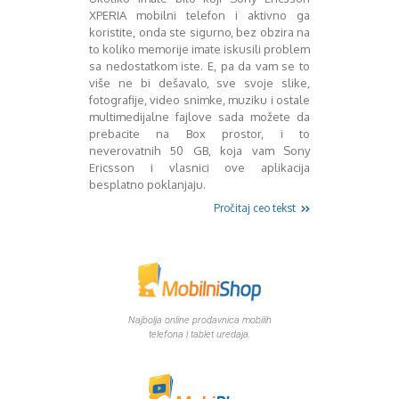
Mart 2013
Sony
XPERIA mobilni telefon i aktivno ga
Testovi modela
April 2013
koristite, onda ste sigurno, bez obzira na
Upoređivanje modela
Maj 2013
to koliko memorije imate iskusili problem
Windows Phone
Juni 2013
sa nedostatkom iste. E, pa da vam se to
više ne bi dešavalo, sve svoje slike,
Zanimljivosti
Juli 2013
fotografije, video snimke, muziku i ostale
August 2013
multimedijalne fajlove sada možete da
Septembar 2013
prebacite na Box prostor, i to
Oktobar 2013
neverovatnih 50 GB, koja vam Sony
Novembar 2013
Ericsson i vlasnici ove aplikacija
Decembar 2013
besplatno poklanjaju.
Januar 2014
Pročitaj ceo tekst
Februar 2014
Mart 2014
April 2014
Maj 2014
Juni 2014
Juli 2014
Najbolja online prodavnica mobilih
telefona i tablet uredaja.
August 2014
Septembar 2014
Oktobar 2014
Novembar 2014