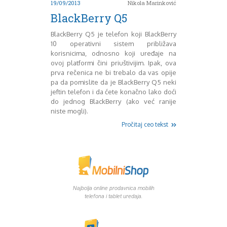
19/09/2013
Nikola Marinković
Mart 2013
Sony
Testovi modela
April 2013
BlackBerry Q5
Upoređivanje modela
Maj 2013
BlackBerry Q5 je telefon koji BlackBerry
Windows Phone
Juni 2013
10 operativni sistem približava
Zanimljivosti
Juli 2013
korisnicima, odnosno koji uređaje na
August 2013
ovoj platformi čini priuštivijim. Ipak, ova
Septembar 2013
prva rečenica ne bi trebalo da vas opije
Oktobar 2013
pa da pomislite da je BlackBerry Q5 neki
jeftin telefon i da ćete konačno lako doći
Novembar 2013
do jednog BlackBerry (ako već ranije
Decembar 2013
niste mogli).
Januar 2014
Pročitaj ceo tekst
Februar 2014
Mart 2014
April 2014
Maj 2014
Juni 2014
Juli 2014
Najbolja online prodavnica mobilih
August 2014
telefona i tablet uredaja.
Septembar 2014
Oktobar 2014
Novembar 2014