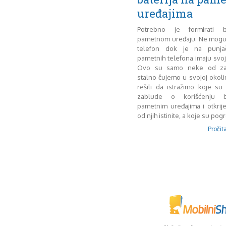
uređajima
Potrebno je formirati b
pametnom uređaju. Ne mogu 
telefon dok je na punjač
pametnih telefona imaju svo
Ovo su samo neke od za
stalno čujemo u svojoj okoli
rešili da istražimo koje su
zablude o korišćenju b
pametnim uređajima i otkri
od njih istinite, a koje su pog
Pročita