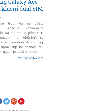
ng Galaxy Ace
 klasni dual SIM
n
se trudi da na tržište
no izbacuje raznorazne
ilo da se radi o jeftinim ili
ametnim ili “običnim”, sa
tljivim na dodir ili onim koji
 upravljanja ne priznaje, tek
i gigant je uvek u trendu.
Pročitaj ceo tekst
 nas na našim društvenim