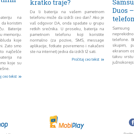
Samsu
kratko traje?
Duos –
Da li baterija na vašem pametnom
telefo
ateriju na
telefonu može da izdrži ceo dan? Ako je
da koristim
vaš odgovor DA, onda spadate u grupu
Samsung 
u. Baterije
retkih srećnika. U proseku, baterija na
neprekid
ju memoriju.
pametnom telefonu koji koristite
telefone. B
bluda koje
normalno (za pozive, SMS, message
skupim, p
ni. Zato smo
aplikacije, fotkate povremeno i nakačeni
ekranom ose
 to najčešće
ste na internet) jedva da izdrži 12 sati.
takvu vrstu
aterija na
Pročitaj ceo tekst
južnokorejsk
jemo koje su
rešne.
j ceo tekst
Pratite