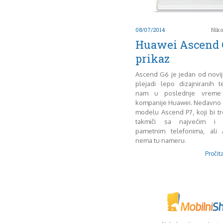
08/07/2014
Niko
Huawei Ascend 
prikaz
Ascend G6 je jedan od novi
plejadi lepo dizajniranih t
nam u poslednje vreme 
kompanije Huawei. Nedavno 
modelu Ascend P7, koji bi t
takmiči sa najvećim i n
pametnim telefonima, ali
nema tu nameru.
Pročita