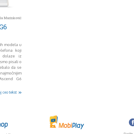
la Marinković
G6
jih modela u
elefona koji
dolaze iz
smo pisali o
rebalo da se
ajmoćnijim
 Ascend G6
j ceo tekst
Pratite