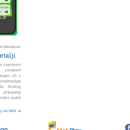
la Marinković
talji
ja sopstveni
d oznakom
mogao ući u
dstavljati
du finskog
pripajanja
toliko zadrži
j ceo tekst