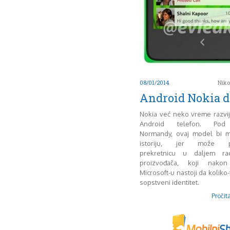
08/01/2014
Niko
Android Nokia de
Nokia već neko vreme razvi
Android telefon. Po
Normandy, ovaj model bi 
istoriju, jer može pre
prekretnicu u daljem ra
proizvođača, koji nakon 
Microsoft-u nastoji da koliko-
sopstveni identitet.
Pročita