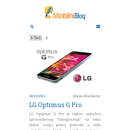
Aktuelno
Oktobar 2011
Novembar 2011
Android
Aplikacije
Decembar 2011
TAG:
2
Januar 2012
Apple
BlackBerry
Februar 2012
Mart 2012
Google
April 2012
HTC
Maj 2012
Huawei
Juni 2012
Igrice
Juli 2012
iOS
August 2012
Lenovo
Septembar 2012
LG
18/02/2013
Nikola Marinković
Motorola
Oktobar 2012
LG Optimus G Pro
Novembar 2012
Nokia
Pitamo stručnjake
Decembar 2012
LG Optimus G Pro je nakon uspešno
Prikaz modela
Januar 2013
sprovedenog “tizingovanja” na netu
dobio svoju pravu potvrdu u vidu
Samsung
Februar 2013