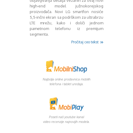
objavljivanja detalja vezanih za ovaj novi
Mart 2013
Sony
high-end model južnokorejskog
Testovi modela
April 2013
proizvođača. Novi LG smartfon nosiće
Upoređivanje modela
Maj 2013
5,5-inčni ekran sa podrškom za ultrabrzu
Windows Phone
Juni 2013
LTE mrežu, kako i doliči jednom
Zanimljivosti
Juli 2013
pametnom telefonu iz premijum
segmenta.
August 2013
Septembar 2013
Pročitaj ceo tekst
Oktobar 2013
Novembar 2013
Decembar 2013
Januar 2014
Februar 2014
Najbolja online prodavnica mobilih
Mart 2014
telefona i tablet uredaja.
April 2014
Maj 2014
Juni 2014
Juli 2014
August 2014
Poseti naš youtube kanal
Septembar 2014
video recenzije najnovijih modela.
Oktobar 2014
Novembar 2014