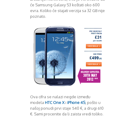
će Samsung Galaxy S3 koštati oko 600
Decembar 2014
evra. Koliko će stajati verzija sa 32 GB nije
Januar 2015
poznato.
Februar 2015
Mart 2015
April 2015
Maj 2015
Juni 2015
Juli 2015
August 2015
Septembar 2015
Oktobar 2015
Novembar 2015
Decembar 2015
Januar 2016
Ova cifra se nalazi negde između
Februar 2016
modela
HTC One X
i
iPhone 4S
, pošto u
Mart 2016
našoj ponudi prvi staje 540 €, a drugi 610
April 2016
€. Sami procenite da li zaista vredi toliko.
Maj 2016
Juni 2016
Juli 2016