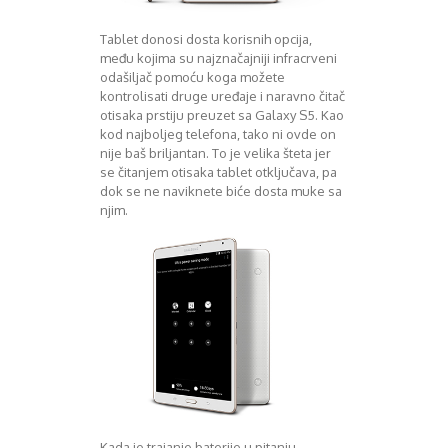
Tablet donosi dosta korisnih opcija,
među kojima su najznačajniji infracrveni
odašiljač pomoću koga možete
kontrolisati druge uređaje i naravno čitač
otisaka prstiju preuzet sa Galaxy S5. Kao
kod najboljeg telefona, tako ni ovde on
nije baš briljantan. To je velika šteta jer
se čitanjem otisaka tablet otključava, pa
dok se ne naviknete biće dosta muke sa
njim.
Kada je trajanje baterije u pitanju,