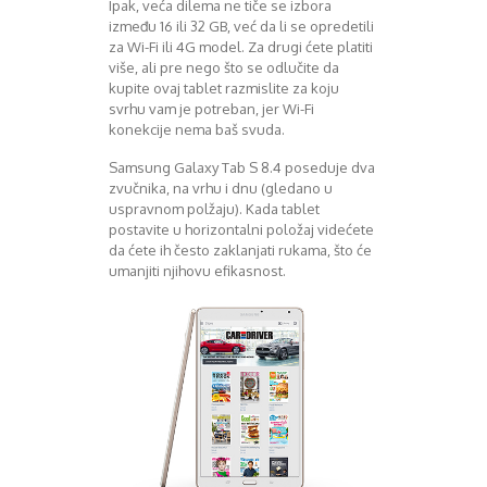
Ipak, veća dilema ne tiče se izbora
između 16 ili 32 GB, već da li se opredetili
za Wi-Fi ili 4G model. Za drugi ćete platiti
više, ali pre nego što se odlučite da
kupite ovaj tablet razmislite za koju
svrhu vam je potreban, jer Wi-Fi
konekcije nema baš svuda.
Samsung Galaxy Tab S 8.4 poseduje dva
zvučnika, na vrhu i dnu (gledano u
uspravnom polžaju). Kada tablet
postavite u horizontalni položaj videćete
da ćete ih često zaklanjati rukama, što će
umanjiti njihovu efikasnost.