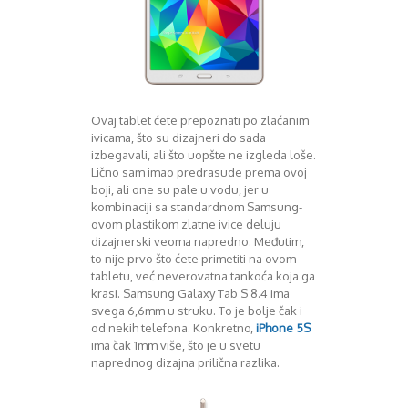
Decembar 2014
Januar 2015
Februar 2015
Mart 2015
April 2015
Maj 2015
Ovaj tablet ćete prepoznati po zlaćanim
ivicama, što su dizajneri do sada
Juni 2015
izbegavali, ali što uopšte ne izgleda loše.
Juli 2015
Lično sam imao predrasude prema ovoj
August 2015
boji, ali one su pale u vodu, jer u
Septembar 2015
kombinaciji sa standardnom Samsung-
Oktobar 2015
ovom plastikom zlatne ivice deluju
Novembar 2015
dizajnerski veoma napredno. Međutim,
to nije prvo što ćete primetiti na ovom
Decembar 2015
tabletu, već neverovatna tankoća koja ga
Januar 2016
krasi. Samsung Galaxy Tab S 8.4 ima
Februar 2016
svega 6,6mm u struku. To je bolje čak i
Mart 2016
od nekih telefona. Konkretno,
iPhone 5S
April 2016
ima čak 1mm više, što je u svetu
Maj 2016
naprednog dizajna prilična razlika.
Juni 2016
Juli 2016