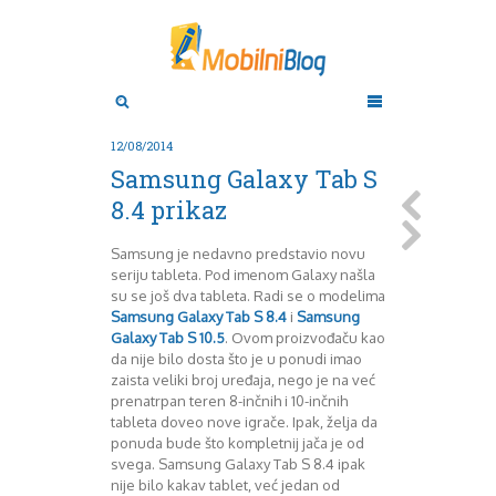
Aktuelno
Oktobar 2011
Novembar 2011
Android
Aplikacije
Decembar 2011
12/08/2014
Januar 2012
Apple
Samsung Galaxy Tab S
BlackBerry
Februar 2012
8.4 prikaz
Mart 2012
Google
April 2012
HTC
Samsung je nedavno predstavio novu
Maj 2012
Huawei
seriju tableta. Pod imenom Galaxy našla
Juni 2012
Igrice
su se još dva tableta. Radi se o modelima
Juli 2012
iOS
Samsung Galaxy Tab S 8.4
i
Samsung
August 2012
Lenovo
Galaxy Tab S 10.5
. Ovom proizvođaču kao
Septembar 2012
LG
da nije bilo dosta što je u ponudi imao
zaista veliki broj uređaja, nego je na već
Motorola
Oktobar 2012
prenatrpan teren 8-inčnih i 10-inčnih
Novembar 2012
Nokia
tableta doveo nove igrače. Ipak, želja da
Pitamo stručnjake
Decembar 2012
ponuda bude što kompletnij jača je od
Prikaz modela
Januar 2013
svega. Samsung Galaxy Tab S 8.4 ipak
Samsung
Februar 2013
nije bilo kakav tablet, već jedan od