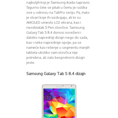
Mart 2013
Sony
najboljih koji je Samsung ikada napravio.
Sigurno ćete se pitati u čemu je razlika
Testovi modela
April 2013
ove u odnosu na TabPro seriju. Pa, malo
Upoređivanje modela
Maj 2013
je stvari koje ih razdvajaju, ali to su
Windows Phone
Juni 2013
AMOLED umesto LCD ekrana, kao i
Zanimljivosti
Juli 2013
neodstatak S Pen olovčice. Samsung
August 2013
Galaxy Tab S 8.4 donosi osveženi i
Septembar 2013
daleko napredniji dizajn nego do sada,
Oktobar 2013
kao i neke naprednije opcije, pa se
nameće kao rešenje u segmentu manjih
Novembar 2013
tableta ukoliko vam olovčica nije
Decembar 2013
potrebna, ali zato besprekorni dizajn
Januar 2014
jeste.
Februar 2014
Mart 2014
Samsung Galaxy Tab S 8.4 dizajn
April 2014
Maj 2014
Juni 2014
Juli 2014
August 2014
Septembar 2014
Oktobar 2014
Novembar 2014