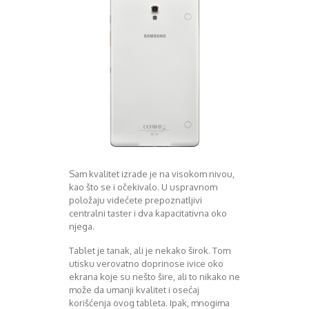
August 2018
Oktobar 2018
Novembar 2018
Decembar 2018
Februar 2019
Juni 2019
Juli 2019
August 2019
Februar 2020
April 2020
Sam kvalitet izrade je na visokom nivou,
kao što se i očekivalo. U uspravnom
položaju videćete prepoznatljivi
centralni taster i dva kapacitativna oko
njega.
Tablet je tanak, ali je nekako širok. Tom
utisku verovatno doprinose ivice oko
ekrana koje su nešto šire, ali to nikako ne
može da umanji kvalitet i osećaj
korišćenja ovog tableta. Ipak, mnogima