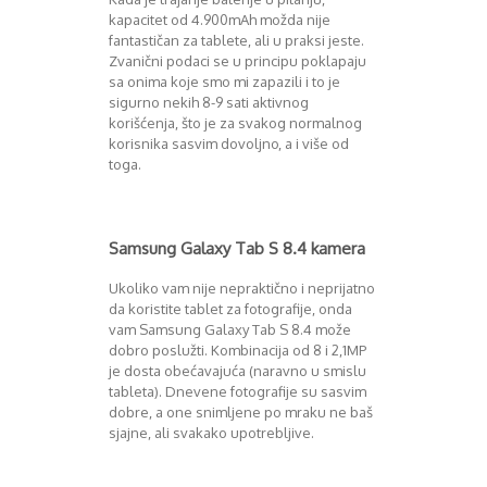
kapacitet od 4.900mAh možda nije
fantastičan za tablete, ali u praksi jeste.
Zvanični podaci se u principu poklapaju
sa onima koje smo mi zapazili i to je
sigurno nekih 8-9 sati aktivnog
korišćenja, što je za svakog normalnog
korisnika sasvim dovoljno, a i više od
toga.
Samsung Galaxy Tab S 8.4 kamera
Ukoliko vam nije nepraktično i neprijatno
da koristite tablet za fotografije, onda
vam Samsung Galaxy Tab S 8.4 može
dobro poslužti. Kombinacija od 8 i 2,1MP
je dosta obećavajuća (naravno u smislu
tableta). Dnevene fotografije su sasvim
dobre, a one snimljene po mraku ne baš
sjajne, ali svakako upotrebljive.