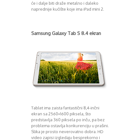
će i dalje biti draže metalno i daleko
naprednije kućište koje ima iPad mini 2.
Samsung Galaxy Tab S 8.4 ekran
Tablet ima zaista fantastični 8,4-inčni
ekran sa 2560×1600 piksela, što
predstavlja 360 piksela po inču, pa bez
problema ostavlja konkurenciju u prašini.
Slika je prosto neverovatno dobra. HD
video zapisi izgledaju besprekorno i