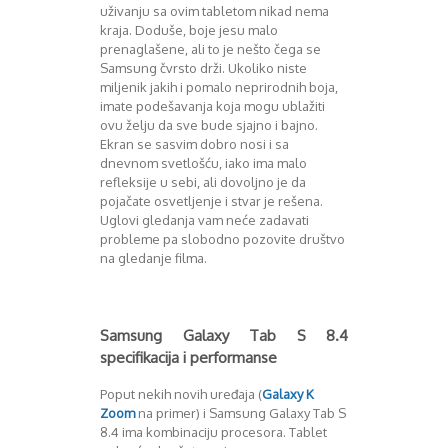
uživanju sa ovim tabletom nikad nema
kraja. Doduše, boje jesu malo
prenaglašene, ali to je nešto čega se
Samsung čvrsto drži. Ukoliko niste
miljenik jakih i pomalo neprirodnih boja,
imate podešavanja koja mogu ublažiti
ovu želju da sve bude sjajno i bajno.
Ekran se sasvim dobro nosi i sa
dnevnom svetlošću, iako ima malo
refleksije u sebi, ali dovoljno je da
pojačate osvetljenje i stvar je rešena.
Uglovi gledanja vam neće zadavati
probleme pa slobodno pozovite društvo
na gledanje filma.
Samsung Galaxy Tab S 8.4
specifikacija i performanse
Poput nekih novih uređaja (
Galaxy K
Zoom
na primer) i Samsung Galaxy Tab S
8.4 ima kombinaciju procesora. Tablet