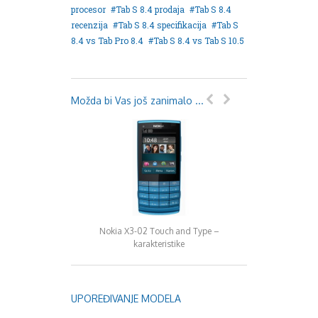
procesor
Tab S 8.4 prodaja
Tab S 8.4
recenzija
Tab S 8.4 specifikacija
Tab S
8.4 vs Tab Pro 8.4
Tab S 8.4 vs Tab S 10.5
Možda bi Vas još zanimalo ...
Nokia X3-02 Touch and Type –
LG G Watch p
karakteristike
UPOREĐIVANJE MODELA