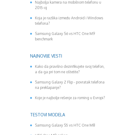
Najbolja kamera na mobilnom telefonu u
2015-oj
Koja je razlika između Android i Windows
telefona?
Samsung Galaxy S6 vs HTC One M9
benchmark
NAJNOVIJE VESTI
Kako da pravilno dezinfikujete svoj telefon,
a da ga pri tom ne oštetite?
Samsung Galaxy Z Flip - povratak telefona
na preklapanje?
Koje je najbolje rešenje za roming u Evropi?
TESTOVI MODELA
Samsung Galaxy S5 vs HTC One M8