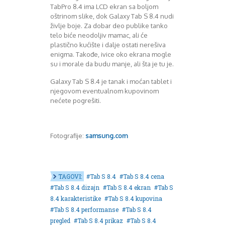
TabPro 8.4 ima LCD ekran sa boljom
oštrinom slike, dok Galaxy Tab S 8.4 nudi
življe boje. Za dobar deo publike tanko
telo biće neodoljiv mamac, ali će
plastično kućište i dalje ostati nerešiva
enigma. Takođe, ivice oko ekrana mogle
su i morale da budu manje, ali šta je tu je.
Galaxy Tab S 8.4 je tanak i moćan tablet i
njegovom eventualnom kupovinom
nećete pogrešiti.
Fotografije:
samsung.com
TAGOVI:
Tab S 8.4
Tab S 8.4 cena
Tab S 8.4 dizajn
Tab S 8.4 ekran
Tab S
8.4 karakteristike
Tab S 8.4 kupovina
Tab S 8.4 performanse
Tab S 8.4
pregled
Tab S 8.4 prikaz
Tab S 8.4