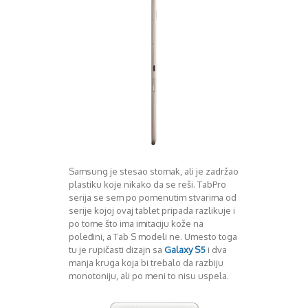
August 2016
Septembar 2016
Oktobar 2016
Novembar 2016
Decembar 2016
Januar 2017
Februar 2017
Mart 2017
April 2017
Maj 2017
Juni 2017
Samsung je stesao stomak, ali je zadržao
Juli 2017
plastiku koje nikako da se reši. TabPro
August 2017
serija se sem po pomenutim stvarima od
Oktobar 2017
serije kojoj ovaj tablet pripada razlikuje i
Novembar 2017
po tome što ima imitaciju kože na
Decembar 2017
poleđini, a Tab S modeli ne. Umesto toga
tu je rupičasti dizajn sa
Galaxy S5
i dva
Februar 2018
manja kruga koja bi trebalo da razbiju
Maj 2018
monotoniju, ali po meni to nisu uspela.
Juni 2018
Juli 2018