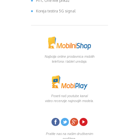
HTC One M8 prikaz
Koreja testira 5G signal
Najbolja online prodavnica mobilih
telefona i tablet uredaja.
Poseti naš youtube kanal
video recenzije najnovijih modela.
Pratite nas na našim društvenim
profilima.