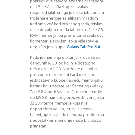
pokreću dva četvorojezgarna procesora
na 1,9 i 1,3GHz. Razlog za ovakav
raspored jakih snaga je da se izbalansira
trošenje energije sa efikasnim radom.
Kad smo već kod efikasnog rada, mislim
da je dovoljno reći da tablet ima čak 3GB
RAM memorije, pa prema tome svaki dalji
komentar je suvišan. To je više RAM-a
nego što je sakupio
Galaxy Tab Pro 8.4
.
Kada je memorija u pitanju, kreće se sa
osnovnih 16GB, od kojih je dostupno
nešto preko 11GB. Ako želite da tablet
pretvorite u prenosni hard disk, onda
jednostavno kupite najveću memorijsku
karticu koju nađete, jer Samsung Galaxy
Tab S 8.4 podržava proširenje memorije
do 128GB. Samsung proizvodi i verziju sa
32GB interne memorije koja nije
nepotrebno velika, jer svi sistemski
fajlovi, aplikacije idu tamo, pa problem sa
nedostatkom memorije može biti ubrzo
primetan.