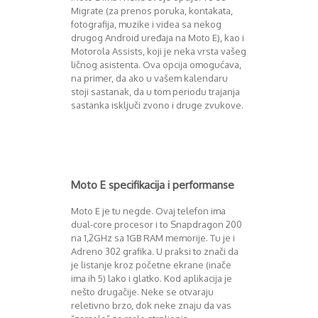
Migrate (za prenos poruka, kontakata,
fotografija, muzike i videa sa nekog
drugog Android uređaja na Moto E), kao i
Motorola Assists, koji je neka vrsta vašeg
ličnog asistenta. Ova opcija omogućava,
na primer, da ako u vašem kalendaru
stoji sastanak, da u tom periodu trajanja
sastanka isključi zvono i druge zvukove.
Moto E specifikacija i performanse
Moto E je tu negde. Ovaj telefon ima
dual-core procesor i to Snapdragon 200
na 1,2GHz sa 1GB RAM memorije. Tu je i
Adreno 302 grafika. U praksi to znači da
je listanje kroz početne ekrane (inače
ima ih 5) lako i glatko. Kod aplikacija je
nešto drugačije. Neke se otvaraju
reletivno brzo, dok neke znaju da vas