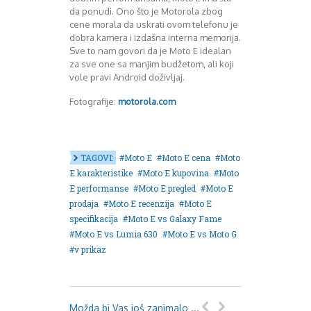
da ponudi. Ono što je Motorola zbog
cene morala da uskrati ovom telefonu je
dobra kamera i izdašna interna memorija.
Sve to nam govori da je Moto E idealan
za sve one sa manjim budžetom, ali koji
vole pravi Android doživljaj.
Fotografije:
motorola.com
TAGOVI:
Moto E
Moto E cena
Moto
E karakteristike
Moto E kupovina
Moto
E performanse
Moto E pregled
Moto E
prodaja
Moto E recenzija
Moto E
specifikacija
Moto E vs Galaxy Fame
Moto E vs Lumia 630
Moto E vs Moto G
v prikaz
Možda bi Vas još zanimalo ...