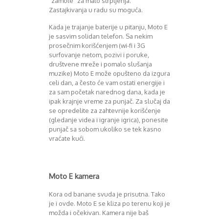
“zamole” za malo strpljenja.
Zastajkivanja u radu su moguća.
Kada je trajanje baterije u pitanju, Moto E
je sasvim solidan telefon. Sa nekim
prosečnim korišćenjem (wi-fi i 3G
surfovanje netom, pozivi i poruke,
društvene mreže i pomalo slušanja
muzike) Moto E može opušteno da izgura
celi dan, a često će vam ostati energije i
za sam početak narednog dana, kada je
ipak krajnje vreme za punjač. Za slučaj da
se opredelite za zahtevnije korišćenje
(gledanje videa i igranje igrica), ponesite
punjač sa sobom ukoliko se tek kasno
vraćate kući.
Moto E kamera
Kora od banane svuda je prisutna. Tako
je i ovde. Moto E se kliza po terenu koji je
možda i očekivan. Kamera nije baš