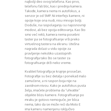
najbolji deo ovog telefona. Kao prvo,
telefonu fali blic, kao i prednja kamera.
Takođe, kamera nema ni autofokus, a
senzor je od 5MP. Ni interfejs kamere, ni
opcije koje ona nudi, nisu mnogo bolji.
Doduše, na raspolaganju su najosnovniji
modovi, ali bez opcija editovanja. Kao što
smo već rekli, kamera nema posebni
taster pa se fotografisanje vrši preko
virtuelnog tastera na ekranu. Utešna
nagrada dolazi u vidu opcije za
pravljenje nekoliko uzastopnih
fotografija tako što se taster za
fotografisanje drži neko vreme.
Kvalitet fotografija je krajnje prosečan.
Fotografije su bez detalja i ponekad malo
zamućene, a ni raspon boja nije na
zavidnom nivou. Kako je autofokus pusta
želja, imaćete problema da “uhvatite”
objekte blizu kamere. Fotografisanje po
mraku je gotovo nemoguće, jer blica
nema, tako da se može reći da Moto E
ima kameru namenjenu isključivo