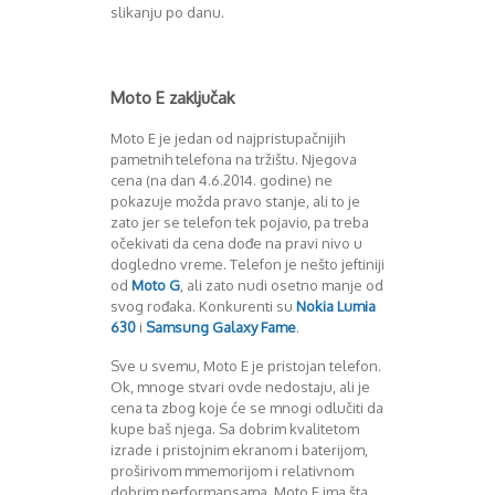
slikanju po danu.
Moto E zaključak
Moto E je jedan od najpristupačnijih
pametnih telefona na tržištu. Njegova
cena (na dan 4.6.2014. godine) ne
pokazuje možda pravo stanje, ali to je
zato jer se telefon tek pojavio, pa treba
očekivati da cena dođe na pravi nivo u
dogledno vreme. Telefon je nešto jeftiniji
od
Moto G
, ali zato nudi osetno manje od
svog rođaka. Konkurenti su
Nokia Lumia
630
i
Samsung Galaxy Fame
.
Sve u svemu, Moto E je pristojan telefon.
Ok, mnoge stvari ovde nedostaju, ali je
cena ta zbog koje će se mnogi odlučiti da
kupe baš njega. Sa dobrim kvalitetom
izrade i pristojnim ekranom i baterijom,
proširivom mmemorijom i relativnom
dobrim performansama, Moto E ima šta