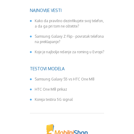
NAJNOVIJE VESTI
Kako da pravilno dezinfikujete svoj telefon,
a da ga pri tom ne oštetite?
Samsung Galaxy Z Flip - povratak telefona
na preklapanje?
Koje je najbolje rešenje za roming u Evropi?
TESTOVI MODELA
Samsung Galaxy S5 vs HTC One M8
HTC One M8 prikaz
Koreja testira 5G signal