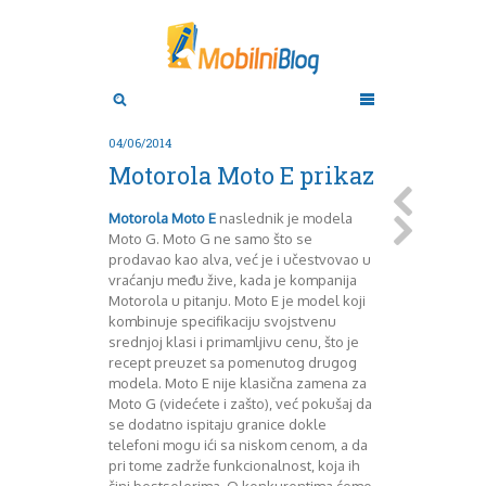
Aktuelno
Oktobar 2011
Novembar 2011
Android
Aplikacije
Decembar 2011
04/06/2014
Januar 2012
Apple
Motorola Moto E prikaz
BlackBerry
Februar 2012
Mart 2012
Google
Motorola Moto E
naslednik je modela
April 2012
HTC
Moto G. Moto G ne samo što se
Maj 2012
Huawei
prodavao kao alva, već je i učestvovao u
Juni 2012
Igrice
vraćanju među žive, kada je kompanija
Motorola u pitanju. Moto E je model koji
Juli 2012
iOS
kombinuje specifikaciju svojstvenu
August 2012
Lenovo
srednjoj klasi i primamljivu cenu, što je
Septembar 2012
LG
recept preuzet sa pomenutog drugog
Motorola
Oktobar 2012
modela. Moto E nije klasična zamena za
Novembar 2012
Nokia
Moto G (videćete i zašto), već pokušaj da
Pitamo stručnjake
Decembar 2012
se dodatno ispitaju granice dokle
telefoni mogu ići sa niskom cenom, a da
Prikaz modela
Januar 2013
pri tome zadrže funkcionalnost, koja ih
Samsung
Februar 2013