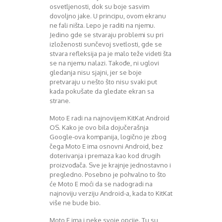
osvetljenosti, dok su boje sasvim
dovoljno jake. U principu, ovom ekranu
ne fali ništa. Lepo je raditi na njemu.
Jedino gde se stvaraju problemi su pri
izloženosti sunčevoj svetlosti, gde se
stvara refleksija pa je malo teže videti šta
se na njemu nalazi. Takođe, ni uglovi
gledanja nisu sjajni, jer se boje
pretvaraju u nešto što nisu svaki put
kada pokušate da gledate ekran sa
strane.
Moto E radi na najnovijem KitKat Android
OS. Kako je ovo bila dojučerašnja
Google-ova kompanija, logično je zbog
čega Moto E ima osnovni Android, bez
doterivanja i premaza kao kod drugih
proizvođača. Sve je krajnje jednostavno i
pregledno. Posebno je pohvalno to što
će Moto E moći da se nadogradi na
najnoviju verziju Android-a, kada to KitKat
više ne bude bio.
Moto E ima i neke svoje opcije. Tu su