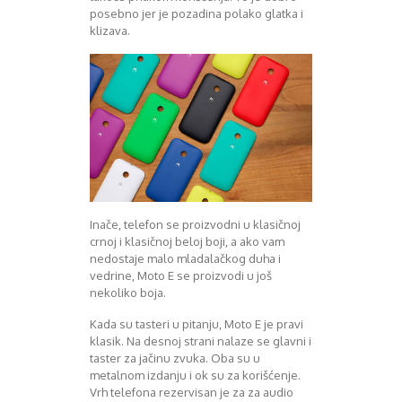
August 2016
posebno jer je pozadina polako glatka i
klizava.
Septembar 2016
Oktobar 2016
Novembar 2016
Decembar 2016
Januar 2017
Februar 2017
Mart 2017
April 2017
Maj 2017
Juni 2017
Inače, telefon se proizvodni u klasičnoj
Juli 2017
crnoj i klasičnoj beloj boji, a ako vam
August 2017
nedostaje malo mladalačkog duha i
Oktobar 2017
vedrine, Moto E se proizvodi u još
Novembar 2017
nekoliko boja.
Decembar 2017
Kada su tasteri u pitanju, Moto E je pravi
Februar 2018
klasik. Na desnoj strani nalaze se glavni i
Maj 2018
taster za jačinu zvuka. Oba su u
Juni 2018
metalnom izdanju i ok su za korišćenje.
Juli 2018
Vrh telefona rezervisan je za za audio