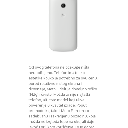
Decembar 2014
Januar 2015
Februar 2015
Mart 2015
April 2015
Maj 2015
Juni 2015
Juli 2015
August 2015
Septembar 2015
Od ovog telefona ne očekujte ništa
Oktobar 2015
neuobičajeno. Telefon ima toliko
Novembar 2015
estetike koliko je potrebno za ovu cenu. I
Decembar 2015
pored relativno malog ekrana i
Januar 2016
dimenzija, Moto E deluje dovoljno teško
Februar 2016
(142g) i čvrsto. Možda to nije najlaški
telefon, ali jeste model koji uliva
Mart 2016
poverenje u kvalitet izrade. Poput
April 2016
prethodnika, tako i Moto E ima malo
Maj 2016
zadebljanu i zakrivljenu pozadinu, koja
Juni 2016
možda ne izgleda lepo na oko, ali daje
Juli 2016
lakoću prilikom korišćenja. To je dobro