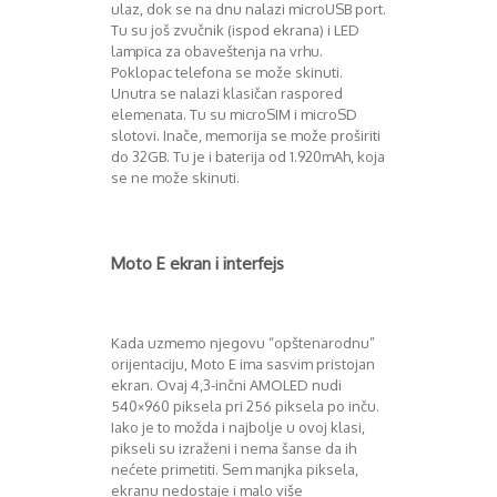
August 2018
ulaz, dok se na dnu nalazi microUSB port.
Oktobar 2018
Tu su još zvučnik (ispod ekrana) i LED
lampica za obaveštenja na vrhu.
Novembar 2018
Poklopac telefona se može skinuti.
Decembar 2018
Unutra se nalazi klasičan raspored
Februar 2019
elemenata. Tu su microSIM i microSD
Juni 2019
slotovi. Inače, memorija se može proširiti
Juli 2019
do 32GB. Tu je i baterija od 1.920mAh, koja
August 2019
se ne može skinuti.
Februar 2020
April 2020
Moto E ekran i interfejs
Kada uzmemo njegovu “opštenarodnu”
orijentaciju, Moto E ima sasvim pristojan
ekran. Ovaj 4,3-inčni AMOLED nudi
540×960 piksela pri 256 piksela po inču.
Iako je to možda i najbolje u ovoj klasi,
pikseli su izraženi i nema šanse da ih
nećete primetiti. Sem manjka piksela,
ekranu nedostaje i malo više