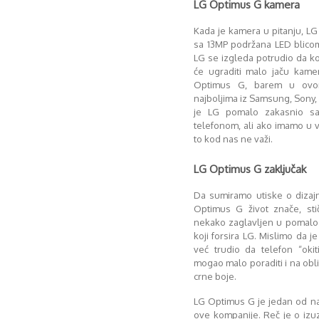
LG Optimus G kamera
Kada je kamera u pitanju, LG
sa 13MP podržana LED blicom,
LG se izgleda potrudio da k
će ugraditi malo jaču kame
Optimus G, barem u ovom
najboljima iz Samsung, Sony, a
je LG pomalo zakasnio s
telefonom, ali ako imamo u 
to kod nas ne važi.
LG Optimus G zaključak
Da sumiramo utiske o dizajn
Optimus G život znače, sti
nekako zaglavljen u pomalo
koji forsira LG. Mislimo da je
već trudio da telefon “oki
mogao malo poraditi i na obl
crne boje.
LG Optimus G je jedan od na
ove kompanije. Reč je o izu