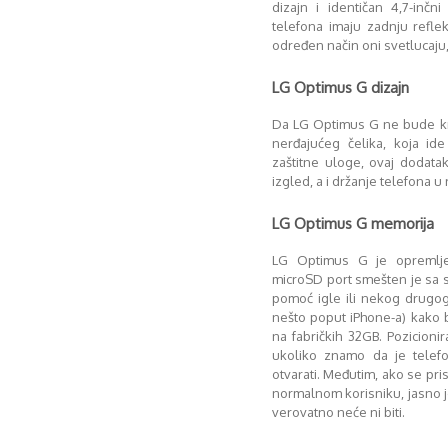
dizajn i identičan 4,7-inčn
telefona imaju zadnju refle
određen način oni svetlucaju,
LG Optimus G dizajn
Da LG Optimus G ne bude krh
nerđajućeg čelika, koja i
zaštitne uloge, ovaj dodata
izgled, a i držanje telefona u 
LG Optimus G memorija
LG Optimus G je opremljen
microSD port smešten je sa s
pomoć igle ili nekog drugog
nešto poput iPhone-a) kako 
na fabričkih 32GB. Pozicioni
ukoliko znamo da je telef
otvarati. Međutim, ako se pr
normalnom korisniku, jasno 
verovatno neće ni biti.