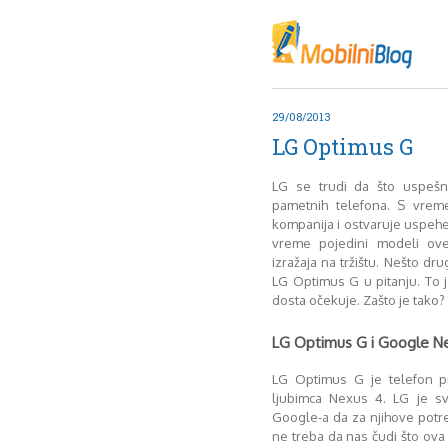
Oktob
Akt
Juli
No
29/08/2013
Mart
LG Optimus G
De
Sep
LG se trudi da što uspešn
M
pametnih telefona. S vrem
J
kompanija i ostvaruje uspeh
vreme pojedini modeli ov
Juni 
izražaja na tržištu. Nešto drug
LG Optimus G u pitanju. To 
dosta očekuje. Zašto je tako?
LG Optimus G i Google Ne
LG Optimus G je telefon p
ljubimca Nexus 4. LG je s
Google-a da za njihove potre
ne treba da nas čudi što ova 