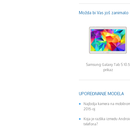
Možda bi Vas još zanimalo .
Samsung Galaxy Tab S 10.5
prikaz
UPOREĐIVANJE MODELA
Najbolja kamera na mobilnom
2015-oj
Koja je razlika između Andro
telefona?