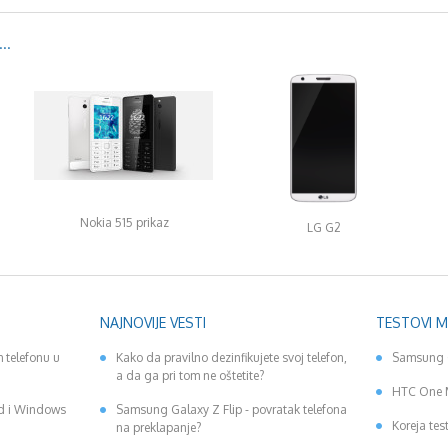
..
Nokia 515 prikaz
LG G2
NAJNOVIJE VESTI
TESTOVI 
 telefonu u
Kako da pravilno dezinfikujete svoj telefon,
Samsung 
a da ga pri tom ne oštetite?
HTC One 
id i Windows
Samsung Galaxy Z Flip - povratak telefona
Koreja tes
na preklapanje?