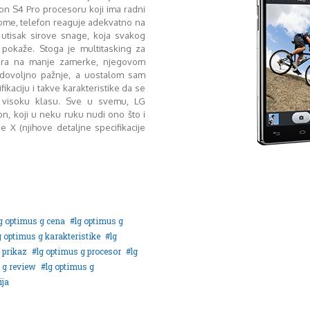
n S4 Pro procesoru koji ima radni
 tome, telefon reaguje adekvatno na
 utisak sirove snage, koja svakog
 pokaže. Stoga je multitasking za
bzira na manje zamerke, njegovom
 dovoljno pažnje, a uostalom sam
ikaciju i takve karakteristike da se
 visoku klasu. Sve u svemu, LG
n, koji u neku ruku nudi ono što i
 X (njihove detaljne specifikacije
g optimus g cena
lg optimus g
g optimus g karakteristike
lg
 prikaz
lg optimus g procesor
lg
 g review
lg optimus g
ija