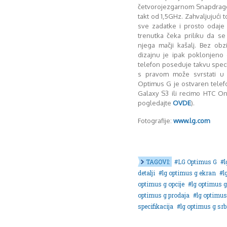
četvorojezgarnom Snapdrago
takt od 1,5GHz. Zahvaljujući
sve zadatke i prosto odaje
trenutka čeka priliku da se
njega mačji kašalj. Bez o
dizajnu je ipak poklonjeno
telefon poseduje takvu specif
s pravom može svrstati u
Optimus G je ostvaren telefo
Galaxy S3 ili recimo HTC One
pogledajte
OVDE
).
Fotografije:
www.lg.com
TAGOVI:
LG Optimus G
l
detalji
lg optimus g ekran
l
optimus g opcije
lg optimus g
optimus g prodaja
lg optimus
specifikacija
lg optimus g srb