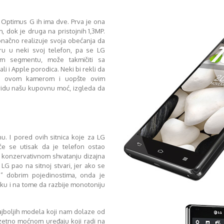
 Optimus G ih ima dve. Prva je ona
 dok je druga na pristojnih 1,3MP.
onačno realizuje svoja obećanja da
ru u neki svoj telefon, pa se LG
 segmentu, može takmičiti sa
li i Apple porodica. Neki bi rekli da
a ovom kamerom i uopšte ovim
vidu našu kupovnu moć, izgleda da
u. I pored ovih sitnica koje za LG
če se utisak da je telefon ostao
 konzervativnom shvatanju dizajna
 LG pao na sitnoj stvari, jer ako se
ti” dobrim pojedinostima, onda je
iku i na tome da razbije monotoniju
jboljih modela koji nam dolaze od
zetno moćnom uređaju koji radi na