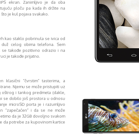
i IPS ekran. Zanimljivo je da oba
ktujuću ploču pa kada ih držite na
 što je kul pojava svakako.
 kao staklo pobrinula se ivica od
de duž celog obima telefona. Sem
k se takođe pozitivno odrazio i na
ruci je takođe prijatno.
 klasični “čvrstim” tasterima, a
trane. Njemu se može pristupiti uz
 oštrog i tankog predmeta (dakle,
bi se dobilo još prostora u odnosu
ranje microSD porta je i razumljivo
on “zapečaćen” i da se ne može
isetimo da je 32GB dovoljno svakom
je da potrebe za kupovinom kartice