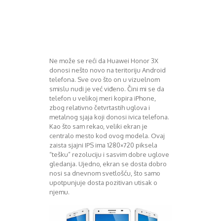
August 2016
Septembar 2016
Oktobar 2016
Novembar 2016
Decembar 2016
Januar 2017
Ne može se reći da Huawei Honor 3X
donosi nešto novo na teritoriju Android
Februar 2017
telefona. Sve ovo što on u vizuelnom
Mart 2017
smislu nudi je već viđeno. Čini mi se da
April 2017
telefon u velikoj meri kopira iPhone,
Maj 2017
zbog relativno četvrtastih uglova i
Juni 2017
metalnog sjaja koji donosi ivica telefona.
Juli 2017
Kao što sam rekao, veliki ekran je
centralo mesto kod ovog modela. Ovaj
August 2017
zaista sjajni IPS ima 1280×720 piksela
Oktobar 2017
“tešku” rezoluciju i sasvim dobre uglove
Novembar 2017
gledanja. Ujedno, ekran se dosta dobro
Decembar 2017
nosi sa dnevnom svetlošću, što samo
Februar 2018
upotpunjuje dosta pozitivan utisak o
Maj 2018
njemu.
Juni 2018
Juli 2018