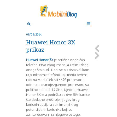
Aktuelno
Oktobar 2011
Novembar 2011
Android
Aplikacije
Decembar 2011
08/09/2014
Januar 2012
Apple
Huawei Honor 3X
BlackBerry
Februar 2012
prikaz
Mart 2012
Google
April 2012
HTC
Huawei Honor 3X
je prilično neobičan
Maj 2012
Huawei
telefon. Prvo zbog imena, a zatim i zbog
Juni 2012
Igrice
onoga što nudi. Radi se o zaista velikom
Juli 2012
iOS
(5,5-inčnom) telefonu koji među prvima
August 2012
Lenovo
radi na MediaTek MT6592 procesoru,
Septembar 2012
LG
odnosno osmojezgarnom procesoru sa
prilično solidnih 1,7GHz. Ujedno, Huawei
Motorola
Oktobar 2012
Honor 3X ima podršku za dve SIM kartice
Novembar 2012
Nokia
što dodatno proširuje njegov krug
Pitamo stručnjake
Decembar 2012
korisnih opcija, a samim tim i krug
Prikaz modela
Januar 2013
potencijalnih korisnika koji su
Samsung
Februar 2013
zainteresovani za njegove usluge.