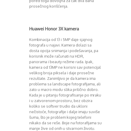
pored toga dovoljna za čak dva dana
prosečnog korišćenja.
Huawei Honor 3X kamera
Kombinacija od 13 i 5MP daje sjajnog
fotografa u najavi. Kamera dolazi sa
dosta opcija snimanja i podešavanja, pa
korisnik može računati na HDR,
panorama i beauty režime rada. Ipak,
kamera od 13MP ne korisni sav potencijal
velikog broja piksela i daje prosečne
rezultate. Zanimljivo je da kamera ima
problema sa landscape fotografijama, ali
zato u macro modu slika prilično dobro.
Kada je u pitanju fotografisanje po mraku
i u zatvorenom prostoru, bez obzira
koliko se softver trudio da ukloni
nečistoće, fotografije i dalje imaju suviše
šuma, što je problem kojeg telefoni
nikako da se reše. Boje na fotorafijama su
manje žive od onih u stvarnom životu.