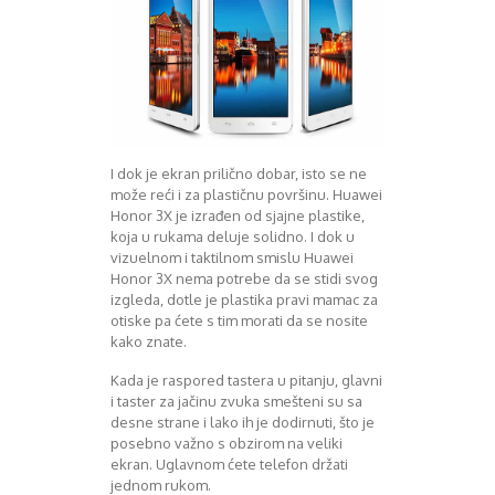
August 2018
Oktobar 2018
Novembar 2018
Decembar 2018
Februar 2019
Juni 2019
Juli 2019
I dok je ekran prilično dobar, isto se ne
August 2019
može reći i za plastičnu površinu. Huawei
Februar 2020
Honor 3X je izrađen od sjajne plastike,
April 2020
koja u rukama deluje solidno. I dok u
vizuelnom i taktilnom smislu Huawei
Honor 3X nema potrebe da se stidi svog
izgleda, dotle je plastika pravi mamac za
otiske pa ćete s tim morati da se nosite
kako znate.
Kada je raspored tastera u pitanju, glavni
i taster za jačinu zvuka smešteni su sa
desne strane i lako ih je dodirnuti, što je
posebno važno s obzirom na veliki
ekran. Uglavnom ćete telefon držati
jednom rukom.