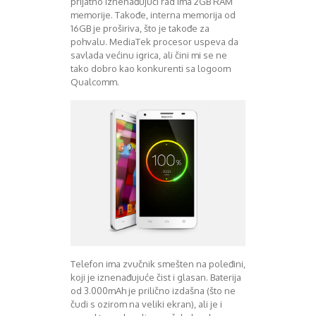
prijatno iznenađujući rad ima 2GB RAM
memorije. Takođe, interna memorija od
16GB je proširiva, što je takođe za
pohvalu. MediaTek procesor uspeva da
savlada većinu igrica, ali čini mi se ne
tako dobro kao konkurenti sa logoom
Qualcomm.
Telefon ima zvučnik smešten na poleđini,
koji je iznenađujuće čist i glasan. Baterija
od 3.000mAh je prilično izdašna (što ne
čudi s ozirom na veliki ekran), ali je i