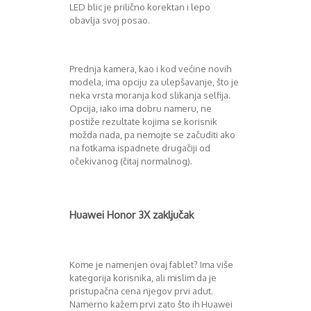
LED blic je prilično korektan i lepo
obavlja svoj posao.
Prednja kamera, kao i kod većine novih
modela, ima opciju za ulepšavanje, što je
neka vrsta moranja kod slikanja selfija.
Opcija, iako ima dobru nameru, ne
postiže rezultate kojima se korisnik
možda nada, pa nemojte se začuditi ako
na fotkama ispadnete drugačiji od
očekivanog (čitaj normalnog).
Huawei Honor 3X zaključak
Kome je namenjen ovaj fablet? Ima više
kategorija korisnika, ali mislim da je
pristupačna cena njegov prvi adut.
Namerno kažem prvi zato što ih Huawei