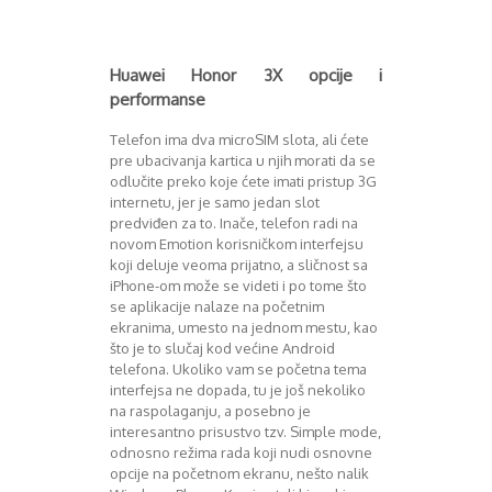
Huawei Honor 3X opcije i
performanse
Telefon ima dva microSIM slota, ali ćete
pre ubacivanja kartica u njih morati da se
odlučite preko koje ćete imati pristup 3G
internetu, jer je samo jedan slot
predviđen za to. Inače, telefon radi na
novom Emotion korisničkom interfejsu
koji deluje veoma prijatno, a sličnost sa
iPhone-om može se videti i po tome što
se aplikacije nalaze na početnim
ekranima, umesto na jednom mestu, kao
što je to slučaj kod većine Android
telefona. Ukoliko vam se početna tema
interfejsa ne dopada, tu je još nekoliko
na raspolaganju, a posebno je
interesantno prisustvo tzv. Simple mode,
odnosno režima rada koji nudi osnovne
opcije na početnom ekranu, nešto nalik