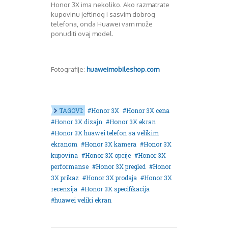
Honor 3X ima nekoliko. Ako razmatrate
kupovinu jeftinog i sasvim dobrog
telefona, onda Huawei vam može
ponuditi ovaj model.
Fotografije:
huaweimobileshop.com
TAGOVI:
Honor 3X
Honor 3X cena
Honor 3X dizajn
Honor 3X ekran
Honor 3X huawei telefon sa velikim
ekranom
Honor 3X kamera
Honor 3X
kupovina
Honor 3X opcije
Honor 3X
performanse
Honor 3X pregled
Honor
3X prikaz
Honor 3X prodaja
Honor 3X
recenzija
Honor 3X specifikacija
huawei veliki ekran