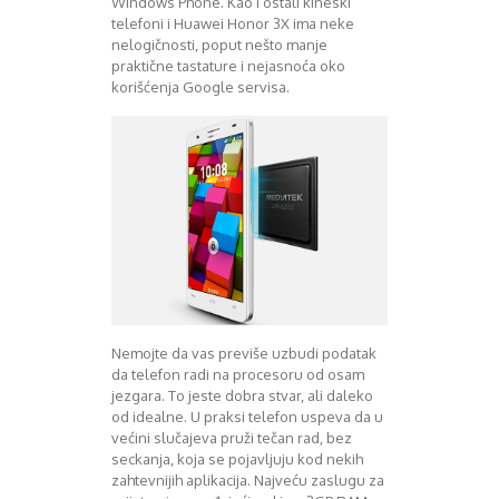
Windows Phone. Kao i ostali kineski
telefoni i Huawei Honor 3X ima neke
nelogičnosti, poput nešto manje
praktične tastature i nejasnoća oko
korišćenja Google servisa.
Nemojte da vas previše uzbudi podatak
da telefon radi na procesoru od osam
jezgara. To jeste dobra stvar, ali daleko
od idealne. U praksi telefon uspeva da u
većini slučajeva pruži tečan rad, bez
seckanja, koja se pojavljuju kod nekih
zahtevnijih aplikacija. Najveću zaslugu za