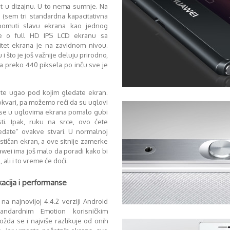
t u dizajnu. U to nema sumnje. Na
 (sem tri standardna kapacitativna
pomuti slavu ekrana kao jednog
se o full HD IPS LCD ekranu sa
itet ekrana je na zavidnom nivou.
i što je još važnije deluju prirodno,
Sa preko 440 piksela po inču sve je
te ugao pod kojim gledate ekran.
kvari, pa možemo reći da su uglovi
 se u uglovima ekrana pomalo gubi
sti. Ipak, ruku na srce, ovo ćete
ledate” ovakve stvari. U normalnoj
stičan ekran, a ove sitnije zamerke
wei ima još malo da poradi kako bi
ali i to vreme će doći.
acija i performanse
 na najnovijoj 4.4.2 verziji Android
ndardnim Emotion korisničkim
ožda se i najviše razlikuje od onih