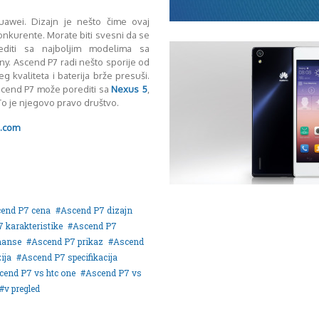
uawei. Dizajn je nešto čime ovaj
nkurente. Morate biti svesni da se
iti sa najboljim modelima sa
. Ascend P7 radi nešto sporije od
eg kvaliteta i baterija brže presuši.
scend P7 može porediti sa
Nexus 5
,
 To je njegovo pravo društvo.
.com
end P7 cena
Ascend P7 dizajn
 karakteristike
Ascend P7
manse
Ascend P7 prikaz
Ascend
ija
Ascend P7 specifikacija
cend P7 vs htc one
Ascend P7 vs
v pregled