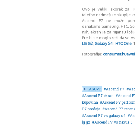
Ovo je veliki iskorak za H
telefon nadmašuje skuplje ko
Ascend P7 ne može pored
oznakama Samsung, HTC, Sony
njih, ekran je za nijansu lošij
Pre bi se moglo reći da se A
LG G2
,
Galaxy S4
i
HTC One
.
Fotografije:
consumer.huawei
TAGOVI:
Ascend P7
Asc
Ascend P7 ekran
Ascend P7
kupovina
Ascend P7 perfro
P7 prodaja
Ascend P7 recenz
Ascend P7 vs galaxy s4
As
lg g2
Ascend P7 vs nexus 5