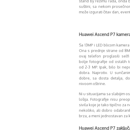
stand by režimu rada, onda ba
suštini, sa nekom prosečno
može izgurati čitav dan, even
Huawei Ascend P7 kamer
Sa 13MP i LED blicom kamera
Ona s prednje strane od 8M
ovaj telefon proglasili self
bolje fotografije od ostalih
od 2-3 MP. Ipak, bilo bi ne
dobra. Naprotiv. U sunčani
dobre, sa dosta detalja, 
nivoom oštrine.
Ni u situacijama sa slabijim o
lošija. Fotografije nisu pr
sivila koje je tako tipično za
nekoliko, ali dobro odabrani
brza, a meni jednostavan za k
Huawei Ascend P7 zaključ