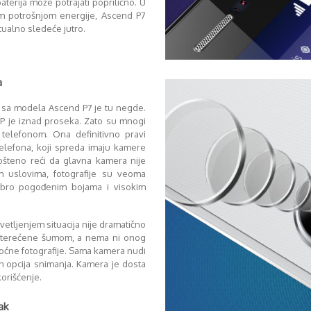
terija može potrajati poprilično. U
m potrošnjom energije, Ascend P7
tualno sledeće jutro.
a
 sa modela Ascend P7 je tu negde.
P je iznad proseka. Zato su mnogi
i telefonom. Ona definitivno pravi
 telefona, koji spreda imaju kamere
pošteno reći da glavna kamera nije
m uslovima, fotografije su veoma
dobro pogođenim bojama i visokim
svetljenjem situacija nije dramatično
eopterećene šumom, a nema ni onog
 noćne fotografije. Sama kamera nudi
h opcija snimanja. Kamera je dosta
orišćenje.
ak