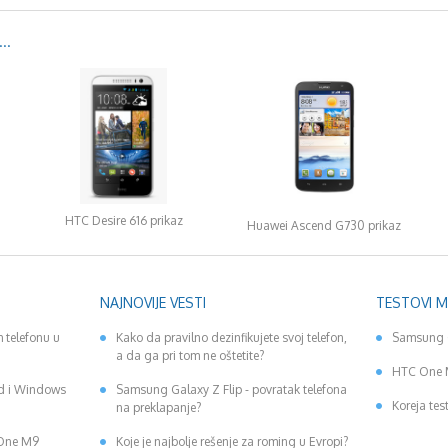
..
HTC Desire 616 prikaz
Huawei Ascend G730 prikaz
NAJNOVIJE VESTI
TESTOVI 
 telefonu u
Kako da pravilno dezinfikujete svoj telefon,
Samsung 
a da ga pri tom ne oštetite?
HTC One 
id i Windows
Samsung Galaxy Z Flip - povratak telefona
Koreja tes
na preklapanje?
 One M9
Koje je najbolje rešenje za roming u Evropi?