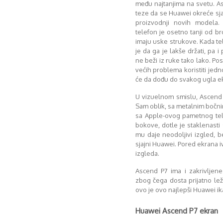
među najtanjima na svetu. As
teze da se Huawei okreće sj
proizvodnji novih modela.
telefon je osetno tanji od b
imaju uske strukove. Kada te
je da ga je lakše držati, pa 
ne beži iz ruke tako lako. Po
većih problema koristiti jed
će da dođu do svakog ugla e
U vizuelnom smislu, Ascend
Sam oblik, sa metalnim bočni
sa Apple-ovog pametnog tele
bokove, dotle je staklenasti 
mu daje neodoljivi izgled, b
sjajni Huawei. Pored ekrana i
izgleda.
Ascend P7 ima i zakrivljene
zbog čega dosta prijatno le
ovo je ovo najlepši Huawei ik
Huawei Ascend P7 ekran