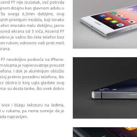
cend P7 nije izuzetak, već potrvda
ajnom dizajnu kao glavnom adutu u
 Sa svega 6,5mm debljine, ovaj
rojnih premijum modela, koji ionako
lefon ima tako malu debljinu, jasno
i pored ekrana od 5 inča, Ascend P7
sebno je važno što ćete telefon bez
nom rukom, odnosno vaši prsti moći
krana.
 P7 neodoljivo podseća na iPhone.
m ivicama je najverovatnije preuzet
fona. I dok je aluminijum obložio
sloj prekrio pozadinu telefona, što
ez obzira iz kog ugla gledate ovaj
vice su dosta tanke, što uvek dobro
 ivice i blagu teksturu na leđima,
ži u rukama, pa nema sumnje da je
ada napravljen.