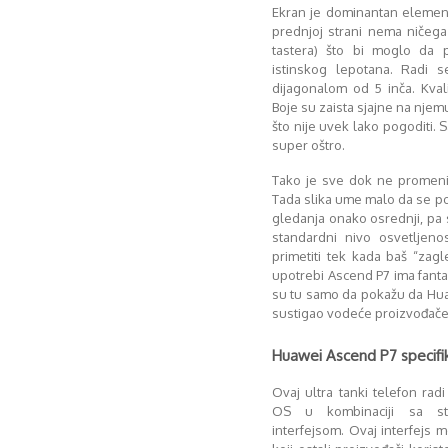
Ekran je dominantan elemen
prednjoj strani nema ničega
tastera) što bi moglo da 
istinskog lepotana. Radi 
dijagonalom od 5 inča. Kval
Boje su zaista sjajne na njemu 
što nije uvek lako pogoditi. 
super oštro.
Tako je sve dok ne promeni
Tada slika ume malo da se po
gledanja onako osrednji, pa
standardni nivo osvetljeno
primetiti tek kada baš “zag
upotrebi Ascend P7 ima fanta
su tu samo da pokažu da Hua
sustigao vodeće proizvođače, 
Huawei Ascend P7 specifik
Ovaj ultra tanki telefon radi
OS u kombinaciji sa sta
interfejsom. Ovaj interfejs m