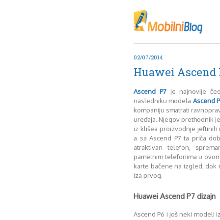
Oktob
Akt
Juli
No
02/07/2014
Mart
Huawei Ascend 
De
Sep
Ascend P7
je najnovije če
M
nasledniku modela
Ascend 
J
kompaniju smatrati ravnopra
uređaja. Njegov prethodnik j
Juni 
iz klišea proizvodnje jeftinih
a sa Ascend P7 ta priča do
atraktivan telefon, sprem
pametnim telefonima u ovom t
karte bačene na izgled, dok
iza prvog.
Huawei Ascend P7 dizajn
Ascend P6 i još neki modeli i