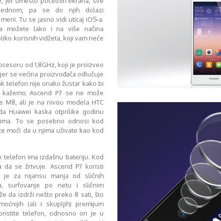
te, jer umesto početnih ekrana, sve
 jednom, pa se do njih dolazi
eni. Tu se jasno vidi uticaj iOS-a.
jsa možete lako i na više načina
oliko korisnih vidžeta, koji vam neće
ocesoru od 1,8GHz, koji je proizveo
 jer se većina proizvođača odlučuje
 telefon nije onako žustar kako bi
a kažemo, Ascend P7 se ne može
ne M8, ali je na nivou modela HTC
da Huawei kaska otprilike godinu
tima. To se posebno odnosi kod
ćete moći da u njima uživate kao kod
 telefon ima izdašnu bateriju. Kod
 da se žrtvuje. Ascend P7 koristi
a je za nijansu manja od sličnih
a, surfovanje po netu i sličnim
e da izdrži nešto preko 8 sati, što
ćnijih (ali i skupljih) premijum
oristite telefon, odnosno on je u