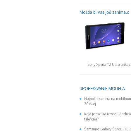
Možda bi Vas još zanimalo .
Sony Xperia T2 Ultra prikaz
UPOREĐIVANJE MODELA
Najbolja kamera na mobilnom
2015-oj
Koja je razlika između Andro
telefona?
Samsung Galaxy S6 vs HTC