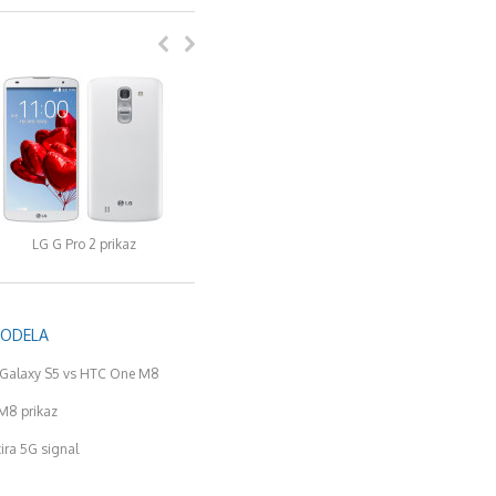
LG G Pro 2 prikaz
MODELA
Galaxy S5 vs HTC One M8
M8 prikaz
tira 5G signal