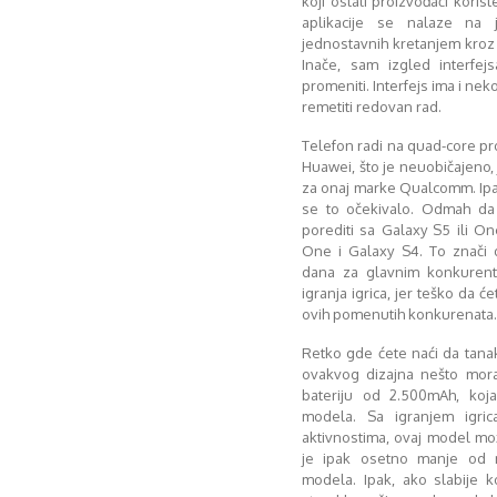
koji ostali proizvođači koris
aplikacije se nalaze na
jednostavnih kretanjem kroz m
Inače, sam izgled interfe
promeniti. Interfejs ima i nek
remetiti redovan rad.
Telefon radi na quad-core pr
Huawei, što je neuobičajeno,
za onaj marke Qualcomm. Ipak
se to očekivalo. Odmah d
porediti sa Galaxy S5 ili O
One i Galaxy S4. To znači 
dana za glavnim konkuren
igranja igrica, jer teško da 
ovih pomenutih konkurenata.
Retko gde ćete naći da tanak
ovakvog dizajna nešto mora
bateriju od 2.500mAh, koj
modela. Sa igranjem igric
aktivnostima, ovaj model mož
je ipak osetno manje od mo
modela. Ipak, ako slabije k