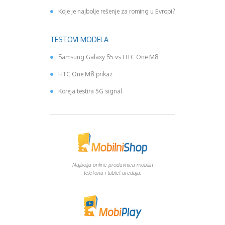
Koje je najbolje rešenje za roming u Evropi?
TESTOVI MODELA
Samsung Galaxy S5 vs HTC One M8
HTC One M8 prikaz
Koreja testira 5G signal
Najbolja online prodavnica mobilih
telefona i tablet uredaja.