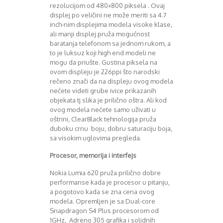
rezolucijom od 480×800 piksela . Ovaj
August 2016
displej po veličini ne može meriti sa 4.7
Septembar 2016
inch-nim displejima modela visoke klase,
Oktobar 2016
ali manji displej pruža mogućnost
Novembar 2016
baratanja telefonom sa jednom rukom, a
Decembar 2016
to je luksuz koji high end modeli ne
Januar 2017
mogu da priušte. Gustina piksela na
ovom displeju je 226ppi što narodski
Februar 2017
rečeno znači da na displeju ovog modela
Mart 2017
nećete videti grube ivice prikazanih
April 2017
objekata tj slika je prilično oštra. Ali kod
Maj 2017
ovog modela nećete samo uživati u
Juni 2017
oštrini, ClearBlack tehnologija pruža
Juli 2017
duboku crnu boju, dobru saturaciju boja,
August 2017
sa visokim uglovima pregleda.
Oktobar 2017
Procesor, memorija i interfejs
Novembar 2017
Decembar 2017
Nokia Lumia 620 pruža prilično dobre
Februar 2018
performanse kada je procesor u pitanju,
a pogotovo kada se zna cena ovog
Maj 2018
modela. Opremljen je sa Dual-core
Juni 2018
Snapdragon S4 Plus procesorom od
Juli 2018
1GHz, Adreno 305 grafika i solidnih