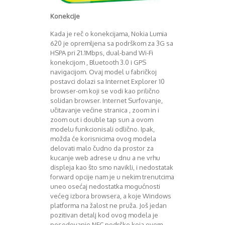
Konekcije
Kada je reč o konekcijama, Nokia Lumia
620 je opremljena sa podrškom za 3G sa
HSPA pri 21.1Mbps, dual-band Wi-Fi
konekcijom , Bluetooth 3.0 i GPS
navigacijom. Ovaj model u fabričkoj
postavci dolazi sa Internet Explorer 10
browser-om koji se vodi kao prilično
solidan browser. Internet Surfovanje,
učitavanje većine stranica , zoom in i
zoom out i double tap sun a ovom
modelu funkcionisali odlično. Ipak,
možda će korisnicima ovog modela
delovati malo čudno da prostor za
kucanje web adrese u dnu a ne vrhu
displeja kao što smo navikli, i nedostatak
forward opcije nam je u nekim trenutcima
uneo osećaj nedostatka mogućnosti
većeg izbora browsera, a koje Windows
platforma na žalost ne pruža. Još jedan
pozitivan detalj kod ovog modela je
posedovanje NFC podrške koja ovom