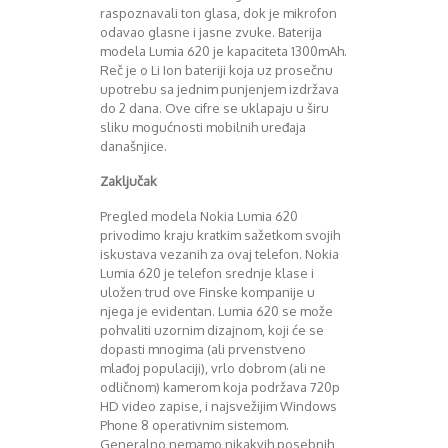
raspoznavali ton glasa, dok je mikrofon
odavao glasne i jasne zvuke. Baterija
modela Lumia 620 je kapaciteta 1300mAh.
Reč je o Li Ion bateriji koja uz prosečnu
upotrebu sa jednim punjenjem izdržava
do 2 dana. Ove cifre se uklapaju u širu
sliku mogućnosti mobilnih uređaja
današnjice.
Zaključak
Pregled modela Nokia Lumia 620
privodimo kraju kratkim sažetkom svojih
iskustava vezanih za ovaj telefon. Nokia
Lumia 620 je telefon srednje klase i
uložen trud ove Finske kompanije u
njega je evidentan. Lumia 620 se može
pohvaliti uzornim dizajnom, koji će se
dopasti mnogima (ali prvenstveno
mlađoj populaciji), vrlo dobrom (ali ne
odličnom) kamerom koja podržava 720p
HD video zapise, i najsvežijim Windows
Phone 8 operativnim sistemom.
Generalno nemamo nikakvih posebnih