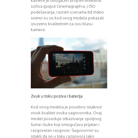
kamere je obogaćen brojnim efektima
sočiva (poput Cinemagraph-a, ) ISO
podešavanja, raznim scenama itd.Video
snimci su se kod ovog modela pokazali
izuzetno kvalitetnim za ovu klasu
kamere.
Zvuk u toku poziva i baterija
Kod ovog modela je posebno istaknut
visok kvalitet zvuka sagovornika. Ovaj
model poseduje otkazivanje spoljnog
šuma i buke koji omogućava prijatan i
razgovetan razgovor. Sagovornici su
sitakli da se u toku razgovora lako