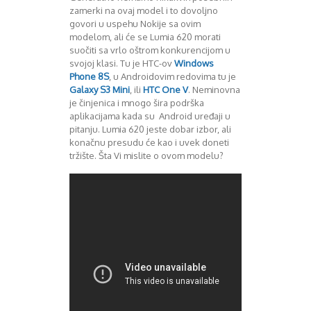
zamerki na ovaj model i to dovoljno
govori u uspehu Nokije sa ovim
modelom, ali će se Lumia 620 morati
suočiti sa vrlo oštrom konkurencijom u
svojoj klasi. Tu je HTC-ov
Windows
Phone 8S
, u Androidovim redovima tu je
Galaxy S3 Mini
, ili
HTC One V
. Neminovna
je činjenica i mnogo šira podrška
aplikacijama kada su Android uređaji u
pitanju. Lumia 620 jeste dobar izbor, ali
konačnu presudu će kao i uvek doneti
tržište. Šta Vi mislite o ovom modelu?