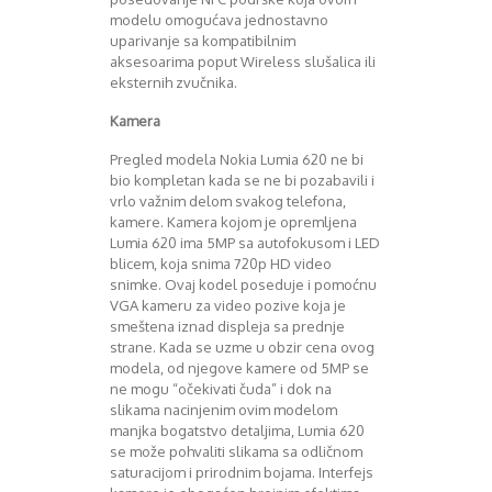
modelu omogućava jednostavno
uparivanje sa kompatibilnim
aksesoarima poput Wireless slušalica ili
eksternih zvučnika.
Kamera
Pregled modela Nokia Lumia 620 ne bi
bio kompletan kada se ne bi pozabavili i
vrlo važnim delom svakog telefona,
kamere. Kamera kojom je opremljena
Lumia 620 ima 5MP sa autofokusom i LED
blicem, koja snima 720p HD video
snimke. Ovaj kodel poseduje i pomoćnu
VGA kameru za video pozive koja je
smeštena iznad displeja sa prednje
strane. Kada se uzme u obzir cena ovog
modela, od njegove kamere od 5MP se
ne mogu “očekivati čuda” i dok na
slikama nacinjenim ovim modelom
manjka bogatstvo detaljima, Lumia 620
se može pohvaliti slikama sa odličnom
saturacijom i prirodnim bojama. Interfejs