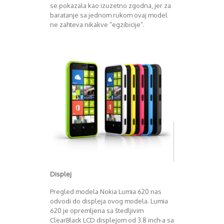
se pokazala kao izuzetno zgodna, jer za
Decembar 2014
baratanje sa jednom rukom ovaj model
Januar 2015
ne zahteva nikakve “egzibicije”.
Februar 2015
Mart 2015
April 2015
Maj 2015
Juni 2015
Juli 2015
August 2015
Septembar 2015
Oktobar 2015
Novembar 2015
Decembar 2015
Januar 2016
Februar 2016
Displej
Mart 2016
April 2016
Pregled modela Nokia Lumia 620 nas
Maj 2016
odvodi do displeja ovog modela. Lumia
Juni 2016
620 je opremljena sa štedljivim
Juli 2016
ClearBlack LCD displejom od 3.8 inch-a sa