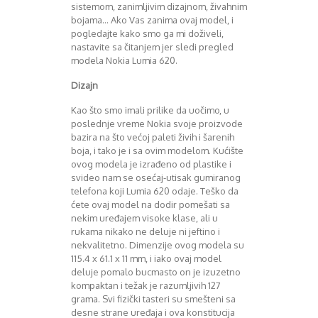
Mart 2013
Sony
sistemom, zanimljivim dizajnom, živahnim
bojama… Ako Vas zanima ovaj model, i
Testovi modela
April 2013
pogledajte kako smo ga mi doživeli,
Upoređivanje modela
Maj 2013
nastavite sa čitanjem jer sledi pregled
Windows Phone
Juni 2013
modela Nokia Lumia 620.
Zanimljivosti
Juli 2013
August 2013
Dizajn
Septembar 2013
Kao što smo imali prilike da uočimo, u
Oktobar 2013
poslednje vreme Nokia svoje proizvode
Novembar 2013
bazira na što većoj paleti živih i šarenih
Decembar 2013
boja, i tako je i sa ovim modelom. Kućište
Januar 2014
ovog modela je izrađeno od plastike i
Februar 2014
svideo nam se osećaj-utisak gumiranog
telefona koji Lumia 620 odaje. Teško da
Mart 2014
ćete ovaj model na dodir pomešati sa
April 2014
nekim uređajem visoke klase, ali u
Maj 2014
rukama nikako ne deluje ni jeftino i
Juni 2014
nekvalitetno. Dimenzije ovog modela su
Juli 2014
115.4 x 61.1 x 11 mm, i iako ovaj model
August 2014
deluje pomalo bucmasto on je izuzetno
kompaktan i težak je razumljivih 127
Septembar 2014
grama. Svi fizički tasteri su smešteni sa
Oktobar 2014
desne strane uređaja i ova konstitucija
Novembar 2014