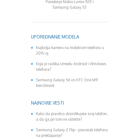
Poređenje Nokia Lumia 920 i
Nokia C3 – karakt
Samsung Galaxy S3
poslovnog tele
simboličnu 
UPOREĐIVANJE MODELA
Najbolja kamera na mobilnom telefonu u
2015-oj
Koja je razlika između Android i Windows
telefona?
Samsung Galaxy S6 vs HTC One M9
benchmark
NAJNOVIJE VESTI
Kako da pravilno dezinfikujete svoj telefon,
a da ga pri tom ne oštetite?
Samsung Galaxy Z Flip - povratak telefona
na preklapanje?