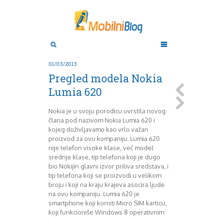
Aktuelno
Oktobar 2011
Novembar 2011
Android
Aplikacije
Decembar 2011
01/03/2013
Januar 2012
Apple
Pregled modela Nokia
BlackBerry
Februar 2012
Lumia 620
Mart 2012
Google
April 2012
HTC
Nokia je u svoju porodicu uvrstila novog
Maj 2012
Huawei
člana pod nazivom Nokia Lumia 620 i
Juni 2012
Igrice
kojeg doživljavamo kao vrlo važan
Juli 2012
iOS
proizvod za ovu kompaniju. Lumia 620
August 2012
Lenovo
nije telefon visoke klase, već model
Septembar 2012
LG
srednje klase, tip telefona koji je dugo
bio Nokijin glavni izvor priliva sredstava, i
Motorola
Oktobar 2012
tip telefona koji se proizvodi u velikom
Novembar 2012
Nokia
broju i koji na kraju krajeva asocira ljude
Pitamo stručnjake
Decembar 2012
na ovu kompaniju. Lumia 620 je
Prikaz modela
Januar 2013
smartphone koji koristi Micro SIM karticu,
Samsung
Februar 2013
koji funkcioniše Windows 8 operativnim