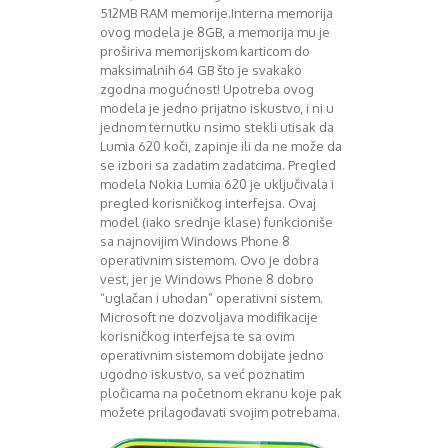
August 2018
512MB RAM memorije.Interna memorija
Oktobar 2018
ovog modela je 8GB, a memorija mu je
Novembar 2018
proširiva memorijskom karticom do
maksimalnih 64 GB što je svakako
Decembar 2018
zgodna mogućnost! Upotreba ovog
Februar 2019
modela je jedno prijatno iskustvo, i ni u
Juni 2019
jednom ternutku nsimo stekli utisak da
Juli 2019
Lumia 620 koči, zapinje ili da ne može da
August 2019
se izbori sa zadatim zadatcima. Pregled
Februar 2020
modela Nokia Lumia 620 je uključivala i
April 2020
pregled korisničkog interfejsa. Ovaj
model (iako srednje klase) funkcioniše
sa najnovijim Windows Phone 8
operativnim sistemom. Ovo je dobra
vest, jer je Windows Phone 8 dobro
“uglačan i uhodan” operativni sistem.
Microsoft ne dozvoljava modifikacije
korisničkog interfejsa te sa ovim
operativnim sistemom dobijate jedno
ugodno iskustvo, sa već poznatim
pločicama na početnom ekranu koje pak
možete prilagođavati svojim potrebama.