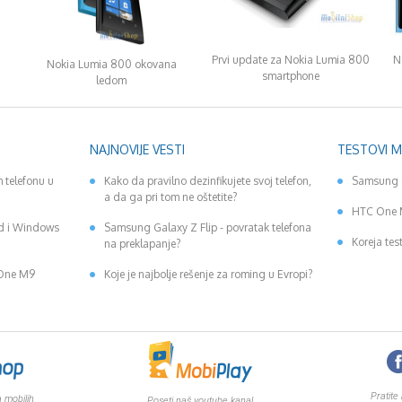
Prvi update za Nokia Lumia 800
N
Nokia Lumia 800 okovana
smartphone
ledom
NAJNOVIJE VESTI
TESTOVI 
 telefonu u
Kako da pravilno dezinfikujete svoj telefon,
Samsung 
a da ga pri tom ne oštetite?
HTC One 
id i Windows
Samsung Galaxy Z Flip - povratak telefona
Koreja tes
na preklapanje?
 One M9
Koje je najbolje rešenje za roming u Evropi?
Pratite
 mobilih
Poseti naš youtube kanal