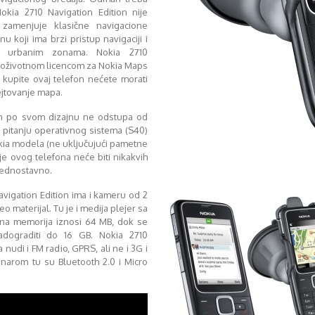
okia 2710 Navigation Edition nije
 zamenjuje klasične navigacione
u koji ima brzi pristup navigaciji i
u urbanim zonama. Nokia 2710
 doživotnom licencom za Nokia Maps
 kupite ovaj telefon nećete morati
ejtovanje mapa.
ion po svom dizajnu ne odstupa od
 pitanju operativnog sistema (S40)
kia modela (ne uključujući pametne
je ovog telefona neće biti nikakvih
 jednostavno.
avigation Edition ima i kameru od 2
o materijal. Tu je i medija plejer sa
erna memorija iznosi 64 MB, dok se
dograditi do 16 GB. Nokia 2710
 nudi i FM radio, GPRS, ali ne i 3G i
unarom tu su Bluetooth 2.0 i Micro