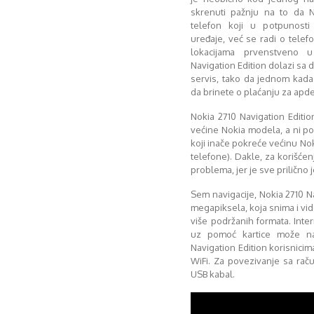
skrenuti pažnju na to da N
telefon koji u potpunosti
uređaje, već se radi o telefon
lokacijama prvenstveno 
Navigation Edition dolazi sa
servis, tako da jednom kada
da brinete o plaćanju za apd
Nokia 2710 Navigation Edit
većine Nokia modela, a ni po
koji inače pokreće većinu No
telefone). Dakle, za korišćen
problema, jer je sve prilično
Sem navigacije, Nokia 2710 N
megapiksela, koja snima i vide
više podržanih formata. Int
uz pomoć kartice može na
Navigation Edition korisnicima
WiFi. Za povezivanje sa rač
USB kabal.