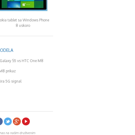
okia tablet sa Windows Phone
8 uskoro
MODELA
Galaxy S5 vs HTC One M8
M8 prikaz
tira 5G signal
 nas na našim društvenim