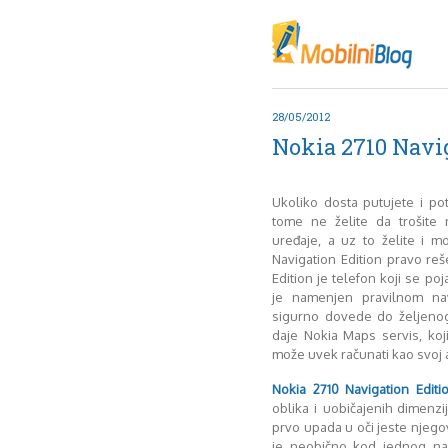
Oktob
Akt
Juli
No
28/05/2012
Mart
Nokia 2710 Navi
De
Sep
M
Ukoliko dosta putujete i p
J
tome ne želite da trošite
uređaje, a uz to želite i m
Juni 
Navigation Edition pravo reš
Edition je telefon koji se po
je namenjen pravilnom n
sigurno dovede do željeno
daje Nokia Maps servis, koj
može uvek računati kao svoj 
Nokia 2710 Navigation Editi
oblika i uobičajenih dimenzij
prvo upada u oči jeste njegov 
je neobično kod jednog na