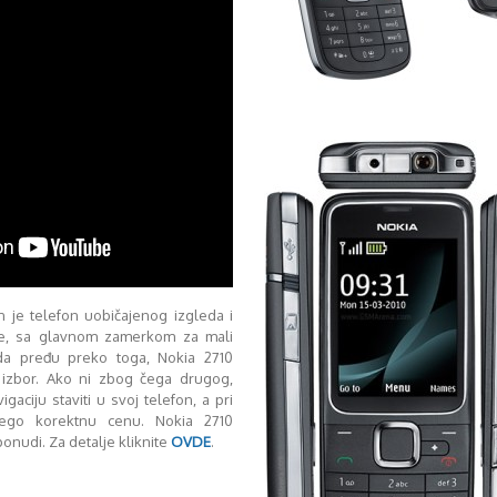
n je telefon uobičajenog izgleda i
je, sa glavnom zamerkom za mali
a pređu preko toga, Nokia 2710
r izbor. Ako ni zbog čega drugog,
aciju staviti u svoj telefon, a pri
nego korektnu cenu. Nokia 2710
ponudi. Za detalje kliknite
OVDE
.