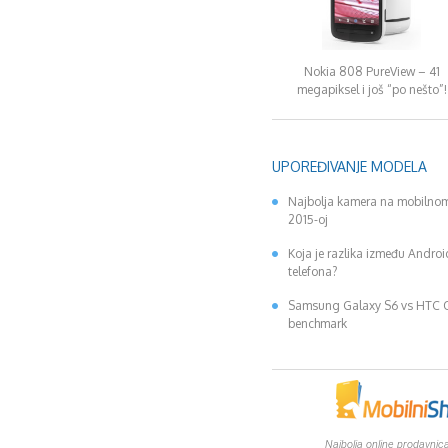
Nokia 808 PureView – 41
megapiksel i još “po nešto”!
UPOREĐIVANJE MODELA
Najbolja kamera na mobilnom
2015-oj
Koja je razlika između Andro
telefona?
Samsung Galaxy S6 vs HTC
benchmark
Najbolja online prodavnica