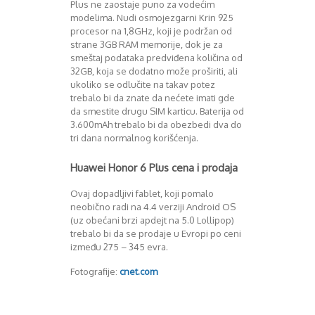
August 2018
Plus ne zaostaje puno za vodećim
modelima. Nudi osmojezgarni Krin 925
Oktobar 2018
procesor na 1,8GHz, koji je podržan od
Novembar 2018
strane 3GB RAM memorije, dok je za
Decembar 2018
smeštaj podataka predviđena količina od
Februar 2019
32GB, koja se dodatno može proširiti, ali
Juni 2019
ukoliko se odlučite na takav potez
Juli 2019
trebalo bi da znate da nećete imati gde
da smestite drugu SIM karticu. Baterija od
August 2019
3.600mAh trebalo bi da obezbedi dva do
Februar 2020
tri dana normalnog korišćenja.
April 2020
Huawei Honor 6 Plus cena i prodaja
Ovaj dopadljivi fablet, koji pomalo
neobično radi na 4.4 verziji Android OS
(uz obećani brzi apdejt na 5.0 Lollipop)
trebalo bi da se prodaje u Evropi po ceni
između 275 – 345 evra.
Fotografije:
cnet.com