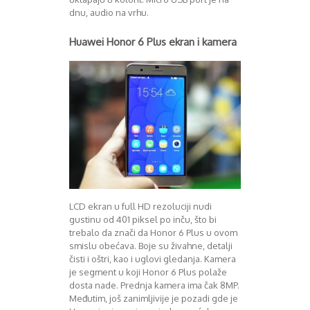
dnu, audio na vrhu.
Decembar 2014
Januar 2015
Huawei Honor 6 Plus ekran i kamera
Februar 2015
Mart 2015
April 2015
Maj 2015
Juni 2015
Juli 2015
August 2015
Septembar 2015
Oktobar 2015
Novembar 2015
Decembar 2015
LCD ekran u full HD rezoluciji nudi
Januar 2016
gustinu od 401 piksel po inču, što bi
Februar 2016
trebalo da znači da Honor 6 Plus u ovom
Mart 2016
smislu obećava. Boje su živahne, detalji
April 2016
čisti i oštri, kao i uglovi gledanja. Kamera
je segment u koji Honor 6 Plus polaže
Maj 2016
dosta nade. Prednja kamera ima čak 8MP.
Juni 2016
Međutim, još zanimljivije je pozadi gde je
Juli 2016