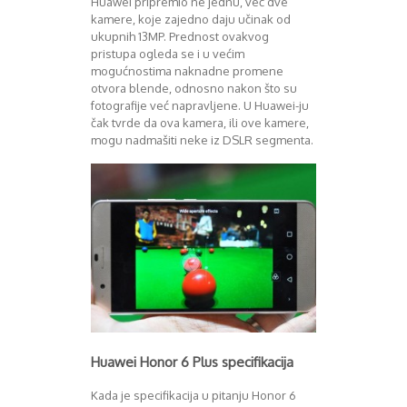
Huawei pripremio ne jednu, već dve
August 2016
kamere, koje zajedno daju učinak od
Septembar 2016
ukupnih 13MP. Prednost ovakvog
Oktobar 2016
pristupa ogleda se i u većim
Novembar 2016
mogućnostima naknadne promene
otvora blende, odnosno nakon što su
Decembar 2016
fotografije već napravljene. U Huawei-ju
Januar 2017
čak tvrde da ova kamera, ili ove kamere,
Februar 2017
mogu nadmašiti neke iz DSLR segmenta.
Mart 2017
April 2017
Maj 2017
Juni 2017
Juli 2017
August 2017
Oktobar 2017
Novembar 2017
Decembar 2017
Februar 2018
Maj 2018
Huawei Honor 6 Plus specifikacija
Juni 2018
Juli 2018
Kada je specifikacija u pitanju Honor 6