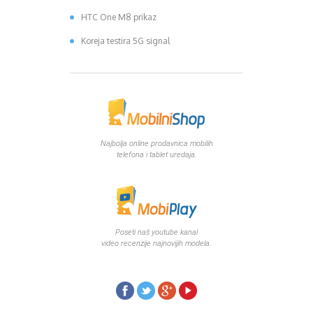
HTC One M8 prikaz
Koreja testira 5G signal
Najbolja online prodavnica mobilih
telefona i tablet uredaja.
Poseti naš youtube kanal
video recenzije najnovijih modela.