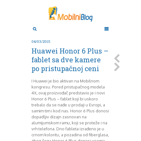
Aktuelno
Oktobar 2011
Novembar 2011
Android
Aplikacije
Decembar 2011
04/03/2015
Januar 2012
Apple
Huawei Honor 6 Plus –
BlackBerry
Februar 2012
fablet sa dve kamere
Mart 2012
Google
po pristupačnoj ceni
April 2012
HTC
Maj 2012
Huawei
Juni 2012
Igrice
I Huawei je bio aktivan na Mobilnom
kongresu. Pored pristupačnog modela
Juli 2012
iOS
4X, ovaj proizvođač predstavio je i novi
August 2012
Lenovo
Honor 6 Plus – fablet koji bi uskoro
Septembar 2012
LG
trebalo da se nađe u prodaji u Evropi, a
Motorola
Oktobar 2012
samim tim i kod nas. Honor 6 Plus donosi
Novembar 2012
Nokia
dopadljiv dizajn zasnovan na
Pitamo stručnjake
Decembar 2012
alumijumskom ramu, koji se proteže i na
vrh telefona. Dno fableta izrađeno je u
Prikaz modela
Januar 2013
crnom koloritu, a pozadina od fiberglasa,
Samsung
Februar 2013
zbog čega Honor 6 Plus donosi veoma