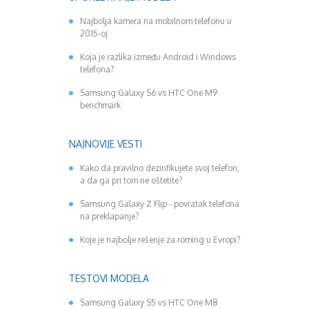
Najbolja kamera na mobilnom telefonu u
2015-oj
Koja je razlika između Android i Windows
telefona?
Samsung Galaxy S6 vs HTC One M9
benchmark
NAJNOVIJE VESTI
Kako da pravilno dezinfikujete svoj telefon,
a da ga pri tom ne oštetite?
Samsung Galaxy Z Flip - povratak telefona
na preklapanje?
Koje je najbolje rešenje za roming u Evropi?
TESTOVI MODELA
Samsung Galaxy S5 vs HTC One M8