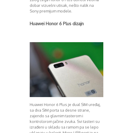
Mart 2013
Sony
dobar vizuelni utisak, nešto nalik na
Testovi modela
April 2013
Sony premijum modele.
Upoređivanje modela
Maj 2013
Windows Phone
Juni 2013
Huawei Honor 6 Plus dizajn
Zanimljivosti
Juli 2013
August 2013
Septembar 2013
Oktobar 2013
Novembar 2013
Decembar 2013
Januar 2014
Februar 2014
Mart 2014
April 2014
Maj 2014
Juni 2014
Huawei Honor 6 Plus je dual SIM uređaj,
Juli 2014
sa dva SIM porta sa desne strane,
August 2014
zajendo sa glavnim tasterom i
Septembar 2014
kontrolorom jačine zvuka. Svi tasteri su
Oktobar 2014
izrađeni u skladu sa ramom pa se lepo
Novembar 2014
uklapaju u kolorit. Micro USB port je na