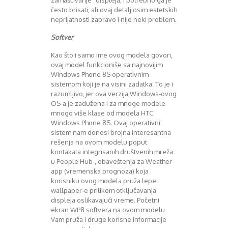
zamašćivanje” displeja, i potrebno ga je
August 2018
često brisati, ali ovaj detalj osim estetskih
Oktobar 2018
neprijatnosti zapravo i nije neki problem.
Novembar 2018
Decembar 2018
Softver
Februar 2019
Kao što i samo ime ovog modela govori,
Juni 2019
ovaj model funkcioniše sa najnovijim
Juli 2019
Windows Phone 8S operativnim
August 2019
sistemom koji je na visini zadatka. To je i
Februar 2020
razumljivo, jer ova verzija Windows-ovog
April 2020
OS-a je zadužena i za mnoge modele
mnogo više klase od modela HTC
Windows Phone 8S. Ovaj operativni
sistem nam donosi brojna interesantna
rešenja na ovom modelu poput
kontakata integrisanih društvenih mreža
u People Hub-, obaveštenja za Weather
app (vremenska prognoza) koja
korisniku ovog modela pruža lepe
wallpaper-e prilikom otključavanja
displeja oslikavajući vreme. Početni
ekran WP8 softvera na ovom modelu
Vam pruža i druge korisne informacije