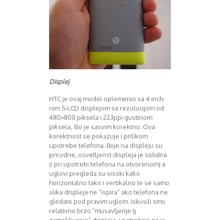
August 2016
Septembar 2016
Oktobar 2016
Novembar 2016
Decembar 2016
Januar 2017
Februar 2017
Displej
Mart 2017
April 2017
HTC je ovaj model oplemenio sa 4 inch-
Maj 2017
nim S-LCD displejom sa rezolucijom od
Juni 2017
480×800 piksela i 223ppi gustinom
Juli 2017
piksela, što je sasvim korektno. Ova
August 2017
korektnost se pokazuje i prilikom
upotrebe telefona. Boje na displeju su
Oktobar 2017
prirodne, osvetljenst displeja je solidna
Novembar 2017
(i pri upotrebi telefona na otvorenom) a
Decembar 2017
uglovi pregleda su visoki kako
Februar 2018
horizontalno tako i vertikalno te se samo
Maj 2018
slika displeja ne “ispira” ako telefona ne
Juni 2018
gledate pod pravim uglom. Iskusili smo
relativno brzo “musavljenje tj
Juli 2018