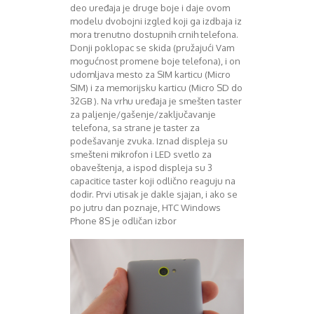
deo uređaja je druge boje i daje ovom
Decembar 2014
modelu dvobojni izgled koji ga izdbaja iz
Januar 2015
mora trenutno dostupnih crnih telefona.
Februar 2015
Donji poklopac se skida (pružajući Vam
Mart 2015
mogućnost promene boje telefona), i on
udomljava mesto za SIM karticu (Micro
April 2015
SIM) i za memorijsku karticu (Micro SD do
Maj 2015
32GB ). Na vrhu uređaja je smešten taster
Juni 2015
za paljenje/gašenje/zaključavanje
Juli 2015
telefona, sa strane je taster za
August 2015
podešavanje zvuka. Iznad displeja su
Septembar 2015
smešteni mikrofon i LED svetlo za
obaveštenja, a ispod displeja su 3
Oktobar 2015
capacitice taster koji odlično reaguju na
Novembar 2015
dodir. Prvi utisak je dakle sjajan, i ako se
Decembar 2015
po jutru dan poznaje, HTC Windows
Januar 2016
Phone 8S je odličan izbor
Februar 2016
Mart 2016
April 2016
Maj 2016
Juni 2016
Juli 2016