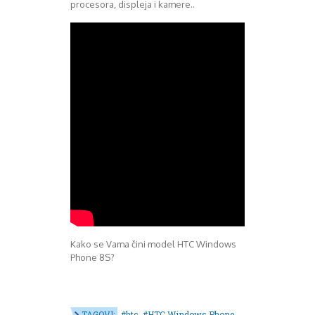
procesora, displeja i kamere..
Kako se Vama čini model HTC Windows
Phone 8S?
TAGOVI:
htc
HTC Windows Phone