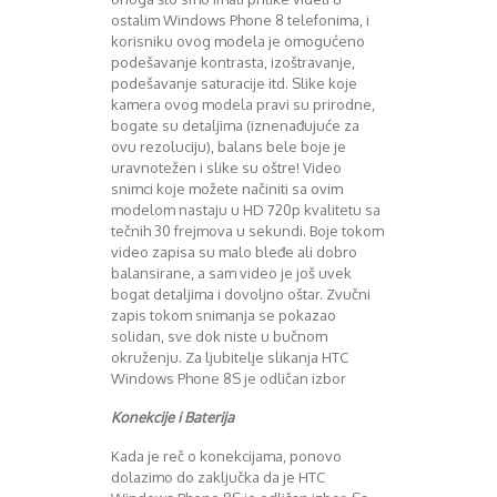
ostalim Windows Phone 8 telefonima, i
korisniku ovog modela je omogućeno
podešavanje kontrasta, izoštravanje,
podešavanje saturacije itd. Slike koje
kamera ovog modela pravi su prirodne,
bogate su detaljima (iznenađujuće za
ovu rezoluciju), balans bele boje je
uravnotežen i slike su oštre! Video
snimci koje možete načiniti sa ovim
modelom nastaju u HD 720p kvalitetu sa
tečnih 30 frejmova u sekundi. Boje tokom
video zapisa su malo bleđe ali dobro
balansirane, a sam video je još uvek
bogat detaljima i dovoljno oštar. Zvučni
zapis tokom snimanja se pokazao
solidan, sve dok niste u bučnom
okruženju. Za ljubitelje slikanja HTC
Windows Phone 8S je odličan izbor
Konekcije i Baterija
Kada je reč o konekcijama, ponovo
dolazimo do zaključka da je HTC