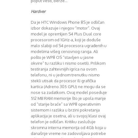
poput vesti, berze…
Hardver
Da je HTC Windows Phone 8S je odličan
izbor dokazuje i njegov “motor”. Ovaj
model je opremljen S4 Plus Dual core
procesorom od 1GHz-a, koji je doduše
malo slabiji od S4 procesora ugrađenih u
modelima višeg cenovnog ranga. Ali
pošto je WP8 OS “stavljen u jasne
okvire” tu razliku i nismo osetili. Prilikom
testiranja zahtevnijih igrica na ovom
telefonu, ni u jednom trenutku nismo
stekli utisak da procesor ili grafička
kartica (Adreno 305 GPU) ne mogu da se
nose sa zadatkom. Ovaj model poseduje
512 MB RAM memorije što je upola manje
od “starije braće” sa WP8 operativnim
sistemom i razlika u brzini pokretanja
aplikacija je osetna, ali u svojoj klasi ovaj
telefon je odličan. Kritiku zaslužuje
skromna interna memorija od 4Gb koja u
današnje vreme ne zadovoljava potrebe