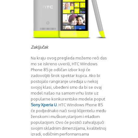
Zaključak
Na kraju ovog pregleda možemo reći das
mo se iskreno uverili, HTC Windows
Phone 8S je odličan izbor koji će
zadovoljiti širok spektar kupca. Ako bi
postojalo rangiranje uređaja u nekoj
svojoj klasi, ubeđeni smo da bi se ovaj
model našao na samom vrhu liste uz
popularne konkurentske modele poput
Sony Xperia U
. HTC Windows Phone 8S
će podjednako naći svoji klijentelu među
ženskom i muškom,starijom i mlađom
populacijom. Ovo će postići zahvaljujući
svojim skladnim dimenzijama, kvalitetnoj
izradi, odličnim performansama