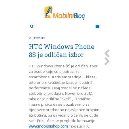
Aktuelno
Oktobar 2011
Novembar 2011
Android
Aplikacije
Decembar 2011
20/12/2012
Januar 2012
Apple
HTC Windows Phone
BlackBerry
Februar 2012
8S je odličan izbor
Mart 2012
Google
April 2012
HTC
HTC Windows Phone 8S je odličan izbor
Maj 2012
Huawei
za osobe koje su u potrazi za
Juni 2012
Igrice
smartphone uređajem srednje + klase,
Juli 2012
iOS
telefonom kvalitetne izrade i solidnih
August 2012
Lenovo
performansi. Ovaj model se našao u
Septembar 2012
LG
slobodnoj prodaju u Novembru 2012,
tako da je prilično “svež” , i konačno
Motorola
Oktobar 2012
imamo priliku da se pozabavimo sa
Novembar 2012
Nokia
njegovim prethodno najavljenim brojnim
Pitamo stručnjake
Decembar 2012
atributima, pa da vidimo o čemu se ovde
Prikaz modela
Januar 2013
radi. Priključite se pregledu kompanije
Samsung
Februar 2013
www.mobilnishop.com
modela HTC