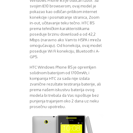
Windows Phone 8S je odličan izbor. Sa
svojim IE10 browserom, ovaj model je
pokazao kao odličan prilikom internet
konekcije i posmatranje stranica, Zoom
in-out, učitavanje teku tečno. HTC 8S
prema tehničkim karakteristikama
poseduje brzinu download-a od 42,2
Mbps (naravno ako Vam to HSPA i mreža
omogućavaju). Od konekcija, ovaj model
poseduje Wi Fi konekciju, Bluetooth i A-
GPS.
HTC Windows Phone 8S je opremljen
solidnom baterijom od 1700mAh, i
kompanija HTC za sada nije izdala
zvanične rezultate testiranja baterije, ali
prema našem iskustvu baterija ovog
modela bi trebala da Vas ispoštuje bez
punjenja trajanjem oko 2 dana uz neku
prosečnu upotrebu.