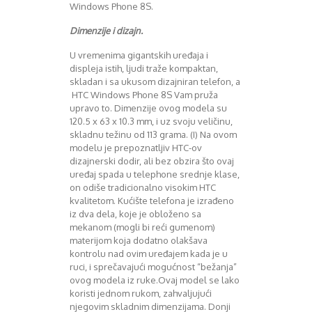
Mart 2013
Sony
Windows Phone 8S.
Testovi modela
April 2013
Dimenzije i dizajn.
Upoređivanje modela
Maj 2013
Windows Phone
Juni 2013
U vremenima gigantskih uređaja i
Zanimljivosti
Juli 2013
displeja istih, ljudi traže kompaktan,
August 2013
skladan i sa ukusom dizajniran telefon, a
HTC Windows Phone 8S Vam pruža
Septembar 2013
upravo to. Dimenzije ovog modela su
Oktobar 2013
120.5 x 63 x 10.3 mm, i uz svoju veličinu,
Novembar 2013
skladnu težinu od 113 grama. (I) Na ovom
Decembar 2013
modelu je prepoznatljiv HTC-ov
Januar 2014
dizajnerski dodir, ali bez obzira što ovaj
Februar 2014
uređaj spada u telephone srednje klase,
on odiše tradicionalno visokim HTC
Mart 2014
kvalitetom. Kućište telefona je izrađeno
April 2014
iz dva dela, koje je obloženo sa
Maj 2014
mekanom (mogli bi reći gumenom)
Juni 2014
materijom koja dodatno olakšava
Juli 2014
kontrolu nad ovim uređajem kada je u
August 2014
ruci, i sprečavajući mogućnost “bežanja”
ovog modela iz ruke.Ovaj model se lako
Septembar 2014
koristi jednom rukom, zahvaljujući
Oktobar 2014
njegovim skladnim dimenzijama. Donji
Novembar 2014