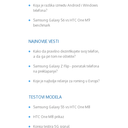
Koja je razlika između Android i Windows
telefona?
Samsung Galaxy S6 vs HTC One M9
benchmark
NAJNOVIJE VESTI
Kako da pravilno dezinfikujete svoj telefon,
a da ga pri tom ne oštetite?
Samsung Galaxy Z Flip - povratak telefona
na preklapanje?
Koje je najbolje rešenje za roming u Evropi?
TESTOVI MODELA
Samsung Galaxy S5 vs HTC One M8
HTC One M8 prikaz
Koreja testira 5G signal