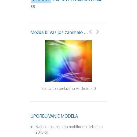
8S
Možda bi Vas još zanimalo ...
HTC U11 – novi član
Sensation prelazi na Android 4.0
pametnim tele
UPOREĐIVANJE MODELA
Najbolja kamera na mobilnom telefonu u
2015-oj