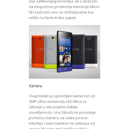
iole zahtevnijeg korisnika, ali s obzirom
na mogućnost proširenja memorije Micro
SD karticom, ovo ne doživljavamo kao
nešto na čemu treba zapeti.
Kamera
Ovaj model je opremljen kamerom od
5MP uživa asistenciju LED Blica za
slikanje u situacijama slabije
osvetljenosti, i (na žalost) ne poseduje
pomoćnu kameru za video pozive.
Interfejs i meni kamere ne odstupa od
onoga što smo imali prilike videti u