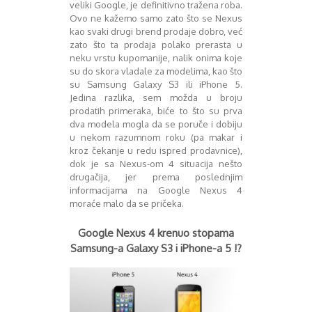
Mart 2013
Sony
veliki Google, je definitivno tražena roba.
Ovo ne kažemo samo zato što se Nexus
Testovi modela
April 2013
kao svaki drugi brend prodaje dobro, već
Upoređivanje modela
Maj 2013
zato što ta prodaja polako prerasta u
Windows Phone
Juni 2013
neku vrstu kupomanije, nalik onima koje
Zanimljivosti
Juli 2013
su do skora vladale za modelima, kao što
August 2013
su Samsung Galaxy S3 ili iPhone 5.
Septembar 2013
Jedina razlika, sem možda u broju
prodatih primeraka, biće to što su prva
Oktobar 2013
dva modela mogla da se poruče i dobiju
Novembar 2013
u nekom razumnom roku (pa makar i
Decembar 2013
kroz čekanje u redu ispred prodavnice),
Januar 2014
dok je sa Nexus-om 4 situacija nešto
Februar 2014
drugačija, jer prema poslednjim
Mart 2014
informacijama na Google Nexus 4
moraće malo da se pričeka.
April 2014
Maj 2014
Google Nexus 4 krenuo stopama
Juni 2014
Samsung-a Galaxy S3 i iPhone-a 5 !?
Juli 2014
August 2014
Septembar 2014
Oktobar 2014
Novembar 2014