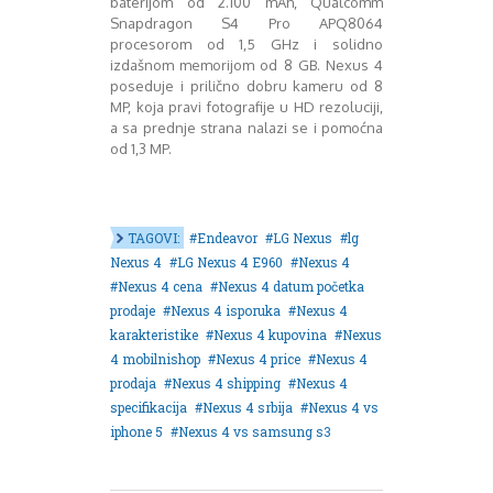
baterijom od 2.100 mAh, Qualcomm
August 2018
Snapdragon S4 Pro APQ8064
Oktobar 2018
procesorom od 1,5 GHz i solidno
Novembar 2018
izdašnom memorijom od 8 GB. Nexus 4
Decembar 2018
poseduje i prilično dobru kameru od 8
Februar 2019
MP, koja pravi fotografije u HD rezoluciji,
Juni 2019
a sa prednje strana nalazi se i pomoćna
od 1,3 MP.
Juli 2019
August 2019
Februar 2020
April 2020
TAGOVI:
Endeavor
LG Nexus
lg
Nexus 4
LG Nexus 4 E960
Nexus 4
Nexus 4 cena
Nexus 4 datum početka
prodaje
Nexus 4 isporuka
Nexus 4
karakteristike
Nexus 4 kupovina
Nexus
4 mobilnishop
Nexus 4 price
Nexus 4
prodaja
Nexus 4 shipping
Nexus 4
specifikacija
Nexus 4 srbija
Nexus 4 vs
iphone 5
Nexus 4 vs samsung s3