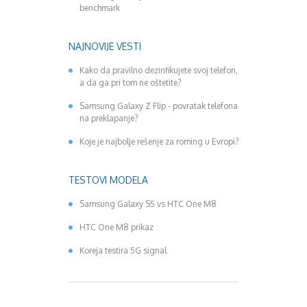
benchmark
NAJNOVIJE VESTI
Kako da pravilno dezinfikujete svoj telefon,
a da ga pri tom ne oštetite?
Samsung Galaxy Z Flip - povratak telefona
na preklapanje?
Koje je najbolje rešenje za roming u Evropi?
TESTOVI MODELA
Samsung Galaxy S5 vs HTC One M8
HTC One M8 prikaz
Koreja testira 5G signal