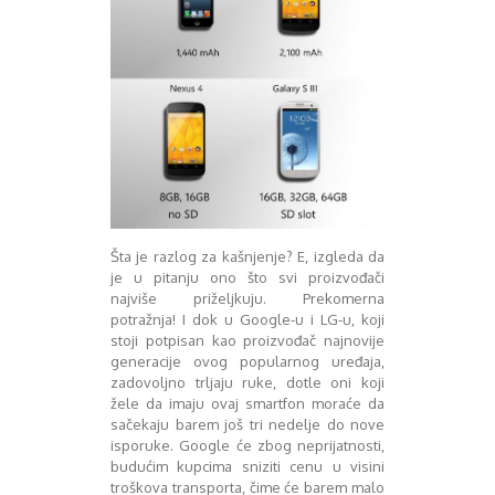
Decembar 2014
Januar 2015
Februar 2015
Mart 2015
April 2015
Maj 2015
Juni 2015
Juli 2015
August 2015
Septembar 2015
Šta je razlog za kašnjenje? E, izgleda da
Oktobar 2015
je u pitanju ono što svi proizvođači
Novembar 2015
najviše priželjkuju. Prekomerna
Decembar 2015
potražnja! I dok u Google-u i LG-u, koji
Januar 2016
stoji potpisan kao proizvođač najnovije
generacije ovog popularnog uređaja,
Februar 2016
zadovoljno trljaju ruke, dotle oni koji
Mart 2016
žele da imaju ovaj smartfon moraće da
April 2016
sačekaju barem još tri nedelje do nove
Maj 2016
isporuke. Google će zbog neprijatnosti,
Juni 2016
budućim kupcima sniziti cenu u visini
Juli 2016
troškova transporta, čime će barem malo