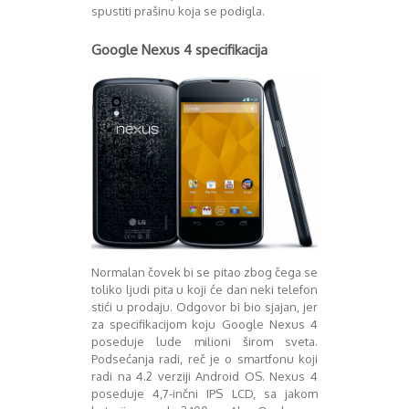
August 2016
spustiti prašinu koja se podigla.
Septembar 2016
Google Nexus 4 specifikacija
Oktobar 2016
Novembar 2016
Decembar 2016
Januar 2017
Februar 2017
Mart 2017
April 2017
Maj 2017
Juni 2017
Juli 2017
August 2017
Oktobar 2017
Normalan čovek bi se pitao zbog čega se
toliko ljudi pita u koji će dan neki telefon
Novembar 2017
stići u prodaju. Odgovor bi bio sjajan, jer
Decembar 2017
za specifikacijom koju Google Nexus 4
Februar 2018
poseduje lude milioni širom sveta.
Maj 2018
Podsećanja radi, reč je o smartfonu koji
Juni 2018
radi na 4.2 verziji Android OS. Nexus 4
Juli 2018
poseduje 4,7-inčni IPS LCD, sa jakom