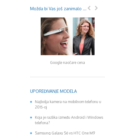
Možda bi Vas još zanimalo ...
Google naočare cena
Google priprema
UPOREĐIVANJE MODELA
Najbolja kamera na mobilnom telefonu u
2015-oj
Koja je razlika između Android i Windows
telefona?
Samsung Galaxy S6 vs HTC One M9