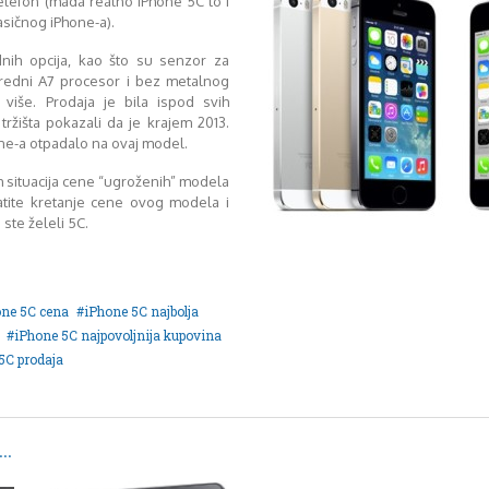
telefon (mada realno iPhone 5C to i
lasičnog iPhone-a).
nih opcija, kao što su senzor za
apredni A7 procesor i bez metalnog
 više. Prodaja je bila ispod svih
tržišta pokazali da je krajem 2013.
ne-a otpadalo na ovaj model.
 situacija cene “ugroženih” modela
atite kretanje cene ovog modela i
ste želeli 5C.
one 5C cena
iPhone 5C najbolja
iPhone 5C najpovoljnija kupovina
5C prodaja
..