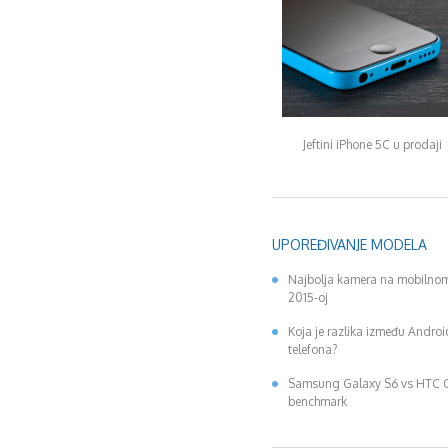
Jeftini iPhone 5C u prodaji
UPOREĐIVANJE MODELA
Najbolja kamera na mobilnom
2015-oj
Koja je razlika između Andro
telefona?
Samsung Galaxy S6 vs HTC
benchmark