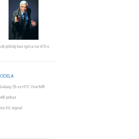
oli pištolj kao igrica na iOS-u
MODELA
Galaxy S5 vs HTC One M8
M8 prikaz
tira 5G signal