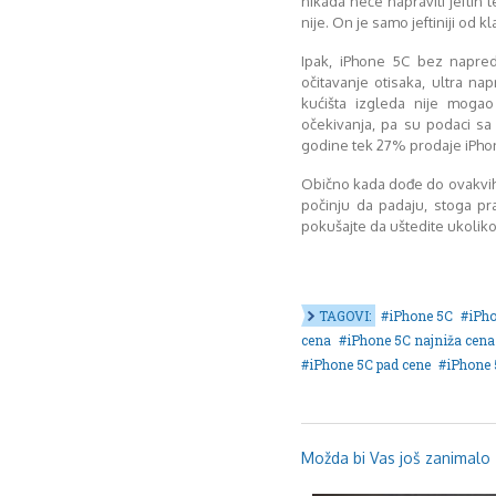
nikada neće napraviti jeftin 
nije. On je samo jeftiniji od k
Ipak, iPhone 5C bez napred
očitavanje otisaka, ultra n
kućišta izgleda nije mogao
očekivanja, pa su podaci sa 
godine tek 27% prodaje iPho
Obično kada dođe do ovakvih
počinju da padaju, stoga pr
pokušajte da uštedite ukoliko 
TAGOVI:
iPhone 5C
iPh
cena
iPhone 5C najniža cena
iPhone 5C pad cene
iPhone 
Možda bi Vas još zanimalo .