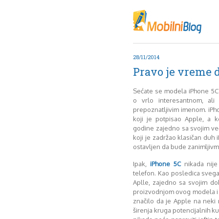
Oktob
Akt
Juli
No
28/11/2014
Mart
Pravo je vreme 
De
Sep
Sećate se modela iPhone 5C?
M
o vrlo interesantnom, al
J
prepoznatljivim imenom. iPho
koji je potpisao Apple, a 
Juni 
godine zajedno sa svojim v
koji je zadržao klasičan duh 
ostavljen da bude zanimljivm
Ipak,
iPhone 5C
nikada nije
telefon. Kao posledica svega
Aplle, zajedno sa svojim do
proizvodnjom ovog modela i 
značilo da je Apple na neki
širenja kruga potencijalnih ku