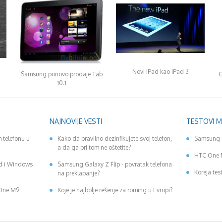
Novi iPad kao iPad 3
Samsung ponovo prodaje Tab
G
10.1
NAJNOVIJE VESTI
TESTOVI 
 telefonu u
Kako da pravilno dezinfikujete svoj telefon,
Samsung 
a da ga pri tom ne oštetite?
HTC One 
id i Windows
Samsung Galaxy Z Flip - povratak telefona
Koreja tes
na preklapanje?
 One M9
Koje je najbolje rešenje za roming u Evropi?