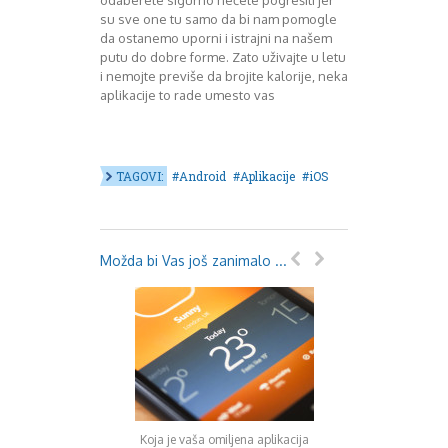
su sve one tu samo da bi nam pomogle
da ostanemo uporni i istrajni na našem
putu do dobre forme. Zato uživajte u letu
i nemojte previše da brojite kalorije, neka
aplikacije to rade umesto vas
TAGOVI:
Android
Aplikacije
iOS
Možda bi Vas još zanimalo ...
Koja je vaša omiljena aplikacija
Top aplikacije za pr