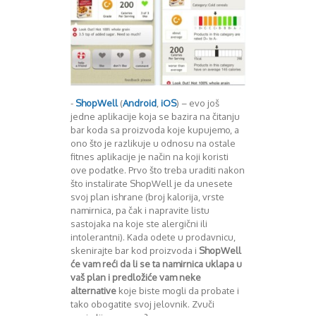
-
ShopWell
(
Android
,
iOS
) – evo još
jedne aplikacije koja se bazira na čitanju
bar koda sa proizvoda koje kupujemo, a
ono što je razlikuje u odnosu na ostale
fitnes aplikacije je način na koji koristi
ove podatke. Prvo što treba uraditi nakon
što instalirate ShopWell je da unesete
svoj plan ishrane (broj kalorija, vrste
namirnica, pa čak i napravite listu
sastojaka na koje ste alergični ili
intolerantni). Kada odete u prodavnicu,
skenirajte bar kod proizvoda i
ShopWell
će vam reći da li se ta namirnica uklapa u
vaš plan i predložiće vam neke
alternative
koje biste mogli da probate i
tako obogatite svoj jelovnik. Zvuči