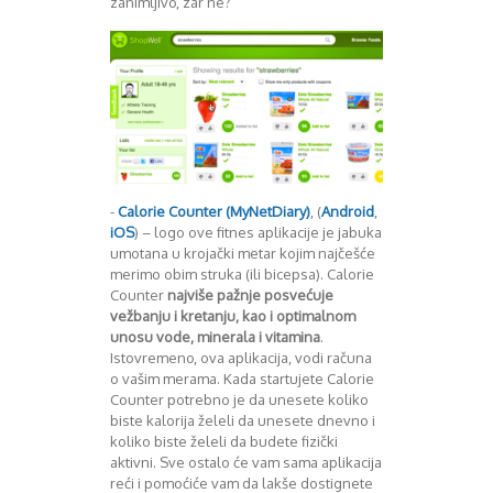
zanimljivo, zar ne?
-
Calorie Counter (MyNetDiary)
, (
Android
,
iOS
) – logo ove fitnes aplikacije je jabuka
umotana u krojački metar kojim najčešće
merimo obim struka (ili bicepsa). Calorie
Counter
najviše pažnje posvećuje
vežbanju i kretanju, kao i optimalnom
unosu vode, minerala i vitamina
.
Istovremeno, ova aplikacija, vodi računa
o vašim merama. Kada startujete Calorie
Counter potrebno je da unesete koliko
biste kalorija želeli da unesete dnevno i
koliko biste želeli da budete fizički
aktivni. Sve ostalo će vam sama aplikacija
reći i pomoćiće vam da lakše dostignete