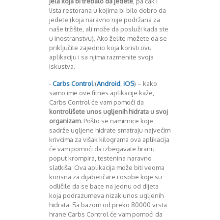
jela koja bi trebalo da jedete
, pa čak i
August 2016
lista restorana u kojima bi bilo dobro da
Septembar 2016
jedete (koja naravno nije podržana za
Oktobar 2016
naše tržište, ali može da posluži kada ste
Novembar 2016
u inostranstvu). Ako želite možete da se
priključite zajednici koja koristi ovu
Decembar 2016
aplikaciju i sa njima razmenite svoja
Januar 2017
iskustva.
Februar 2017
Mart 2017
-
Carbs Control
(
Android
,
iOS
) – kako
April 2017
samo ime ove fitnes aplikacije kaže,
Carbs Control će vam pomoći da
Maj 2017
kontrolišete unos ugljenih hidrata u svoj
Juni 2017
organizam
. Pošto se namirnice koje
Juli 2017
sadrže ugljene hidrate smatraju najvećim
August 2017
krivcima za višak kilograma ova aplikacija
Oktobar 2017
će vam pomoći da izbegavate hranu
Novembar 2017
poput krompira, testenina naravno
slatkiša. Ova aplikacija može biti veoma
Decembar 2017
korisna za dijabetičare i osobe koje su
Februar 2018
odličile da se bace na jednu od dijeta
Maj 2018
koja podrazumeva nizak unos ugljenih
Juni 2018
hidrata. Sa bazom od preko 80000 vrsta
Juli 2018
hrane Carbs Control će vam pomoći da