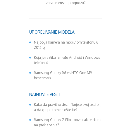
za vremensku prognozu?
UPOREĐIVANJE MODELA
Najbolja kamera na mobilnom telefonu u
2015-oj
Koja je razlika između Android i Windows
telefona?
Samsung Galaxy S6 vs HTC One M9
benchmark
NAJNOVIJE VESTI
Kako da pravilno dezinfikujete svoj telefon,
a da ga pri tom ne oštetite?
Samsung Galaxy Z Flip - povratak telefona
na preklapanje?