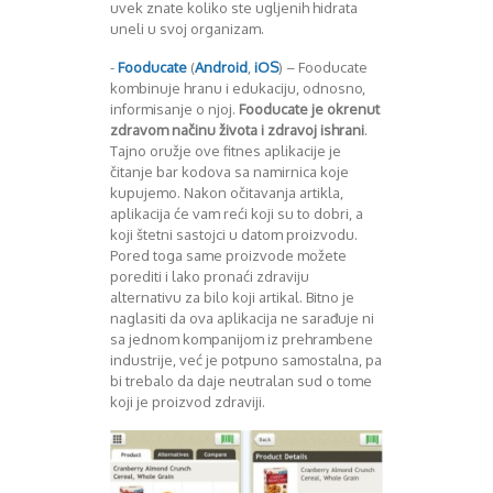
August 2018
uvek znate koliko ste ugljenih hidrata
Oktobar 2018
uneli u svoj organizam.
Novembar 2018
-
Fooducate
(
Android
,
iOS
) – Fooducate
Decembar 2018
kombinuje hranu i edukaciju, odnosno,
Februar 2019
informisanje o njoj.
Fooducate je okrenut
Juni 2019
zdravom načinu života i zdravoj ishrani
.
Juli 2019
Tajno oružje ove fitnes aplikacije je
čitanje bar kodova sa namirnica koje
August 2019
kupujemo. Nakon očitavanja artikla,
Februar 2020
aplikacija će vam reći koji su to dobri, a
April 2020
koji štetni sastojci u datom proizvodu.
Pored toga same proizvode možete
porediti i lako pronaći zdraviju
alternativu za bilo koji artikal. Bitno je
naglasiti da ova aplikacija ne sarađuje ni
sa jednom kompanijom iz prehrambene
industrije, već je potpuno samostalna, pa
bi trebalo da daje neutralan sud o tome
koji je proizvod zdraviji.