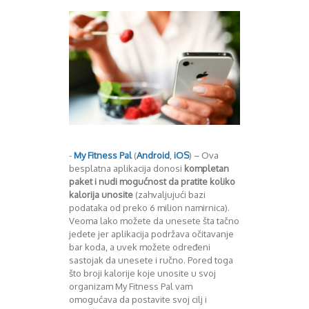
Mart 2013
Sony
Testovi modela
April 2013
Upoređivanje modela
Maj 2013
Windows Phone
Juni 2013
Zanimljivosti
Juli 2013
August 2013
Septembar 2013
Oktobar 2013
Novembar 2013
Decembar 2013
-
My Fitness Pal
(
Android
,
iOS
) – Ova
Januar 2014
besplatna aplikacija donosi
kompletan
Februar 2014
paket i nudi mogućnost da pratite koliko
Mart 2014
kalorija unosite
(zahvaljujući bazi
April 2014
podataka od preko 6 milion namirnica).
Maj 2014
Veoma lako možete da unesete šta tačno
Juni 2014
jedete jer aplikacija podržava očitavanje
bar koda, a uvek možete određeni
Juli 2014
sastojak da unesete i ručno. Pored toga
August 2014
što broji kalorije koje unosite u svoj
Septembar 2014
organizam My Fitness Pal vam
Oktobar 2014
omogućava da postavite svoj cilj i
Novembar 2014