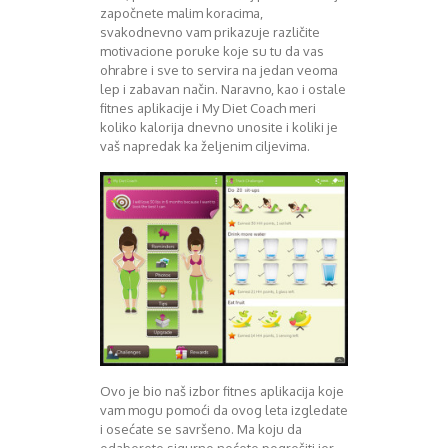
započnete malim koracima,
svakodnevno vam prikazuje različite
motivacione poruke koje su tu da vas
ohrabre i sve to servira na jedan veoma
lep i zabavan način. Naravno, kao i ostale
fitnes aplikacije i My Diet Coach meri
koliko kalorija dnevno unosite i koliki je
vaš napredak ka željenim ciljevima.
Ovo je bio naš izbor fitnes aplikacija koje
vam mogu pomoći da ovog leta izgledate
i osećate se savršeno. Ma koju da
odaberete sigurno nećete pogrešiti jer