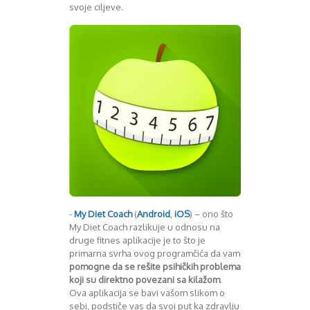
svoje ciljeve.
-
My Diet Coach
(
Android
,
iOS
) – ono što
My Diet Coach razlikuje u odnosu na
druge fitnes aplikacije je to što je
primarna svrha ovog programčića da vam
pomogne da se rešite psihičkih problema
koji su direktno povezani sa kilažom
.
Ova aplikacija se bavi vašom slikom o
sebi, podstiče vas da svoj put ka zdravlju