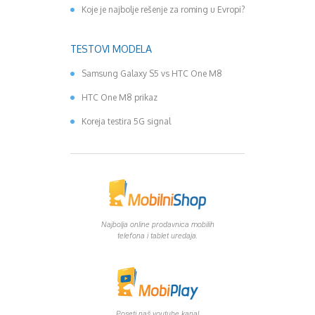
Koje je najbolje rešenje za roming u Evropi?
TESTOVI MODELA
Samsung Galaxy S5 vs HTC One M8
HTC One M8 prikaz
Koreja testira 5G signal
Najbolja online prodavnica mobilih
telefona i tablet uredaja.
Poseti naš youtube kanal