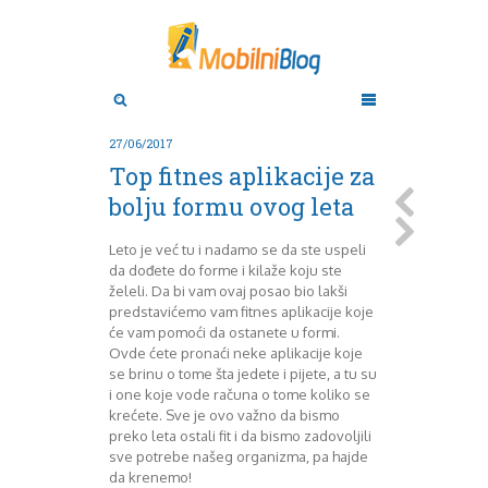
Aktuelno
Oktobar 2011
Novembar 2011
Android
Aplikacije
Decembar 2011
27/06/2017
Januar 2012
Apple
Top fitnes aplikacije za
BlackBerry
Februar 2012
bolju formu ovog leta
Mart 2012
Google
April 2012
HTC
Leto je već tu i nadamo se da ste uspeli
Maj 2012
Huawei
da dođete do forme i kilaže koju ste
Juni 2012
Igrice
želeli. Da bi vam ovaj posao bio lakši
Juli 2012
iOS
predstavićemo vam fitnes aplikacije koje
August 2012
Lenovo
će vam pomoći da ostanete u formi.
Septembar 2012
LG
Ovde ćete pronaći neke aplikacije koje
se brinu o tome šta jedete i pijete, a tu su
Motorola
Oktobar 2012
i one koje vode računa o tome koliko se
Novembar 2012
Nokia
krećete. Sve je ovo važno da bismo
Pitamo stručnjake
Decembar 2012
preko leta ostali fit i da bismo zadovoljili
Prikaz modela
Januar 2013
sve potrebe našeg organizma, pa hajde
Samsung
Februar 2013
da krenemo!