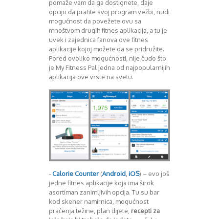
pomaže vam da ga dostignete, daje
Decembar 2014
opciju da pratite svoj program vežbi, nudi
Januar 2015
mogućnost da povežete ovu sa
mnoštvom drugih fitnes aplikacija, a tu je
Februar 2015
uvek i zajednica fanova ove fitnes
Mart 2015
aplikacije kojoj možete da se pridružite.
April 2015
Pored ovoliko mogućnosti, nije čudo što
Maj 2015
je My Fitness Pal jedna od najpopularnijih
Juni 2015
aplikacija ove vrste na svetu.
Juli 2015
August 2015
Septembar 2015
Oktobar 2015
Novembar 2015
Decembar 2015
Januar 2016
Februar 2016
Mart 2016
-
Calorie Counter
(
Android
,
iOS
) – evo još
April 2016
jedne fitnes aplikacije koja ima širok
asortiman zanimljivih opcija. Tu su bar
Maj 2016
kod skener namirnica, mogućnost
Juni 2016
praćenja težine, plan dijete,
recepti za
Juli 2016